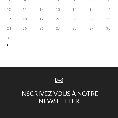
10
11
12
13
14
15
16
17
18
19
20
21
22
23
24
25
26
27
28
29
30
31
« Juil
INSCRIVEZ-VOUS À NOTRE
NEWSLETTER