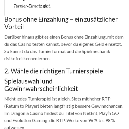
Turnier‑Einsatz gibt.
Bonus ohne Einzahlung – ein zusätzlicher
Vorteil
Darüber hinaus gibt es einen Bonus ohne Einzahlung, mit dem
du das Casino testen kannst, bevor du eigenes Geld einsetzt.
So kannst du das Turnierformat und die Spielmechanik
risikofrei kennenlernen.
2. Wähle die richtigen Turnierspiele
Spielauswahl und
Gewinnwahrscheinlichkeit
Nicht jedes Turnierspiel ist gleich. Slots mit hoher RTP
(Return to Player) bieten langfristig bessere Gewinnchancen.
Im Dragonia Casino findest du Titel von NetEnt, Play’n GO
und Evolution Gaming, die RTP‑Werte von 96 % bis 98 %
aufweisen.