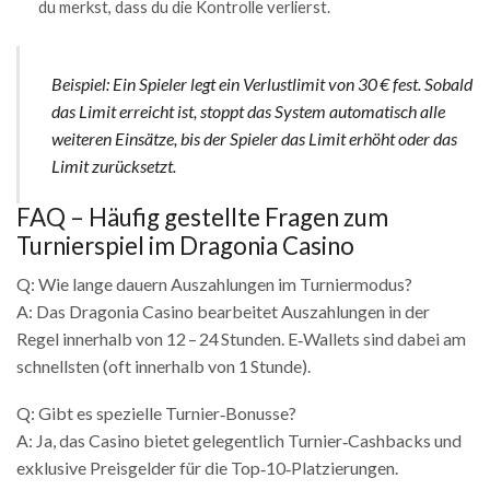
du merkst, dass du die Kontrolle verlierst.
Beispiel: Ein Spieler legt ein Verlustlimit von 30 € fest. Sobald
das Limit erreicht ist, stoppt das System automatisch alle
weiteren Einsätze, bis der Spieler das Limit erhöht oder das
Limit zurücksetzt.
FAQ – Häufig gestellte Fragen zum
Turnierspiel im Dragonia Casino
Q: Wie lange dauern Auszahlungen im Turniermodus?
A: Das Dragonia Casino bearbeitet Auszahlungen in der
Regel innerhalb von 12 – 24 Stunden. E‑Wallets sind dabei am
schnellsten (oft innerhalb von 1 Stunde).
Q: Gibt es spezielle Turnier‑Bonusse?
A: Ja, das Casino bietet gelegentlich Turnier‑Cashbacks und
exklusive Preisgelder für die Top‑10‑Platzierungen.