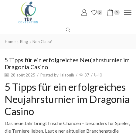
0
0
Home
Blog
Non Classé
5 Tipps für ein erfolgreiches Neujahrsturnier im
Dragonia Casino
28 août 2025
/
Posted by
lalaouih
/
37
/
0
5 Tipps für ein erfolgreiches
Neujahrsturnier im Dragonia
Casino
Das neue Jahr bringt frische Chancen – besonders für Spieler,
die Turniere lieben. Laut einer aktuellen Branchenstudie