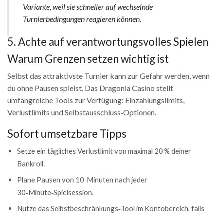
Variante, weil sie schneller auf wechselnde
Turnierbedingungen reagieren können.
5. Achte auf verantwortungsvolles Spielen
Warum Grenzen setzen wichtig ist
Selbst das attraktivste Turnier kann zur Gefahr werden, wenn
du ohne Pausen spielst. Das Dragonia Casino stellt
umfangreiche Tools zur Verfügung: Einzahlungslimits,
Verlustlimits und Selbstausschluss‑Optionen.
Sofort umsetzbare Tipps
Setze ein tägliches Verlustlimit von maximal 20 % deiner
Bankroll.
Plane Pausen von 10 Minuten nach jeder
30‑Minute‑Spielsession.
Nutze das Selbstbeschränkungs‑Tool im Kontobereich, falls