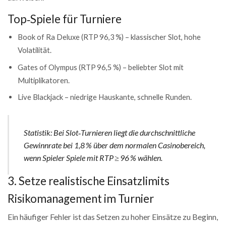
Top‑Spiele für Turniere
Book of Ra Deluxe (RTP 96,3 %) – klassischer Slot, hohe
Volatilität.
Gates of Olympus (RTP 96,5 %) – beliebter Slot mit
Multiplikatoren.
Live Blackjack – niedrige Hauskante, schnelle Runden.
Statistik: Bei Slot‑Turnieren liegt die durchschnittliche
Gewinnrate bei 1,8 % über dem normalen Casinobereich,
wenn Spieler Spiele mit RTP ≥ 96 % wählen.
3. Setze realistische Einsatzlimits
Risikomanagement im Turnier
Ein häufiger Fehler ist das Setzen zu hoher Einsätze zu Beginn,