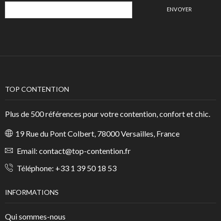
TOP CONTENTION
Plus de 500 références pour votre contention, confort et chic.
19 Rue du Pont Colbert, 78000 Versailles, France
Email:
contact@top-contention.fr
Téléphone:
+33 1 39 50 18 53
INFORMATIONS
Qui sommes-nous