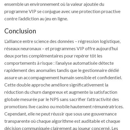
ensemble un environnement où la valeur ajoutée du
programme VIP se conjugue avec une protection proactive
contre l’addiction au jeu en ligne.
Conclusion
L’alliance entre science des données – régression logistique,
réseaux neuronaux – et programmes VIP offre aujourd’hui
deux portes complémentaires pour repérer tôt les
comportements à risque : l’analyse automatisée détecte
rapidement des anomalies tandis que le gestionnaire dédié
assure un accompagnement humain sensible et confidentiel.
Cette double approche améliore significativement la
réduction du churn dangereux et augmente la satisfaction
globale mesurée par le NPS sans sacrifier l’attractivité des
promotions live casino ou mobile hautement rémunératrices.
Cependant, elle ne peut réussir que sous une gouvernance
transparente où chaque algorithme est auditable et chaque
décision communiquée clairement au joueur concerné. Les