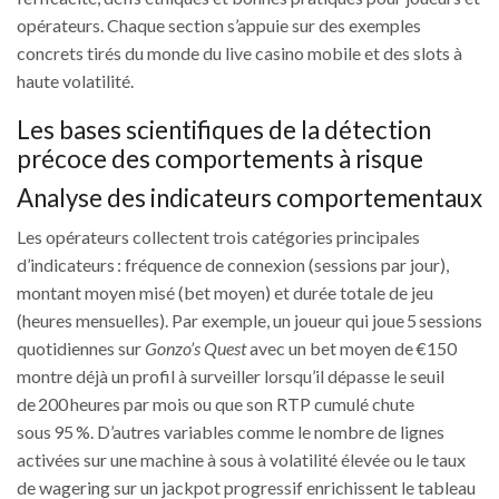
opérateurs. Chaque section s’appuie sur des exemples
concrets tirés du monde du live casino mobile et des slots à
haute volatilité.
Les bases scientifiques de la détection
précoce des comportements à risque
Analyse des indicateurs comportementaux
Les opérateurs collectent trois catégories principales
d’indicateurs : fréquence de connexion (sessions par jour),
montant moyen misé (bet moyen) et durée totale de jeu
(heures mensuelles). Par exemple, un joueur qui joue 5 sessions
quotidiennes sur
Gonzo’s Quest
avec un bet moyen de €150
montre déjà un profil à surveiller lorsqu’il dépasse le seuil
de 200 heures par mois ou que son RTP cumulé chute
sous 95 %. D’autres variables comme le nombre de lignes
activées sur une machine à sous à volatilité élevée ou le taux
de wagering sur un jackpot progressif enrichissent le tableau