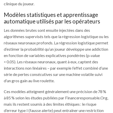
clinique du joueur.
Modèles statistiques et apprentissage
automatique utilisés par les opérateurs
Les données brutes sont ensuite injectées dans des
algorithmes supervisés tels que la régression logistique ou les
réseaux neuronaux profonds. La régression logistique permet
d’estimer la probabilité qu’un joueur développe une addiction
en fonction de variables explicatives pondérées (p‑value
< 0.05). Les réseaux neuronaux, quant à eux, captent des
interactions non linéaires – par exemple l’effet combiné d’une
série de pertes consécutives sur une machine volatile suivi
d’un gros gain au live roulette.
Ces modèles atteignent généralement une précision de 78 %
à 85 % selon les études publiées par Financeresponsable.Org,
mais ils restent soumis à des limites éthiques : le risque
d’erreur type I (fausse alerte) peut entraîner une restriction