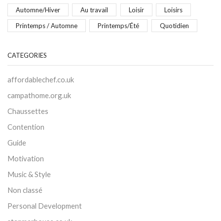
Automne/Hiver
Au travail
Loisir
Loisirs
Printemps / Automne
Printemps/Été
Quotidien
CATEGORIES
affordablechef.co.uk
campathome.org.uk
Chaussettes
Contention
Guide
Motivation
Music & Style
Non classé
Personal Development