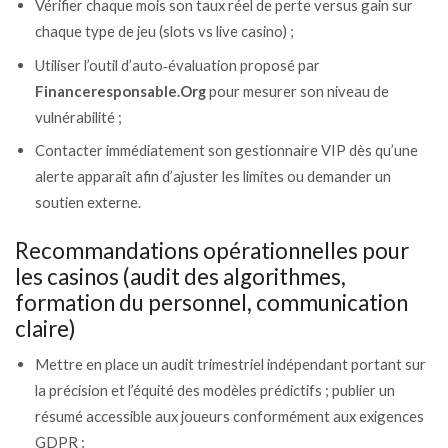
Vérifier chaque mois son taux réel de perte versus gain sur
chaque type de jeu (slots vs live casino) ;
Utiliser l’outil d’auto‑évaluation proposé par
Financeresponsable.Org
pour mesurer son niveau de
vulnérabilité ;
Contacter immédiatement son gestionnaire VIP dès qu’une
alerte apparaît afin d’ajuster les limites ou demander un
soutien externe.
Recommandations opérationnelles pour
les casinos (audit des algorithmes,
formation du personnel, communication
claire)
Mettre en place un audit trimestriel indépendant portant sur
la précision et l’équité des modèles prédictifs ; publier un
résumé accessible aux joueurs conformément aux exigences
GDPR ;