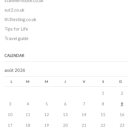
stanmerhouse.co.uk
sut2.co.uk
th3testing.co.uk
Tips for Life
Travel guide
CALENDAR
août 2026
L
M
M
J
V
S
D
1
2
3
4
5
6
7
8
9
10
11
12
13
14
15
16
17
18
19
20
21
22
23