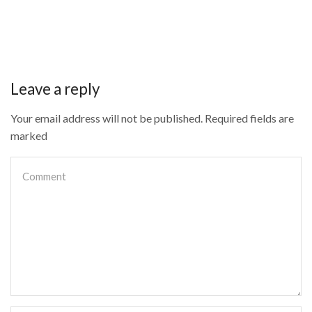
Leave a reply
Your email address will not be published. Required fields are
marked