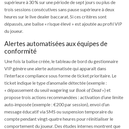
supérieure à 30 % sur une période de sept jours ou plus de
trois sessions consécutives sans pause supérieure à deux
heures sur le live dealer baccarat. Si ces critères sont
dépassés, une balise « risque élevé » est ajoutée au profil VIP
du joueur.
Alertes automatisées aux équipes de
conformité
Une fois la balise créée, le tableau de bord du gestionnaire
VIP génère une alerte automatisée qui apparaît dans
l’interface compliance sous forme de ticket prioritaire. Le
ticket indique le type d’anomalie détectée (exemple :
« dépassement du seuil wagering sur
Book of Dead
») et
propose trois actions recommandées : activation d’une limite
auto‑imposée (exemple : €200 par session), envoi d’un
message éducatif via SMS ou suspension temporaire du
compte pendant vingt‑quatre heures pour réinitialiser le
comportement du joueur. Des études internes montrent que