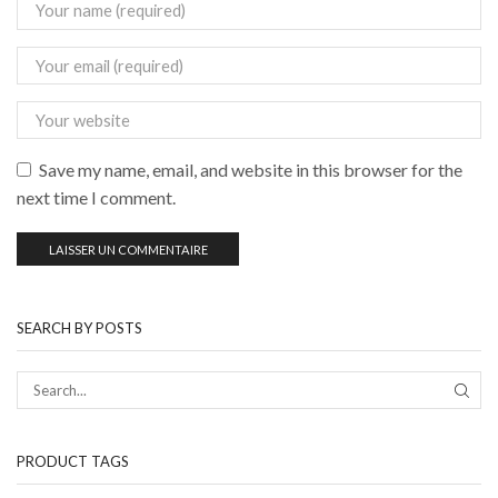
Save my name, email, and website in this browser for the
next time I comment.
SEARCH BY POSTS
PRODUCT TAGS