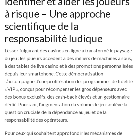
identifier et aider les joueurs
à risque – Une approche
scientifique de la
responsabilité ludique
L’essor fulgurant des casinos en ligne a transformé le paysage
du jeu : les joueurs accèdent à des milliers de machines à sous,
à des tables de live casino et à des promotions personnalisées
depuis leur smartphone. Cette démocratisation
s’accompagne d’une prolifération des programmes de fidélité
« VIP », conçus pour récompenser les gros dépenseurs avec
des bonus exclusifs, des cash‑back élevés et un gestionnaire
dédié. Pourtant, l’augmentation du volume de jeu soulève la
question cruciale de la dépendance au jeu et de la
responsabilité des opérateurs.
Pour ceux qui souhaitent approfondir les mécanismes de