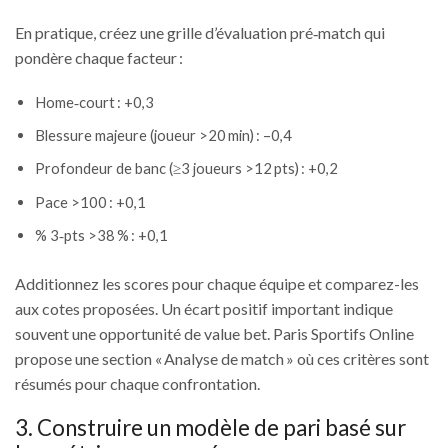
En pratique, créez une grille d’évaluation pré‑match qui
pondère chaque facteur :
Home‑court : +0,3
Blessure majeure (joueur >20 min) : –0,4
Profondeur de banc (≥3 joueurs >12 pts) : +0,2
Pace >100 : +0,1
% 3‑pts >38 % : +0,1
Additionnez les scores pour chaque équipe et comparez-les
aux cotes proposées. Un écart positif important indique
souvent une opportunité de value bet. Paris Sportifs Online
propose une section « Analyse de match » où ces critères sont
résumés pour chaque confrontation.
3. Construire un modèle de pari basé sur