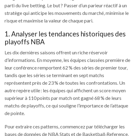
parti du live betting. Le but ? Passer d’un parieur réactif à un
stratège qui anticipe les mouvements du marché, minimise le
risque et maximise la valeur de chaque pari.
1. Analyser les tendances historiques des
playoffs NBA
Les dix dernières saisons offrent un riche réservoir
d’informations. En moyenne, les équipes classées première de
leur conférence remportent 62 % des séries de premier tour,
tandis que les séries se terminant en sept matchs
représentent près de 23 % de toutes les confrontations. Un
autre repère utile : les équipes qui affichent un score moyen
supérieur à 110 points par match ont gagné 68 % de leurs
matchs de playoffs, ce qui souligne l’importance de l’attaque
de pointe.
Pour extraire ces patterns, commencez par télécharger les
bases de données de NBA Stats et de Basketball‑Reference.