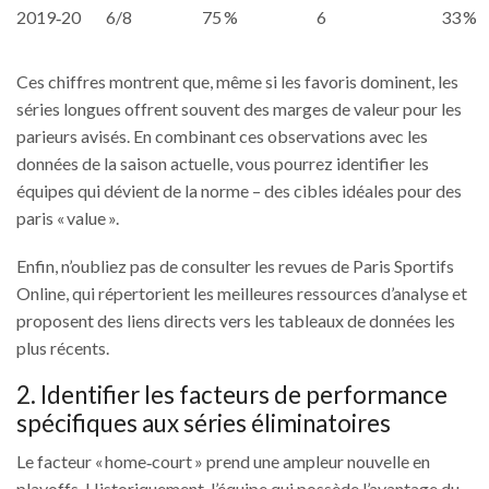
2019‑20
6/8
75 %
6
33 %
Ces chiffres montrent que, même si les favoris dominent, les
séries longues offrent souvent des marges de valeur pour les
parieurs avisés. En combinant ces observations avec les
données de la saison actuelle, vous pourrez identifier les
équipes qui dévient de la norme – des cibles idéales pour des
paris « value ».
Enfin, n’oubliez pas de consulter les revues de Paris Sportifs
Online, qui répertorient les meilleures ressources d’analyse et
proposent des liens directs vers les tableaux de données les
plus récents.
2. Identifier les facteurs de performance
spécifiques aux séries éliminatoires
Le facteur « home‑court » prend une ampleur nouvelle en
playoffs. Historiquement, l’équipe qui possède l’avantage du