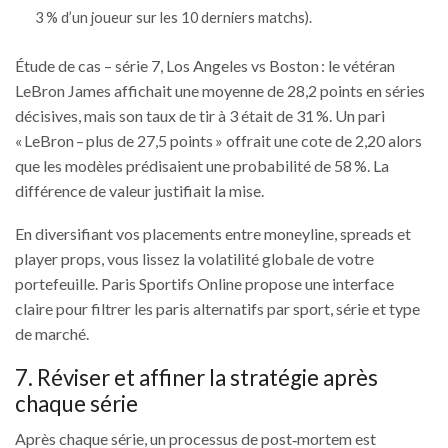
3 % d’un joueur sur les 10 derniers matchs).
Étude de cas – série 7, Los Angeles vs Boston : le vétéran
LeBron James affichait une moyenne de 28,2 points en séries
décisives, mais son taux de tir à 3 était de 31 %. Un pari
« LeBron – plus de 27,5 points » offrait une cote de 2,20 alors
que les modèles prédisaient une probabilité de 58 %. La
différence de valeur justifiait la mise.
En diversifiant vos placements entre moneyline, spreads et
player props, vous lissez la volatilité globale de votre
portefeuille. Paris Sportifs Online propose une interface
claire pour filtrer les paris alternatifs par sport, série et type
de marché.
7. Réviser et affiner la stratégie après
chaque série
Après chaque série, un processus de post‑mortem est