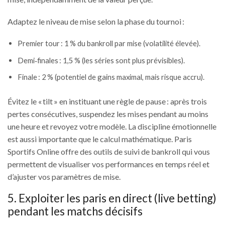
Adaptez le niveau de mise selon la phase du tournoi :
Premier tour : 1 % du bankroll par mise (volatilité élevée).
Demi‑finales : 1,5 % (les séries sont plus prévisibles).
Finale : 2 % (potentiel de gains maximal, mais risque accru).
Évitez le « tilt » en instituant une règle de pause : après trois
pertes consécutives, suspendez les mises pendant au moins
une heure et revoyez votre modèle. La discipline émotionnelle
est aussi importante que le calcul mathématique. Paris
Sportifs Online offre des outils de suivi de bankroll qui vous
permettent de visualiser vos performances en temps réel et
d’ajuster vos paramètres de mise.
5. Exploiter les paris en direct (live betting)
pendant les matchs décisifs