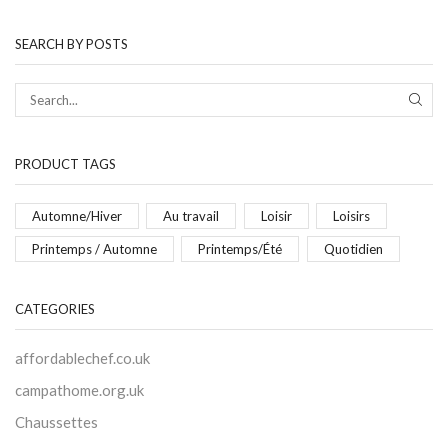
SEARCH BY POSTS
PRODUCT TAGS
Automne/Hiver
Au travail
Loisir
Loisirs
Printemps / Automne
Printemps/Été
Quotidien
CATEGORIES
affordablechef.co.uk
campathome.org.uk
Chaussettes