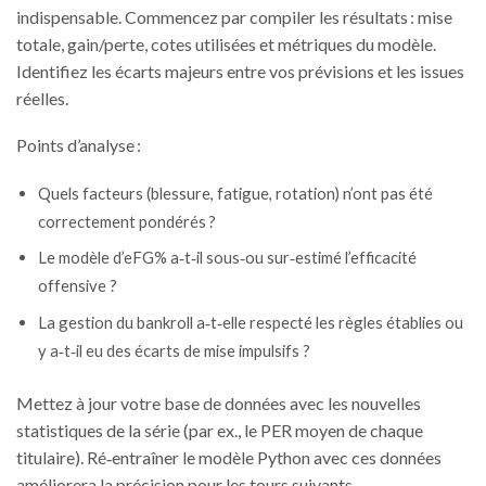
indispensable. Commencez par compiler les résultats : mise
totale, gain/perte, cotes utilisées et métriques du modèle.
Identifiez les écarts majeurs entre vos prévisions et les issues
réelles.
Points d’analyse :
Quels facteurs (blessure, fatigue, rotation) n’ont pas été
correctement pondérés ?
Le modèle d’eFG% a‑t‑il sous‑ou sur‑estimé l’efficacité
offensive ?
La gestion du bankroll a‑t‑elle respecté les règles établies ou
y a‑t‑il eu des écarts de mise impulsifs ?
Mettez à jour votre base de données avec les nouvelles
statistiques de la série (par ex., le PER moyen de chaque
titulaire). Ré‑entraîner le modèle Python avec ces données
améliorera la précision pour les tours suivants.