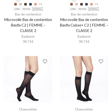
+2
+2
LONG
MOYEN
NORMAL
LONG
MOYEN
NORMAL
Bas de contention
Bas de contention
Microvoile Bas de contention
Microvoile Bas de contention
Basfix C2 | FEMME –
Basfix Cuisse+ C2 | FEMME –
CLASSE 2
CLASSE 2
Radiante
Radiante
38.71
€
38.71
€
Chaussettes
Chaussettes