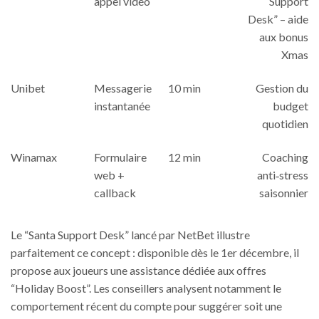
appel vidéo
Support
Desk” – aide
aux bonus
Xmas
Unibet
Messagerie
10 min
Gestion du
instantanée
budget
quotidien
Winamax
Formulaire
12 min
Coaching
web +
anti‑stress
callback
saisonnier
Le “Santa Support Desk” lancé par NetBet illustre
parfaitement ce concept : disponible dès le 1er décembre, il
propose aux joueurs une assistance dédiée aux offres
“Holiday Boost”. Les conseillers analysent notamment le
comportement récent du compte pour suggérer soit une