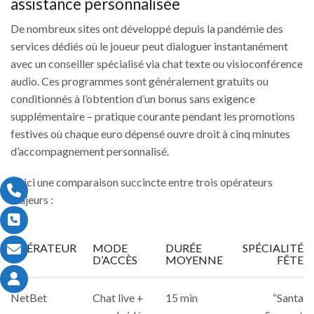
assistance personnalisée
De nombreux sites ont développé depuis la pandémie des
services dédiés où le joueur peut dialoguer instantanément
avec un conseiller spécialisé via chat texte ou visioconférence
audio. Ces programmes sont généralement gratuits ou
conditionnés à l’obtention d’un bonus sans exigence
supplémentaire – pratique courante pendant les promotions
festives où chaque euro dépensé ouvre droit à cinq minutes
d’accompagnement personnalisé.
Voici une comparaison succincte entre trois opérateurs
majeurs :
OPÉRATEUR
MODE
DURÉE
SPÉCIALITÉ
D’ACCÈS
MOYENNE
FÊTE
NetBet
Chat live +
15 min
“Santa