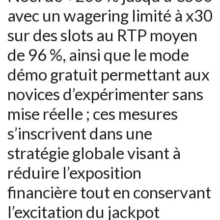
avec un wagering limité à x30
sur des slots au RTP moyen
de 96 %, ainsi que le mode
démo gratuit permettant aux
novices d’expérimenter sans
mise réelle ; ces mesures
s’inscrivent dans une
stratégie globale visant à
réduire l’exposition
financière tout en conservant
l’excitation du jackpot