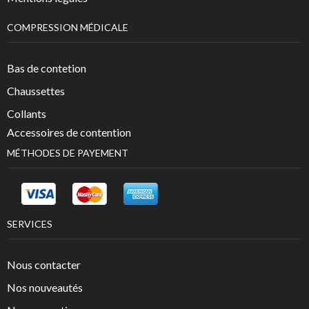
COMPRESSION MÉDICALE
Bas de contetion
Chaussettes
Collants
Accessoires de contention
MÉTHODES DE PAYEMENT
SERVICES
Nous contacter
Nos nouveautés