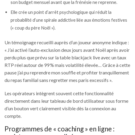
son budget mensuel avant que la frénésie ne reprenne.
Elle crée un point d’arrêt psychologique qui réduit la
probabilité d’une spirale addictive liée aux émotions festives
(« coup du père Noël »).
Un témoignage recueilli auprès d’un joueur anonyme indique :
« J’ai activé l’auto‑exclusion deux jours avant Noël après avoir
perdu plus que prévu sur la table blackjack live avec un taux
RTP réel autour de 99 % mais volatilité élevée… Grâce à cette
pause j’ai pu reprendre mon souffle et profiter tranquillement
du repas familial sans regretter mes paris excessifs ».
Les opérateurs intègrent souvent cette fonctionnalité
directement dans leur tableau de bord utilisateur sous forme
d’un bouton vert clairement visible dès la connexion au
compte.
Programmes de « coaching » en ligne :