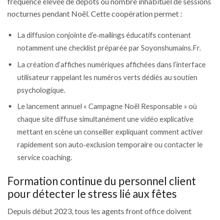
fréquence élevée de dépôts ou nombre inhabituel de sessions
nocturnes pendant Noël. Cette coopération permet :
La diffusion conjointe d’e‑mailings éducatifs contenant
notamment une checklist préparée par Soyonshumains.Fr.
La création d’affiches numériques affichées dans l’interface
utilisateur rappelant les numéros verts dédiés au soutien
psychologique.
Le lancement annuel « Campagne Noël Responsable » où
chaque site diffuse simultanément une vidéo explicative
mettant en scène un conseiller expliquant comment activer
rapidement son auto‑exclusion temporaire ou contacter le
service coaching.
Formation continue du personnel client
pour détecter le stress lié aux fêtes
Depuis début 2023, tous les agents front office doivent