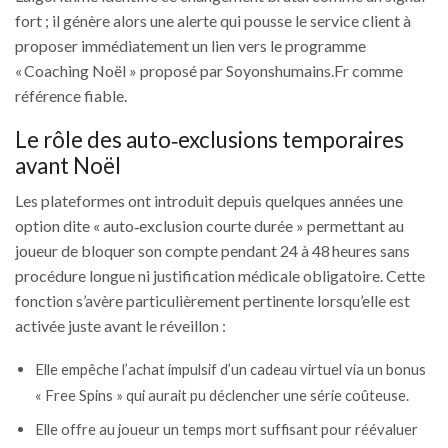
fort ; il génère alors une alerte qui pousse le service client à
proposer immédiatement un lien vers le programme
« Coaching Noël » proposé par Soyonshumains.Fr comme
référence fiable.
Le rôle des auto‑exclusions temporaires
avant Noël
Les plateformes ont introduit depuis quelques années une
option dite « auto‑exclusion courte durée » permettant au
joueur de bloquer son compte pendant 24 à 48 heures sans
procédure longue ni justification médicale obligatoire. Cette
fonction s’avère particulièrement pertinente lorsqu’elle est
activée juste avant le réveillon :
Elle empêche l’achat impulsif d’un cadeau virtuel via un bonus
« Free Spins » qui aurait pu déclencher une série coûteuse.
Elle offre au joueur un temps mort suffisant pour réévaluer