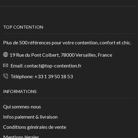
TOP CONTENTION
Plus de 500 références pour votre contention, confort et chic.
19 Rue du Pont Colbert, 78000 Versailles, France
Email:
contact@top-contention.fr
Téléphone:
+33 1 39 50 18 53
INFORMATIONS
Qui sommes-nous
Infos paiement & livraison
Conditions générales de vente
Mentions légales