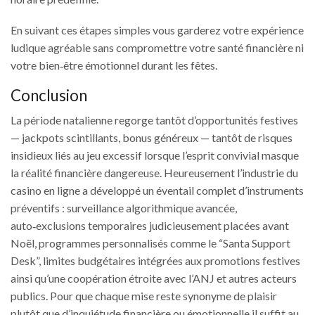
En suivant ces étapes simples vous garderez votre expérience
ludique agréable sans compromettre votre santé financière ni
votre bien‑être émotionnel durant les fêtes.
Conclusion
La période natalienne regorge tantôt d’opportunités festives
— jackpots scintillants, bonus généreux — tantôt de risques
insidieux liés au jeu excessif lorsque l’esprit convivial masque
la réalité financière dangereuse. Heureusement l’industrie du
casino en ligne a développé un éventail complet d’instruments
préventifs : surveillance algorithmique avancée,
auto‑exclusions temporaires judicieusement placées avant
Noël, programmes personnalisés comme le “Santa Support
Desk”, limites budgétaires intégrées aux promotions festives
ainsi qu’une coopération étroite avec l’ANJ et autres acteurs
publics. Pour que chaque mise reste synonyme de plaisir
plutôt que d’inquiétude financière ou émotionnelle il suffit au