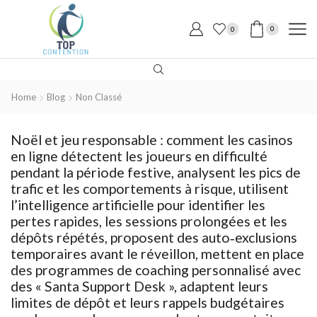
0
0
Home
Blog
Non Classé
Noël et jeu responsable : comment les casinos
en ligne détectent les joueurs en difficulté
pendant la période festive, analysent les pics de
trafic et les comportements à risque, utilisent
l’intelligence artificielle pour identifier les
pertes rapides, les sessions prolongées et les
dépôts répétés, proposent des auto‑exclusions
temporaires avant le réveillon, mettent en place
des programmes de coaching personnalisé avec
des « Santa Support Desk », adaptent leurs
limites de dépôt et leurs rappels budgétaires