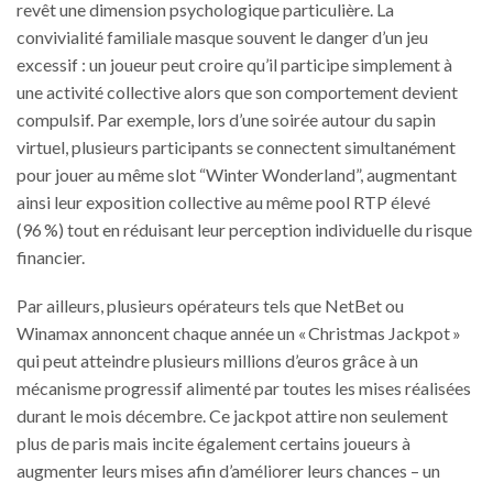
revêt une dimension psychologique particulière. La
convivialité familiale masque souvent le danger d’un jeu
excessif : un joueur peut croire qu’il participe simplement à
une activité collective alors que son comportement devient
compulsif. Par exemple, lors d’une soirée autour du sapin
virtuel, plusieurs participants se connectent simultanément
pour jouer au même slot “Winter Wonderland”, augmentant
ainsi leur exposition collective au même pool RTP élevé
(96 %) tout en réduisant leur perception individuelle du risque
financier.
Par ailleurs, plusieurs opérateurs tels que NetBet ou
Winamax annoncent chaque année un « Christmas Jackpot »
qui peut atteindre plusieurs millions d’euros grâce à un
mécanisme progressif alimenté par toutes les mises réalisées
durant le mois décembre. Ce jackpot attire non seulement
plus de paris mais incite également certains joueurs à
augmenter leurs mises afin d’améliorer leurs chances – un