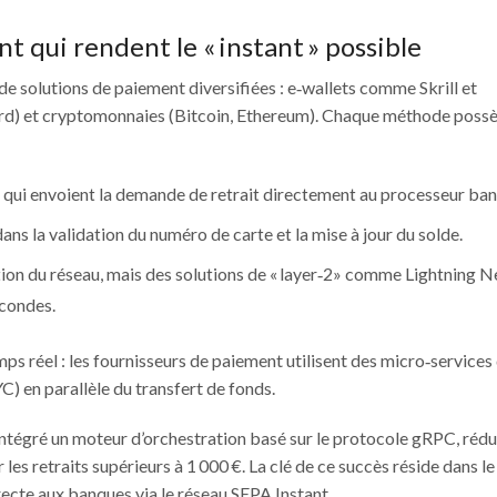
t qui rendent le « instant » possible
 de solutions de paiement diversifiées : e‑wallets comme Skrill et
rd) et cryptomonnaies (Bitcoin, Ethereum). Chaque méthode poss
T qui envoient la demande de retrait directement au processeur ban
dans la validation du numéro de carte et la mise à jour du solde.
tion du réseau, mais des solutions de « layer‑2» comme Lightning 
econdes.
mps réel : les fournisseurs de paiement utilisent des micro‑services
) en parallèle du transfert de fonds.
intégré un moteur d’orchestration basé sur le protocole gRPC, rédu
es retraits supérieurs à 1 000 €. La clé de ce succès réside dans le
recte aux banques via le réseau SEPA Instant.