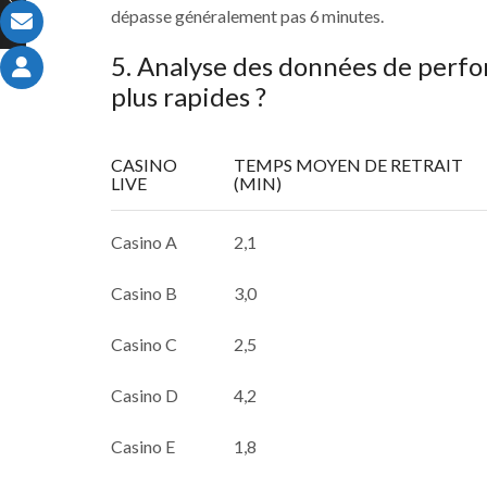
dépasse généralement pas 6 minutes.
5. Analyse des données de perform
plus rapides ?
CASINO
TEMPS MOYEN DE RETRAIT
LIVE
(MIN)
Casino A
2,1
Casino B
3,0
Casino C
2,5
Casino D
4,2
Casino E
1,8