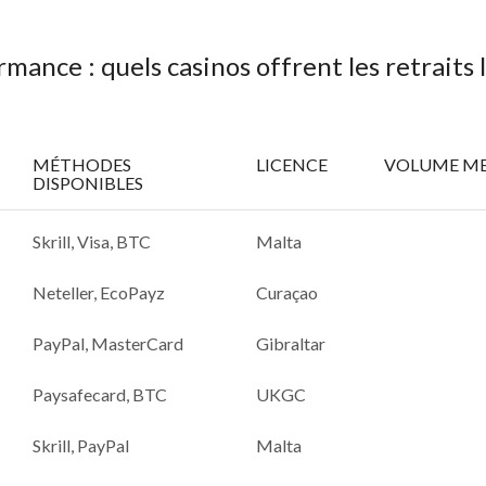
ance : quels casinos offrent les retraits 
MÉTHODES
LICENCE
VOLUME M
DISPONIBLES
Skrill, Visa, BTC
Malta
Neteller, EcoPayz
Curaçao
PayPal, MasterCard
Gibraltar
Paysafecard, BTC
UKGC
Skrill, PayPal
Malta