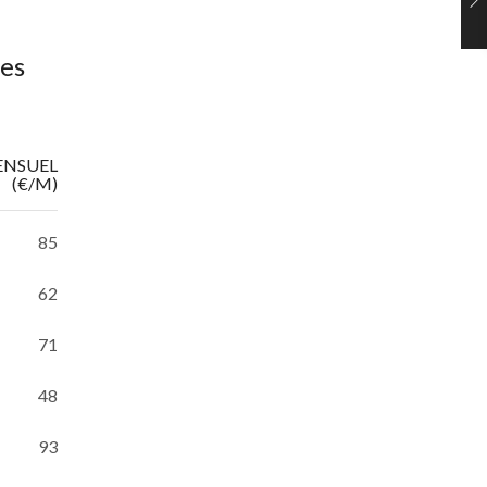
les
ENSUEL
(€/M)
85
62
71
48
93