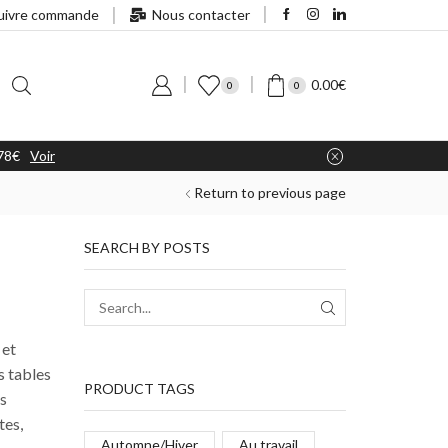
uivre commande
Nous contacter
0.00
€
0
0
.78€
Voir
Return to previous page
SEARCH BY POSTS
 et
s tables
PRODUCT TAGS
es
tes,
Automne/Hiver
Au travail