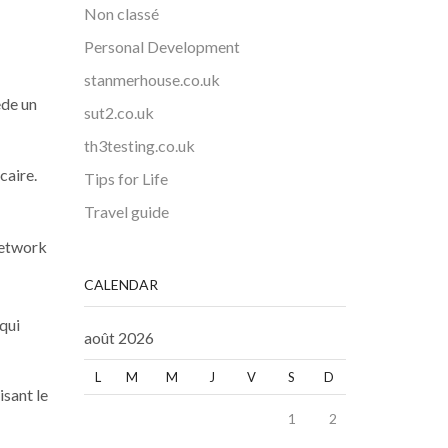
Non classé
Personal Development
stanmerhouse.co.uk
ède un
sut2.co.uk
th3testing.co.uk
caire.
Tips for Life
Travel guide
Network
CALENDAR
 qui
août 2026
L
M
M
J
V
S
D
isant le
1
2