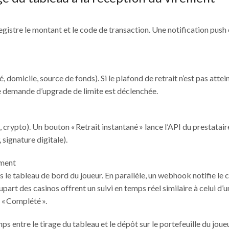
nregistre le montant et le code de transaction. Une notification push 
domicile, source de fonds). Si le plafond de retrait n’est pas attein
e demande d’upgrade de limite est déclenchée.
, crypto). Un bouton « Retrait instantané » lance l’API du prestatair
signature digitale).
ement
s le tableau de bord du joueur. En parallèle, un webhook notifie le c
part des casinos offrent un suivi en temps réel similaire à celui d’u
 « Complété ».
ps entre le tirage du tableau et le dépôt sur le portefeuille du joue