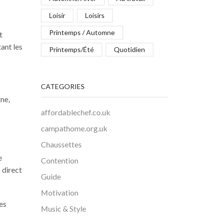
Loisir
Loisirs
Printemps / Automne
t
ant les
Printemps/Été
Quotidien
CATEGORIES
ne,
affordablechef.co.uk
campathome.org.uk
Chaussettes
e
Contention
 direct
Guide
Motivation
es
Music & Style