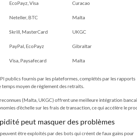
EcoPayz, Visa
Curacao
Neteller, BTC
Malta
Skrill, MasterCard
UKGC
PayPal, EcoPayz
Gibraltar
Visa, Paysafecard
Malta
I publics fournis par les plateformes, complétés par les rapports
 le temps moyen de règlement des retraits.
ns reconnues (Malta, UKGC) offrent une meilleure intégration bancai
onomies d’échelle sur les frais de transaction, ce qui accélère le pro
 rapidité peut masquer des problèmes
 peuvent être exploités par des bots qui créent de faux gains pour