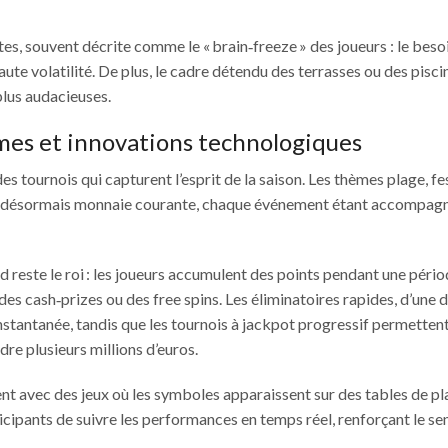
es, souvent décrite comme le « brain‑freeze » des joueurs : le beso
ute volatilité. De plus, le cadre détendu des terrasses ou des pisci
 plus audacieuses.
èmes et innovations technologiques
s tournois qui capturent l’esprit de la saison. Les thèmes plage, fe
ont désormais monnaie courante, chaque événement étant accompag
d reste le roi : les joueurs accumulent des points pendant une péri
des cash‑prizes ou des free spins. Les éliminatoires rapides, d’une 
instantanée, tandis que les tournois à jackpot progressif permettent
dre plusieurs millions d’euros.
nt avec des jeux où les symboles apparaissent sur des tables de p
ticipants de suivre les performances en temps réel, renforçant le s