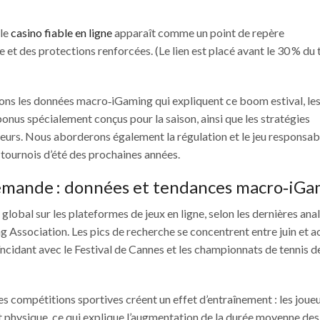
 le
casino fiable en ligne
apparaît comme un point de repère
e et des protections renforcées. (Le lien est placé avant le 30 % du 
ons les données macro‑iGaming qui expliquent ce boom estival, le
 bonus spécialement conçus pour la saison, ainsi que les stratégies
teurs. Nous aborderons également la régulation et le jeu responsab
 tournois d’été des prochaines années.
 demande : données et tendances macro‑iG
 global sur les plateformes de jeux en ligne, selon les dernières ana
 Association. Les pics de recherche se concentrent entre juin et a
ïncidant avec le Festival de Cannes et les championnats de tennis d
les compétitions sportives créent un effet d’entraînement : les joue
 physique, ce qui explique l’augmentation de la durée moyenne des