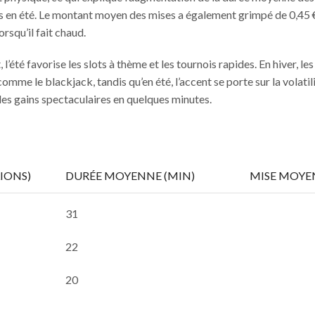
es en été. Le montant moyen des mises a également grimpé de 0,45 
rsqu’il fait chaud.
’été favorise les slots à thème et les tournois rapides. En hiver, les
comme le blackjack, tandis qu’en été, l’accent se porte sur la volatil
des gains spectaculaires en quelques minutes.
LIONS)
DURÉE MOYENNE (MIN)
MISE MOYEN
31
22
20