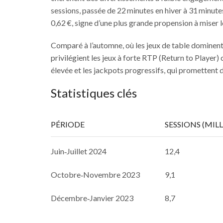
sessions, passée de 22 minutes en hiver à 31 minut
0,62 €, signe d’une plus grande propension à miser lo
Comparé à l’automne, où les jeux de table dominent, l
privilégient les jeux à forte RTP (Return to Player) 
élevée et les jackpots progressifs, qui promettent 
Statistiques clés
PÉRIODE
SESSIONS (MIL
Juin‑Juillet 2024
12,4
Octobre‑Novembre 2023
9,1
Décembre‑Janvier 2023
8,7