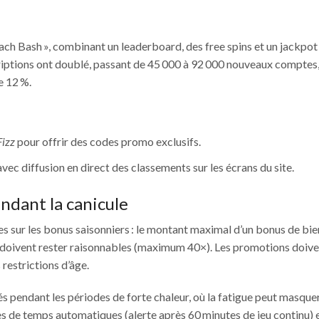
ach Bash », combinant un leaderboard, des free spins et un jackpot
criptions ont doublé, passant de 45 000 à 92 000 nouveaux comptes, 
e 12 %.
izz
pour offrir des codes promo exclusifs.
 avec diffusion en direct des classements sur les écrans du site.
ndant la canicule
tes sur les bonus saisonniers : le montant maximal d’un bonus de bi
e doivent rester raisonnables (maximum 40×). Les promotions doiv
 restrictions d’âge.
és pendant les périodes de forte chaleur, où la fatigue peut masquer
tes de temps automatiques (alerte après 60 minutes de jeu continu) 