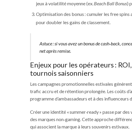
jeux à volatilité moyenne (ex.
Beach Ball Bonus
) 
Optimisation des bonus : cumuler les free spins 
pour doubler les gains de classement.
Astuce : si vous avez un bonus de cash‑back, conc
net après remise.
Enjeux pour les opérateurs : ROI,
tournois saisonniers
Les campagnes promotionnelles estivales génèrent u
trafic accru et de rétention prolongée. Les coûts d’
programme d’ambassadeurs et à des influenceurs du 
Créer une identité « summer‑ready » passe par des v
des marques non‑gaming. Cette approche différencie
qui associent la marque à leurs souvenirs estivaux.