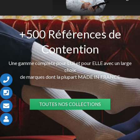
+500 Références de
Contention
Une gamme complète pour LUI et pour ELLE avec un large
choix
de marques dont la plupart MADE IN FRANCE
TOUTES NOS COLLECTIONS