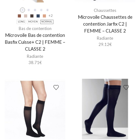
Chaussettes
+2
Microvoile Chaussettes de
LONG
MOYEN
NORMAL
contention Jarfix C2 |
Bas de contention
FEMME – CLASSE 2
Microvoile Bas de contention
Radiante
Basfix Cuisse+ C2 | FEMME –
29.12
€
CLASSE 2
Radiante
38.71
€