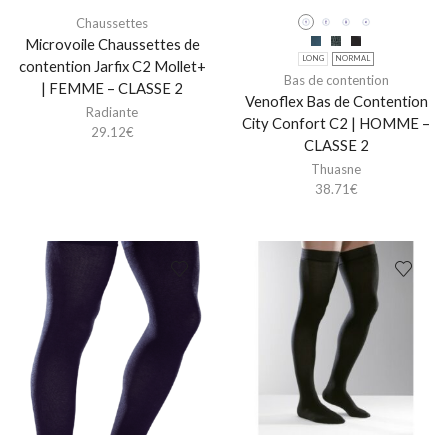
Chaussettes
Microvoile Chaussettes de
LONG
NORMAL
contention Jarfix C2 Mollet+
Bas de contention
| FEMME – CLASSE 2
Venoflex Bas de Contention
Radiante
City Confort C2 | HOMME –
29.12
€
CLASSE 2
Thuasne
38.71
€