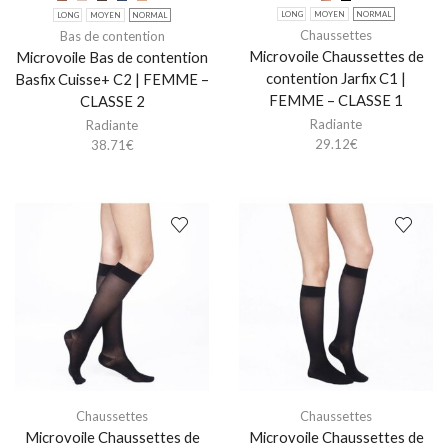
LONG
MOYEN
NORMAL
LONG
MOYEN
NORMAL
Chaussettes
Bas de contention
Microvoile Chaussettes de
Microvoile Bas de contention
contention Jarfix C1 |
Basfix Cuisse+ C2 | FEMME –
FEMME – CLASSE 1
CLASSE 2
Radiante
Radiante
29.12
€
38.71
€
Chaussettes
Chaussettes
Microvoile Chaussettes de
Microvoile Chaussettes de