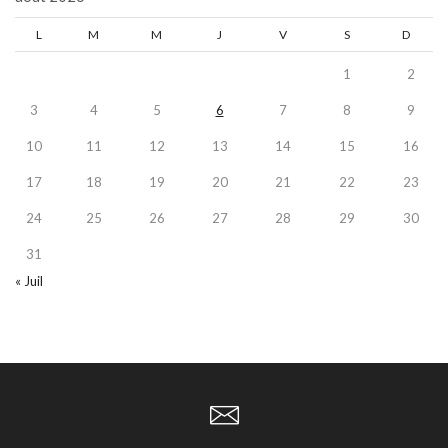
L
M
M
J
V
S
D
1
2
3
4
5
6
7
8
9
10
11
12
13
14
15
16
17
18
19
20
21
22
23
24
25
26
27
28
29
30
31
« Juil