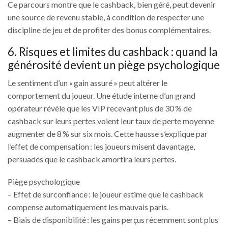
Ce parcours montre que le cashback, bien géré, peut devenir
une source de revenu stable, à condition de respecter une
discipline de jeu et de profiter des bonus complémentaires.
6. Risques et limites du cashback : quand la
générosité devient un piège psychologique
Le sentiment d’un « gain assuré » peut altérer le
comportement du joueur. Une étude interne d’un grand
opérateur révèle que les VIP recevant plus de 30 % de
cashback sur leurs pertes voient leur taux de perte moyenne
augmenter de 8 % sur six mois. Cette hausse s’explique par
l’effet de compensation : les joueurs misent davantage,
persuadés que le cashback amortira leurs pertes.
Piège psychologique
– Effet de surconfiance : le joueur estime que le cashback
compense automatiquement les mauvais paris.
– Biais de disponibilité : les gains perçus récemment sont plus