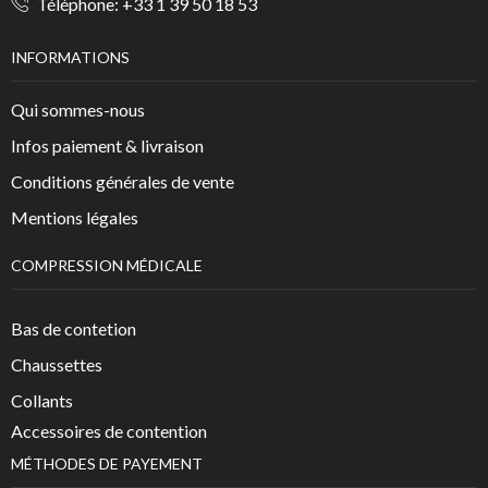
Téléphone:
+33 1 39 50 18 53
INFORMATIONS
Qui sommes-nous
Infos paiement & livraison
Conditions générales de vente
Mentions légales
COMPRESSION MÉDICALE
Bas de contetion
Chaussettes
Collants
Accessoires de contention
MÉTHODES DE PAYEMENT