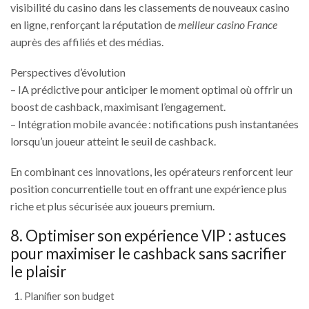
visibilité du casino dans les classements de nouveaux casino
en ligne, renforçant la réputation de
meilleur casino France
auprès des affiliés et des médias.
Perspectives d’évolution
– IA prédictive pour anticiper le moment optimal où offrir un
boost de cashback, maximisant l’engagement.
– Intégration mobile avancée : notifications push instantanées
lorsqu’un joueur atteint le seuil de cashback.
En combinant ces innovations, les opérateurs renforcent leur
position concurrentielle tout en offrant une expérience plus
riche et plus sécurisée aux joueurs premium.
8. Optimiser son expérience VIP : astuces
pour maximiser le cashback sans sacrifier
le plaisir
Planifier son budget