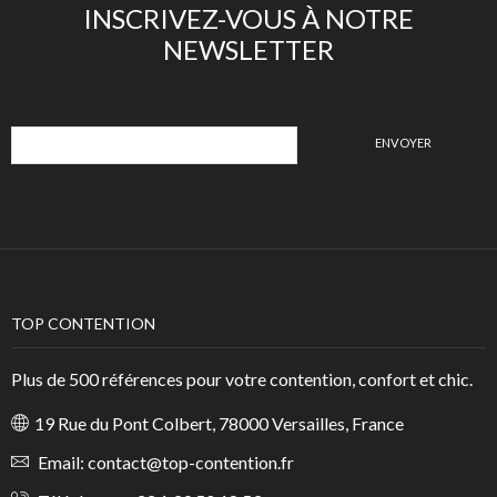
INSCRIVEZ-VOUS À NOTRE
NEWSLETTER
TOP CONTENTION
Plus de 500 références pour votre contention, confort et chic.
19 Rue du Pont Colbert, 78000 Versailles, France
Email:
contact@top-contention.fr