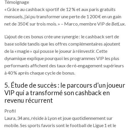
Témoignage
« Grâce au cashback sportif de 12 % et aux paris gratuits
mensuels, j’ai pu transformer une perte de 1 200 € en un gain
net de 350 € sur trois mois. » – Marco, membre VIP de
BetLux
.
L’ajout de ces bonus crée une synergie : le cashback sert de
base solide tandis que les offres complémentaires ajoutent
de la « magie » qui pousse le joueur à réinvestir. Cette
dynamique explique pourquoi les programmes VIP les plus
performants affichent des taux de ré‑engagement supérieurs
à 40 % après chaque cycle de bonus.
5. Étude de succès : le parcours d’un joueur
VIP qui a transformé son cashback en
revenu récurrent
Profil
Laura, 34 ans, réside à Lyon et joue quotidiennement sur
mobile. Ses sports favoris sont le football de Ligue 1 et le