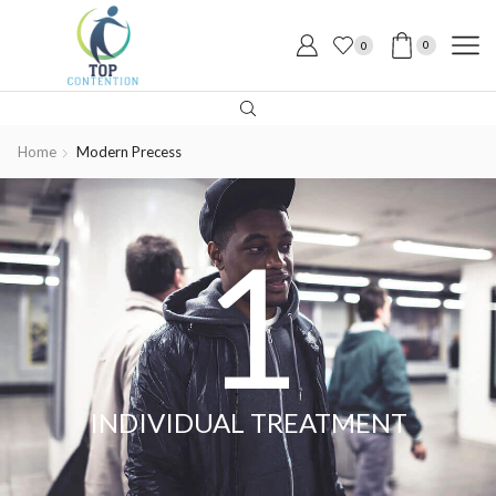
0
0
Home
Modern Precess
1
INDIVIDUAL TREATMENT