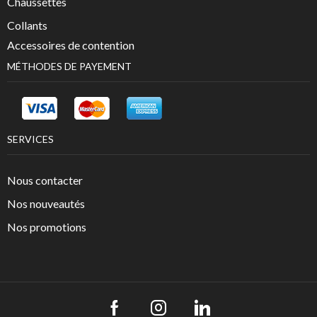
Chaussettes
Collants
Accessoires de contention
MÉTHODES DE PAYEMENT
SERVICES
Nous contacter
Nos nouveautés
Nos promotions