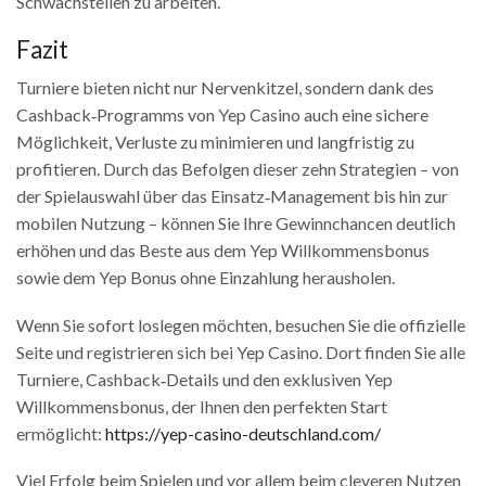
Schwachstellen zu arbeiten.
Fazit
Turniere bieten nicht nur Nervenkitzel, sondern dank des
Cashback‑Programms von Yep Casino auch eine sichere
Möglichkeit, Verluste zu minimieren und langfristig zu
profitieren. Durch das Befolgen dieser zehn Strategien – von
der Spielauswahl über das Einsatz‑Management bis hin zur
mobilen Nutzung – können Sie Ihre Gewinnchancen deutlich
erhöhen und das Beste aus dem Yep Willkommensbonus
sowie dem Yep Bonus ohne Einzahlung herausholen.
Wenn Sie sofort loslegen möchten, besuchen Sie die offizielle
Seite und registrieren sich bei Yep Casino. Dort finden Sie alle
Turniere, Cashback‑Details und den exklusiven Yep
Willkommensbonus, der Ihnen den perfekten Start
ermöglicht:
https://yep-casino-deutschland.com/
Viel Erfolg beim Spielen und vor allem beim cleveren Nutzen