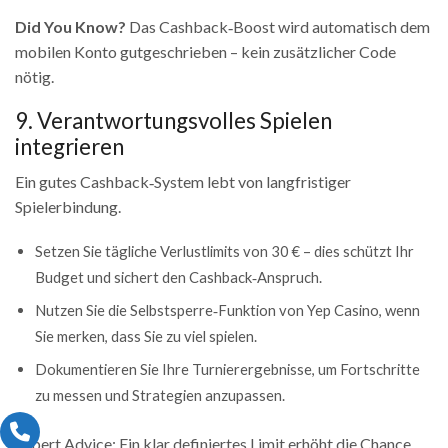
Did You Know?
Das Cashback‑Boost wird automatisch dem
mobilen Konto gutgeschrieben – kein zusätzlicher Code
nötig.
9. Verantwortungsvolles Spielen
integrieren
Ein gutes Cashback‑System lebt von langfristiger
Spielerbindung.
Setzen Sie tägliche Verlustlimits von 30 € – dies schützt Ihr
Budget und sichert den Cashback‑Anspruch.
Nutzen Sie die Selbstsperre‑Funktion von Yep Casino, wenn
Sie merken, dass Sie zu viel spielen.
Dokumentieren Sie Ihre Turnierergebnisse, um Fortschritte
zu messen und Strategien anzupassen.
Expert Advice: Ein klar definiertes Limit erhöht die Chance,