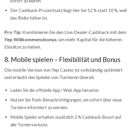
sofort zu klären.
Der Cashback‑Prozentsatz liegt hier bei 12 % statt 10 %, weil
das Risiko höher ist.
Pro Tip:
Kombinieren Sie den Live‑Dealer‑Cashback mit dem
Yep Willkommensbonus
, um mehr Kapital für die höheren
Einsätze zu haben.
8. Mobile spielen – Flexibilität und Bonus
Die mobile Version von Yep Casino ist vollständig optimiert
und erlaubt das Spielen von Turnieren überall.
Laden Sie die offizielle App / Web‑App herunter.
Nutzen Sie Push‑Benachrichtigungen, um sofort über neue
Turniere informiert zu werden.
Mobile Spieler erhalten zusätzlich 2 % Cashback‑Boost auf
alle Turnierverluste.