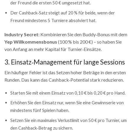
der Freund die ersten 50 € umgesetzt hat.
Der Cashback‑Satz steigt auf 20 % für beide, wenn der
Freund mindestens 5 Turniere absolviert hat.
Industry Secret:
Kombinieren Sie den Buddy‑Bonus mit dem
Yep Willkommensbonus
(100 % bis 200 €) – so haben Sie
von Anfang an mehr Kapital für Turnier‑Einsätze.
3. Einsatz‑Management für lange Sessions
Ein häufiger Fehler ist das Setzen hoher Beträge in den ersten
Runden. Das kann das Cashback‑Potential stark reduzieren.
Starten Sie mit einem Einsatz von 0,10 € bis 0,20 € pro Hand.
Erhöhen Sie den Einsatz nur, wenn Sie eine Gewinnserie von
mindestens fünf Spielen haben.
Setzen Sie ein maximales Verlustlimit von 50 € pro Turnier, um
den Cashback‑Betrag zu sichern.