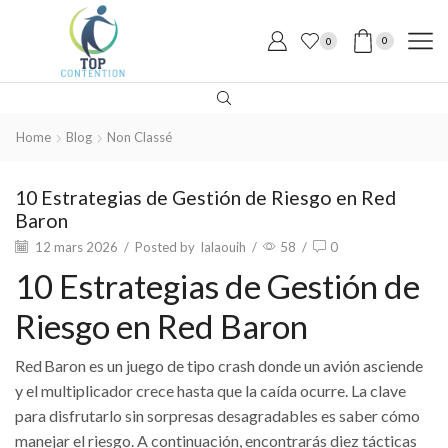
0
0
Home
Blog
Non Classé
10 Estrategias de Gestión de Riesgo en Red
Baron
12 mars 2026
/
Posted by
lalaouih
/
58
/
0
10 Estrategias de Gestión de
Riesgo en Red Baron
Red Baron es un juego de tipo crash donde un avión asciende
y el multiplicador crece hasta que la caída ocurre. La clave
para disfrutarlo sin sorpresas desagradables es saber cómo
manejar el riesgo. A continuación, encontrarás diez tácticas