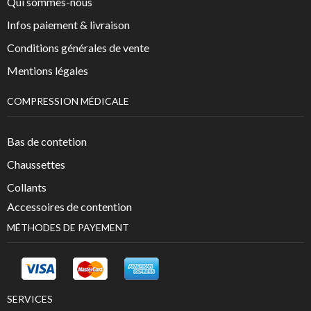
Qui sommes-nous
Infos paiement & livraison
Conditions générales de vente
Mentions légales
COMPRESSION MÉDICALE
Bas de contetion
Chaussettes
Collants
Accessoires de contention
MÉTHODES DE PAYEMENT
SERVICES