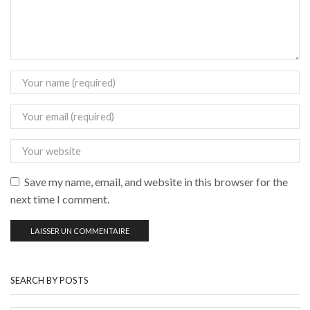
Save my name, email, and website in this browser for the
next time I comment.
SEARCH BY POSTS