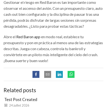
Gestionar el riesgo en Red Baron es tan importante como
observar el ascenso del avión. Con un presupuesto claro, auto
cash‑out bien configurado y la disciplina de pausar tras una
pérdida, podrás disfrutar de largas sesiones sin sorpresas
desagradables. ¿Listo para probar estas tácticas?
Abre el
Red Baron app
en modo real, establece tu
presupuesto y pon en práctica al menos una de las estrategias
descritas. Juega con cabeza, controla tu bankroll y
conviértete en un piloto más inteligente del cielo del crash.
¡Buena suerte y buen vuelo!
Related posts
Test Post Created
24 juillet 2026