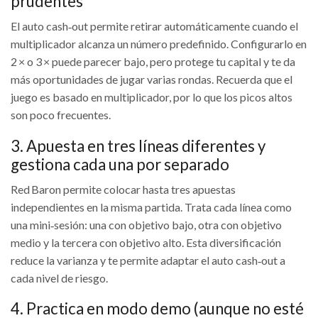
prudentes
El auto cash‑out permite retirar automáticamente cuando el
multiplicador alcanza un número predefinido. Configurarlo en
2 × o 3 × puede parecer bajo, pero protege tu capital y te da
más oportunidades de jugar varias rondas. Recuerda que el
juego es basado en multiplicador, por lo que los picos altos
son poco frecuentes.
3. Apuesta en tres líneas diferentes y
gestiona cada una por separado
Red Baron permite colocar hasta tres apuestas
independientes en la misma partida. Trata cada línea como
una mini‑sesión: una con objetivo bajo, otra con objetivo
medio y la tercera con objetivo alto. Esta diversificación
reduce la varianza y te permite adaptar el auto cash‑out a
cada nivel de riesgo.
4. Practica en modo demo (aunque no esté