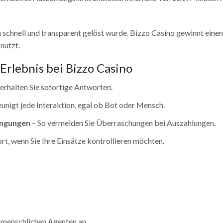
 schnell und transparent gelöst wurde. Bizzo Casino gewinnt einen
nutzt.
Erlebnis bei Bizzo Casino
erhalten Sie sofortige Antworten.
unigt jede Interaktion, egal ob Bot oder Mensch.
ingungen
– So vermeiden Sie Überraschungen bei Auszahlungen.
t, wenn Sie Ihre Einsätze kontrollieren möchten.
en menschlichen Agenten an.