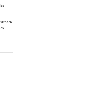
das
 sichern
dem
Navigating sports betting
Test Po
Canada feels surprisingly
24 jui
straightforward once you dive