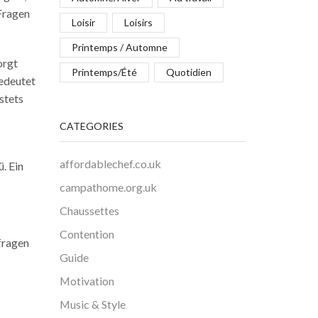
Fragen
Loisir
Loisirs
Printemps / Automne
orgt
Printemps/Été
Quotidien
bedeutet
stets
CATEGORIES
affordablechef.co.uk
. Ein
campathome.org.uk
Chaussettes
Contention
fragen
Guide
Motivation
Music & Style