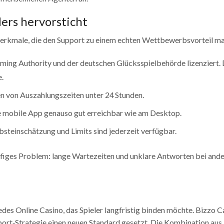
ers hervorsticht
merkmale, die den Support zu einem echten Wettbewerbsvorteil m
ming Authority und der deutschen Glücksspielbehörde lizenziert.
e.
en von Auszahlungszeiten unter 24 Stunden.
ie mobile App genauso gut erreichbar wie am Desktop.
bsteinschätzung und Limits sind jederzeit verfügbar.
ufiges Problem: lange Wartezeiten und unklare Antworten bei and
edes Online Casino, das Spieler langfristig binden möchte. Bizzo C
port‑Strategie einen neuen Standard gesetzt. Die Kombination aus