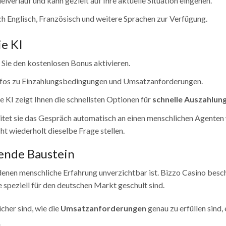
elverlauf und kann gezielt auf Ihre aktuelle Situation eingehen.
 Englisch, Französisch und weitere Sprachen zur Verfügung.
ie KI
e Sie den kostenlosen Bonus aktivieren.
 Infos zu Einzahlungsbedingungen und Umsatzanforderungen.
e KI zeigt Ihnen die schnellsten Optionen für
schnelle Auszahlun
 leitet sie das Gespräch automatisch an einen menschlichen Agenten 
cht wiederholt dieselbe Frage stellen.
ende Baustein
n denen menschliche Erfahrung unverzichtbar ist. Bizzo Casino besc
speziell für den deutschen Markt geschult sind.
cher sind, wie die
Umsatzanforderungen
genau zu erfüllen sind, 
.