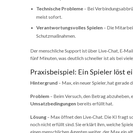
Technische Probleme
– Bei Verbindungsabbrüc
meist sofort.
Verantwortungsvolles Spielen
– Die Mitarbei
Schutzmaßnahmen.
Der menschliche Support ist über Live‑Chat, E‑Mail 
fünf Minuten, was deutlich schneller ist als bei vi
Praxisbeispiel: Ein Spieler löst
Hintergrund
– Max, ein neuer Spieler, hat gerade 
Problem
– Beim Versuch, den Betrag abzuheben, er
Umsatzbedingungen
bereits erfüllt hat.
Lösung
– Max öffnet den Live‑Chat. Die KI fragt s
noch nicht erfüllt sind. Sie erklärt ihm, welche Spi
einen menschlichen Agenten weiter, der Max ein al