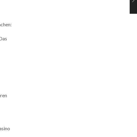
achen:
 Das
eren
asino