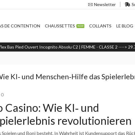
S
Newsletter
AS DE CONTENTION
CHAUSSETTES
COLLANTS
LE BLOG
NEW
lex Bas Pied Ouvert Incognito Absolu C2 | FEMME - CLASSE 2 ----> 29
Wie KI‑ und Menschen‑Hilfe das Spielerleb
0
o Casino: Wie KI‑ und
ielerlebnis revolutionieren
us Spielen und Boni besteht. In Wahrheit ist Kundensupport das Rüc