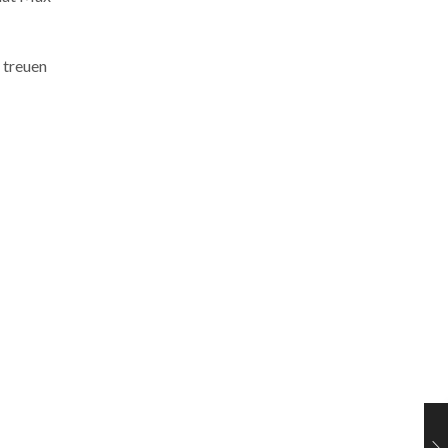
 treuen