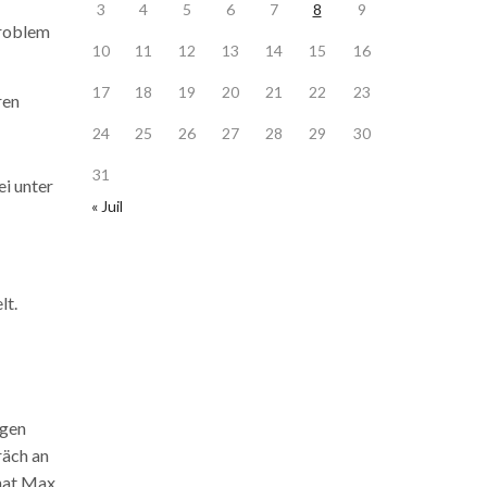
3
4
5
6
7
8
9
Problem
10
11
12
13
14
15
16
17
18
19
20
21
22
23
ren
24
25
26
27
28
29
30
31
ei unter
« Juil
lt.
ngen
räch an
 hat Max