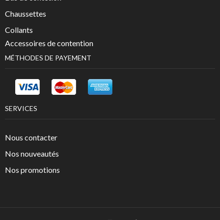
Chaussettes
Collants
Accessoires de contention
MÉTHODES DE PAYEMENT
SERVICES
Nous contacter
Nos nouveautés
Nos promotions