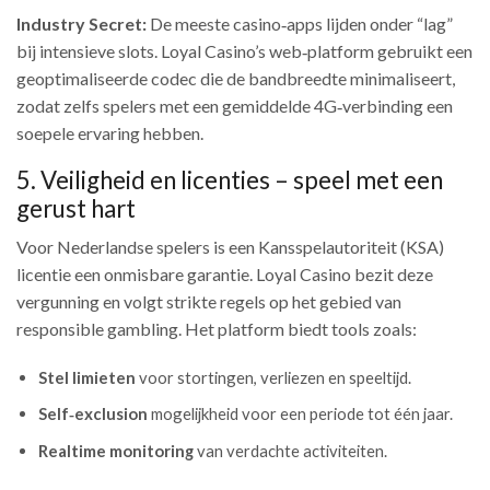
Industry Secret:
De meeste casino‑apps lijden onder “lag”
bij intensieve slots. Loyal Casino’s web‑platform gebruikt een
geoptimaliseerde codec die de bandbreedte minimaliseert,
zodat zelfs spelers met een gemiddelde 4G‑verbinding een
soepele ervaring hebben.
5. Veiligheid en licenties – speel met een
gerust hart
Voor Nederlandse spelers is een Kansspelautoriteit (KSA)
licentie een onmisbare garantie. Loyal Casino bezit deze
vergunning en volgt strikte regels op het gebied van
responsible gambling. Het platform biedt tools zoals:
Stel limieten
voor stortingen, verliezen en speeltijd.
Self‑exclusion
mogelijkheid voor een periode tot één jaar.
Realtime monitoring
van verdachte activiteiten.