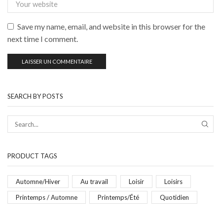
Save my name, email, and website in this browser for the
next time I comment.
SEARCH BY POSTS
PRODUCT TAGS
Automne/Hiver
Au travail
Loisir
Loisirs
Printemps / Automne
Printemps/Été
Quotidien