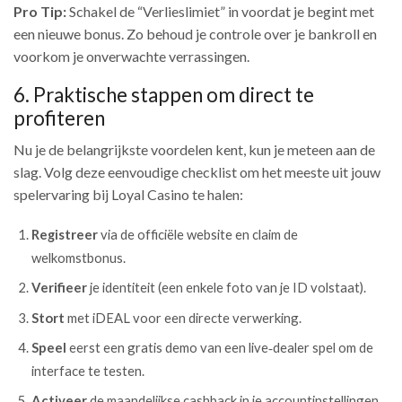
Pro Tip:
Schakel de “Verlieslimiet” in voordat je begint met
een nieuwe bonus. Zo behoud je controle over je bankroll en
voorkom je onverwachte verrassingen.
6. Praktische stappen om direct te
profiteren
Nu je de belangrijkste voordelen kent, kun je meteen aan de
slag. Volg deze eenvoudige checklist om het meeste uit jouw
spelervaring bij Loyal Casino te halen:
Registreer
via de officiële website en claim de
welkomstbonus.
Verifieer
je identiteit (een enkele foto van je ID volstaat).
Stort
met iDEAL voor een directe verwerking.
Speel
eerst een gratis demo van een live‑dealer spel om de
interface te testen.
Activeer
de maandelijkse cashback in je accountinstellingen.