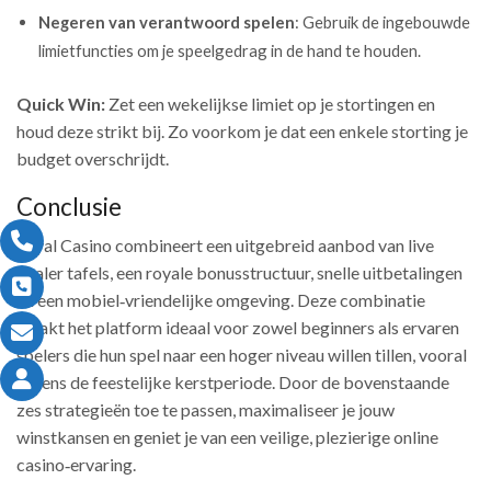
Negeren van verantwoord spelen
: Gebruik de ingebouwde
limietfuncties om je speelgedrag in de hand te houden.
Quick Win:
Zet een wekelijkse limiet op je stortingen en
houd deze strikt bij. Zo voorkom je dat een enkele storting je
budget overschrijdt.
Conclusie
Loyal Casino combineert een uitgebreid aanbod van live
dealer tafels, een royale bonusstructuur, snelle uitbetalingen
en een mobiel‑vriendelijke omgeving. Deze combinatie
maakt het platform ideaal voor zowel beginners als ervaren
spelers die hun spel naar een hoger niveau willen tillen, vooral
tijdens de feestelijke kerstperiode. Door de bovenstaande
zes strategieën toe te passen, maximaliseer je jouw
winstkansen en geniet je van een veilige, plezierige online
casino‑ervaring.