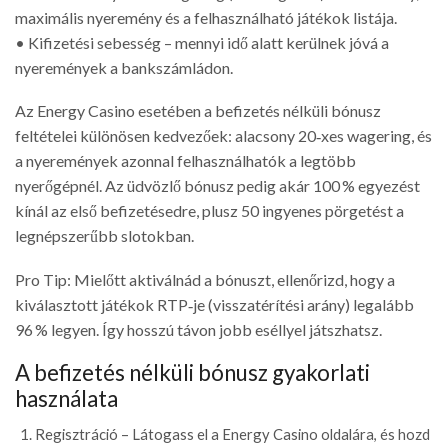
maximális nyeremény és a felhasználható játékok listája.
• Kifizetési sebesség – mennyi idő alatt kerülnek jóvá a
nyeremények a bankszámládon.
Az Energy Casino esetében a befizetés nélküli bónusz
feltételei különösen kedvezőek: alacsony 20‑xes wagering, és
a nyeremények azonnal felhasználhatók a legtöbb
nyerőgépnél. Az üdvözlő bónusz pedig akár 100 % egyezést
kínál az első befizetésedre, plusz 50 ingyenes pörgetést a
legnépszerűbb slotokban.
Pro Tip: Mielőtt aktiválnád a bónuszt, ellenőrizd, hogy a
kiválasztott játékok RTP‑je (visszatérítési arány) legalább
96 % legyen. Így hosszú távon jobb eséllyel játszhatsz.
A befizetés nélküli bónusz gyakorlati
használata
Regisztráció – Látogass el a Energy Casino oldalára, és hozd