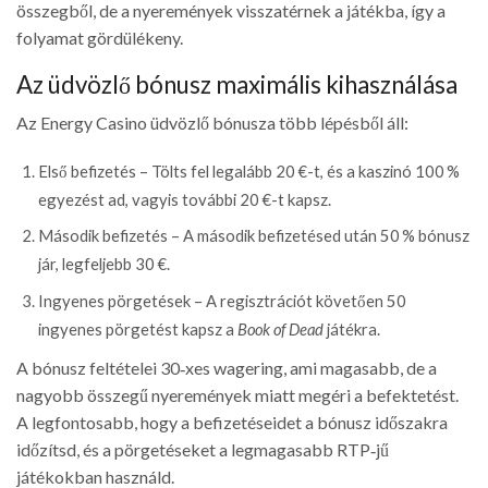
összegből, de a nyeremények visszatérnek a játékba, így a
folyamat gördülékeny.
Az üdvözlő bónusz maximális kihasználása
Az Energy Casino üdvözlő bónusza több lépésből áll:
Első befizetés – Tölts fel legalább 20 €-t, és a kaszinó 100 %
egyezést ad, vagyis további 20 €-t kapsz.
Második befizetés – A második befizetésed után 50 % bónusz
jár, legfeljebb 30 €.
Ingyenes pörgetések – A regisztrációt követően 50
ingyenes pörgetést kapsz a
Book of Dead
játékra.
A bónusz feltételei 30‑xes wagering, ami magasabb, de a
nagyobb összegű nyeremények miatt megéri a befektetést.
A legfontosabb, hogy a befizetéseidet a bónusz időszakra
időzítsd, és a pörgetéseket a legmagasabb RTP‑jű
játékokban használd.