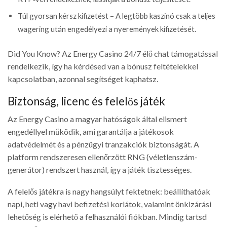
Túl gyorsan kérsz kifizetést – A legtöbb kaszinó csak a teljes
wagering után engedélyezi a nyeremények kifizetését.
Did You Know? Az Energy Casino 24/7 élő chat támogatással
rendelkezik, így ha kérdésed van a bónusz feltételekkel
kapcsolatban, azonnal segítséget kaphatsz.
Biztonság, licenc és felelős játék
Az Energy Casino a magyar hatóságok által elismert
engedéllyel működik, ami garantálja a játékosok
adatvédelmét és a pénzügyi tranzakciók biztonságát. A
platform rendszeresen ellenőrzött RNG (véletlenszám-
generátor) rendszert használ, így a játék tisztességes.
A felelős játékra is nagy hangsúlyt fektetnek: beállíthatóak
napi, heti vagy havi befizetési korlátok, valamint önkizárási
lehetőség is elérhető a felhasználói fiókban. Mindig tartsd