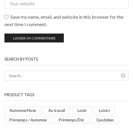
Save my name, email, and website in this browser for the
next time I comment.
SEARCH BY POSTS
PRODUCT TAGS
Automne/Hiver
Au travail
Loisir
Loisirs
Printemps / Automne
Printemps/Été
Quotidien