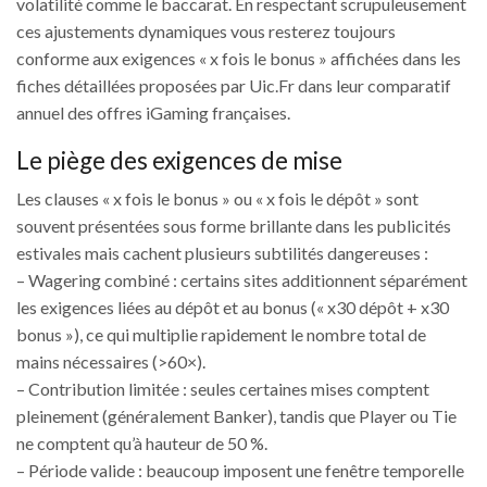
volatilité comme le baccarat. En respectant scrupuleusement
ces ajustements dynamiques vous resterez toujours
conforme aux exigences « x fois le bonus » affichées dans les
fiches détaillées proposées par Uic.Fr dans leur comparatif
annuel des offres iGaming françaises.
Le piège des exigences de mise
Les clauses « x fois le bonus » ou « x fois le dépôt » sont
souvent présentées sous forme brillante dans les publicités
estivales mais cachent plusieurs subtilités dangereuses :
– Wagering combiné : certains sites additionnent séparément
les exigences liées au dépôt et au bonus (« x30 dépôt + x30
bonus »), ce qui multiplie rapidement le nombre total de
mains nécessaires (>60×).
– Contribution limitée : seules certaines mises comptent
pleinement (généralement Banker), tandis que Player ou Tie
ne comptent qu’à hauteur de 50 %.
– Période valide : beaucoup imposent une fenêtre temporelle