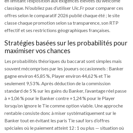
en limitant l’exposition aux exigences élevées du welcome
classique. N’oubliez pas d’utiliser Uic.Fr pour comparer ces
offres selon le comparatif 2026 publié chaque été ; le site
classe chaque promotion selon sa transparence, son RTP
effectif et ses restrictions géographiques françaises.
Stratégies basées sur les probabilités pour
maximiser vos chances
Les probabilités théoriques du baccarat sont simples mais
souvent mécomprises par les joueurs occasionnels : Banker
gagne environ 45,85 %, Player environ 44,62 % et Tie
seulement 9,53 %. Après déduction de la commission
standard de 5 % sur les gains du Banker, l’avantage réel passe
à +1,06 % pour le Banker contre +1,24 % pour le Player
lorsqu’on ignore le Tie comme option viable. Une approche
rentable consiste donc à miser systématiquement sur le
Banker tout en évitant les paris Tie sauf lors d’offres
spéciales où le paiement atteint 12 : 1 ou plus — situation où