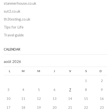
stanmerhouse.co.uk
sut2.co.uk
th3testing.co.uk
Tips for Life
Travel guide
CALENDAR
août 2026
L
M
M
J
V
S
D
1
2
3
4
5
6
7
8
9
10
11
12
13
14
15
16
17
18
19
20
21
22
23