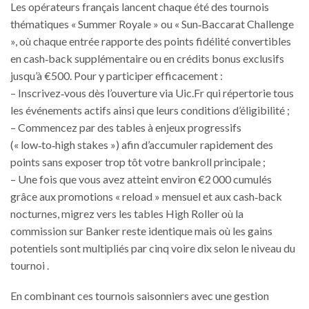
Les opérateurs français lancent chaque été des tournois
thématiques « Summer Royale » ou « Sun‑Baccarat Challenge
», où chaque entrée rapporte des points fidélité convertibles
en cash‑back supplémentaire ou en crédits bonus exclusifs
jusqu’à €500. Pour y participer efficacement :
– Inscrivez‑vous dès l’ouverture via Uic.Fr qui répertorie tous
les événements actifs ainsi que leurs conditions d’éligibilité ;
– Commencez par des tables à enjeux progressifs
(« low‑to‑high stakes ») afin d’accumuler rapidement des
points sans exposer trop tôt votre bankroll principale ;
– Une fois que vous avez atteint environ €2 000 cumulés
grâce aux promotions « reload » mensuel et aux cash‑back
nocturnes, migrez vers les tables High Roller où la
commission sur Banker reste identique mais où les gains
potentiels sont multipliés par cinq voire dix selon le niveau du
tournoi .
En combinant ces tournois saisonniers avec une gestion