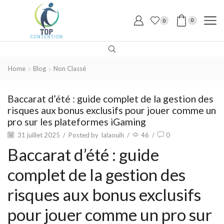
0
0
Home
Blog
Non Classé
Baccarat d’été : guide complet de la gestion des
risques aux bonus exclusifs pour jouer comme un
pro sur les plateformes iGaming
31 juillet 2025
/
Posted by
lalaouih
/
46
/
0
Baccarat d’été : guide
complet de la gestion des
risques aux bonus exclusifs
pour jouer comme un pro sur