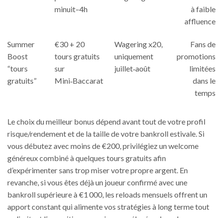
minuit–4h
à faible
affluence
Summer
€30 + 20
Wagering x20,
Fans de
Boost
tours gratuits
uniquement
promotions
“tours
sur
juillet‑août
limitées
gratuits”
Mini‑Baccarat
dans le
temps
Le choix du meilleur bonus dépend avant tout de votre profil
risque/rendement et de la taille de votre bankroll estivale. Si
vous débutez avec moins de €200, privilégiez un welcome
généreux combiné à quelques tours gratuits afin
d’expérimenter sans trop miser votre propre argent. En
revanche, si vous êtes déjà un joueur confirmé avec une
bankroll supérieure à €1 000, les reloads mensuels offrent un
apport constant qui alimente vos stratégies à long terme tout