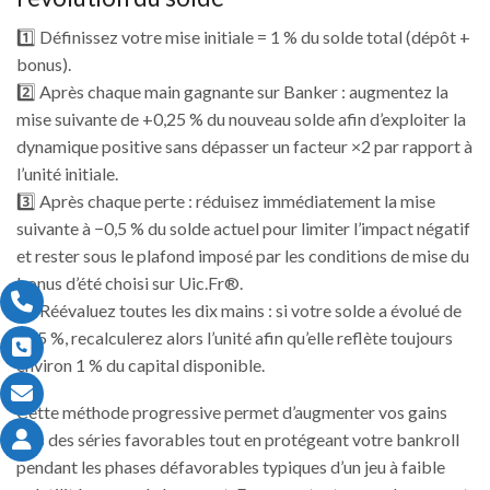
1️⃣ Définissez votre mise initiale = 1 % du solde total (dépôt +
bonus).
2️⃣ Après chaque main gagnante sur Banker : augmentez la
mise suivante de +0,25 % du nouveau solde afin d’exploiter la
dynamique positive sans dépasser un facteur ×2 par rapport à
l’unité initiale.
3️⃣ Après chaque perte : réduisez immédiatement la mise
suivante à −0,5 % du solde actuel pour limiter l’impact négatif
et rester sous le plafond imposé par les conditions de mise du
bonus d’été choisi sur Uic.Fr®.
4️⃣ Réévaluez toutes les dix mains : si votre solde a évolué de
±15 %, recalculerez alors l’unité afin qu’elle reflète toujours
environ 1 % du capital disponible.
Cette méthode progressive permet d’augmenter vos gains
lors des séries favorables tout en protégeant votre bankroll
pendant les phases défavorables typiques d’un jeu à faible