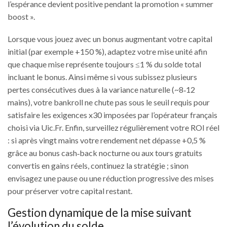
l’espérance devient positive pendant la promotion « summer
boost ».
Lorsque vous jouez avec un bonus augmentant votre capital
initial (par exemple +150 %), adaptez votre mise unité afin
que chaque mise représente toujours ≤1 % du solde total
incluant le bonus. Ainsi même si vous subissez plusieurs
pertes consécutives dues à la variance naturelle (~8‑12
mains), votre bankroll ne chute pas sous le seuil requis pour
satisfaire les exigences x30 imposées par l’opérateur français
choisi via Uic.Fr. Enfin, surveillez régulièrement votre ROI réel
: si après vingt mains votre rendement net dépasse +0,5 %
grâce au bonus cash‑back nocturne ou aux tours gratuits
convertis en gains réels, continuez la stratégie ; sinon
envisagez une pause ou une réduction progressive des mises
pour préserver votre capital restant.
Gestion dynamique de la mise suivant
l’évolution du solde