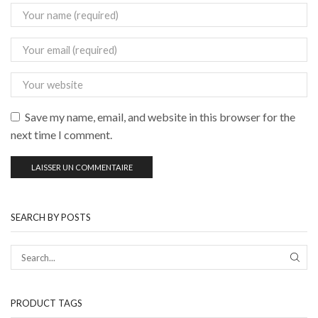
Save my name, email, and website in this browser for the
next time I comment.
SEARCH BY POSTS
PRODUCT TAGS