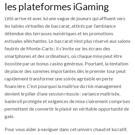
les plateformes iGaming
L’été arrive et avec lui une vague de joueurs qui affluent vers
les tables virtuelles de baccarat, attirés par l’ambiance
détendue des terrasses numériques et les promotions
estivales alléchantes. Le baccarat n’est plus réservé aux salons
feutrés de Monte‑Carlo ; il s’invite sur les écrans des
smartphones et des ordinateurs, où chaque mise peut être
boostée par un bonus casino généreux. Pourtant, la tentation
de placer des sommes importantes dès le premier tour peut
rapidement transformer une soirée agréable en perte
financière. C’est pourquoi la maîtrise du risk management
devient le pilier d’une session réussie : variance maîtrisée,
bankroll protégée et exigences de mise clairement comprises
permettent de convertir le plaisir en véritable opportunité de
gain.
Pour vous aider à naviguer dans cet univers chaud et lucratif,