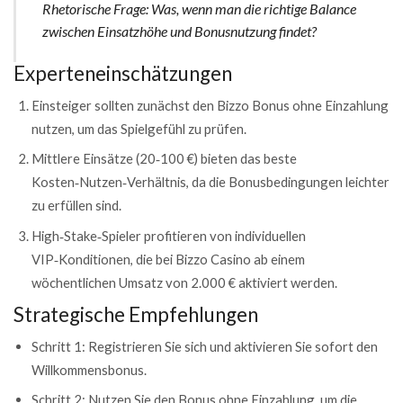
Rhetorische Frage: Was, wenn man die richtige Balance
zwischen Einsatzhöhe und Bonusnutzung findet?
Experteneinschätzungen
Einsteiger sollten zunächst den Bizzo Bonus ohne Einzahlung
nutzen, um das Spielgefühl zu prüfen.
Mittlere Einsätze (20‑100 €) bieten das beste
Kosten‑Nutzen‑Verhältnis, da die Bonusbedingungen leichter
zu erfüllen sind.
High‑Stake‑Spieler profitieren von individuellen
VIP‑Konditionen, die bei Bizzo Casino ab einem
wöchentlichen Umsatz von 2.000 € aktiviert werden.
Strategische Empfehlungen
Schritt 1: Registrieren Sie sich und aktivieren Sie sofort den
Willkommensbonus.
Schritt 2: Nutzen Sie den Bonus ohne Einzahlung, um die