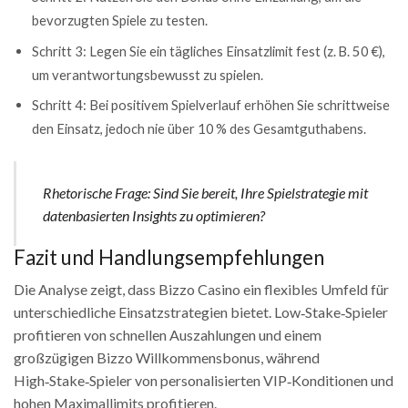
bevorzugten Spiele zu testen.
Schritt 3: Legen Sie ein tägliches Einsatzlimit fest (z. B. 50 €),
um verantwortungsbewusst zu spielen.
Schritt 4: Bei positivem Spielverlauf erhöhen Sie schrittweise
den Einsatz, jedoch nie über 10 % des Gesamtguthabens.
Rhetorische Frage: Sind Sie bereit, Ihre Spielstrategie mit
datenbasierten Insights zu optimieren?
Fazit und Handlungsempfehlungen
Die Analyse zeigt, dass Bizzo Casino ein flexibles Umfeld für
unterschiedliche Einsatzstrategien bietet. Low‑Stake‑Spieler
profitieren von schnellen Auszahlungen und einem
großzügigen Bizzo Willkommensbonus, während
High‑Stake‑Spieler von personalisierten VIP‑Konditionen und
hohen Maximallimits profitieren.