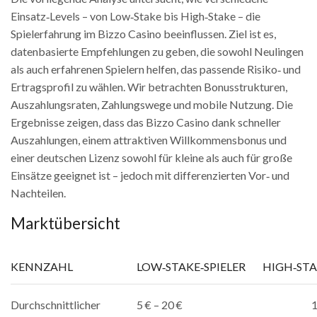
Einsatz‑Levels – von Low‑Stake bis High‑Stake – die
Spielerfahrung im Bizzo Casino beeinflussen. Ziel ist es,
datenbasierte Empfehlungen zu geben, die sowohl Neulingen
als auch erfahrenen Spielern helfen, das passende Risiko‑ und
Ertragsprofil zu wählen. Wir betrachten Bonusstrukturen,
Auszahlungsraten, Zahlungswege und mobile Nutzung. Die
Ergebnisse zeigen, dass das Bizzo Casino dank schneller
Auszahlungen, einem attraktiven Willkommensbonus und
einer deutschen Lizenz sowohl für kleine als auch für große
Einsätze geeignet ist – jedoch mit differenzierten Vor‑ und
Nachteilen.
Marktübersicht
KENNZAHL
LOW‑STAKE‑SPIELER
HIGH‑STA
Durchschnittlicher
5 € – 20 €
1