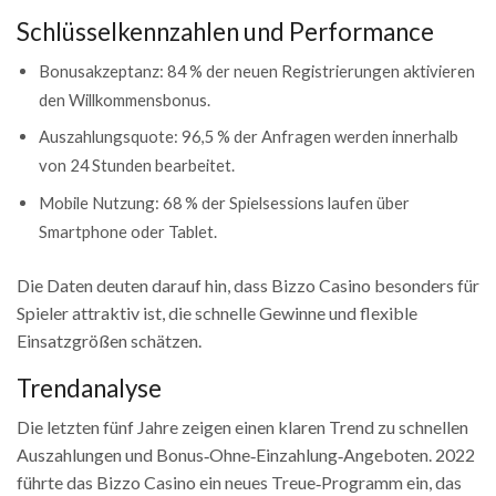
Schlüsselkennzahlen und Performance
Bonusakzeptanz: 84 % der neuen Registrierungen aktivieren
den Willkommensbonus.
Auszahlungsquote: 96,5 % der Anfragen werden innerhalb
von 24 Stunden bearbeitet.
Mobile Nutzung: 68 % der Spielsessions laufen über
Smartphone oder Tablet.
Die Daten deuten darauf hin, dass Bizzo Casino besonders für
Spieler attraktiv ist, die schnelle Gewinne und flexible
Einsatzgrößen schätzen.
Trendanalyse
Die letzten fünf Jahre zeigen einen klaren Trend zu schnellen
Auszahlungen und Bonus‑Ohne‑Einzahlung‑Angeboten. 2022
führte das Bizzo Casino ein neues Treue‑Programm ein, das