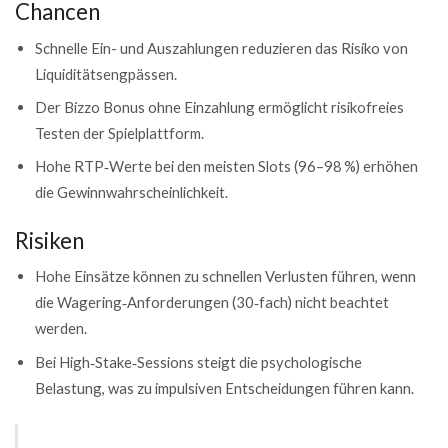
Chancen
Schnelle Ein- und Auszahlungen reduzieren das Risiko von
Liquiditätsengpässen.
Der Bizzo Bonus ohne Einzahlung ermöglicht risikofreies
Testen der Spielplattform.
Hohe RTP‑Werte bei den meisten Slots (96–98 %) erhöhen
die Gewinnwahrscheinlichkeit.
Risiken
Hohe Einsätze können zu schnellen Verlusten führen, wenn
die Wagering‑Anforderungen (30‑fach) nicht beachtet
werden.
Bei High‑Stake‑Sessions steigt die psychologische
Belastung, was zu impulsiven Entscheidungen führen kann.