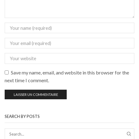
Save my name, email, and website in this browser for the
next time I comment.
SEARCH BY POSTS