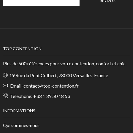
TOP CONTENTION
Plus de 500 références pour votre contention, confort et chic.
19 Rue du Pont Colbert, 78000 Versailles, France
Email:
contact@top-contention.fr
Téléphone:
+33 1 39 50 18 53
INFORMATIONS
Qui sommes-nous