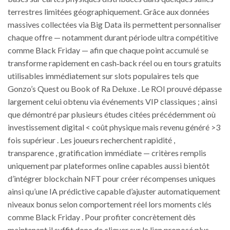
terrestres limitées géographiquement. Grâce aux données
massives collectées via Big Data ils permettent personnaliser
chaque offre — notamment durant période ultra compétitive
comme Black Friday — afin que chaque point accumulé se
transforme rapidement en cash‑back réel ou en tours gratuits
utilisables immédiatement sur slots populaires tels que
Gonzo’s Quest ou Book of Ra Deluxe . Le ROI prouvé dépasse
largement celui obtenu via événements VIP classiques ; ainsi
que démontré par plusieurs études citées précédemment où
investissement digital < coût physique mais revenu généré >3
fois supérieur . Les joueurs recherchent rapidité ,
transparence , gratification immédiate — critères remplis
uniquement par plateformes online capables aussi bientôt
d’intégrer blockchain NFT pour créer récompenses uniques
ainsi qu’une IA prédictive capable d’ajuster automatiquement
niveaux bonus selon comportement réel lors moments clés
comme Black Friday . Pour profiter concrètement dès
maintenant il suffit donc de cliquer sur le lien proposé plus