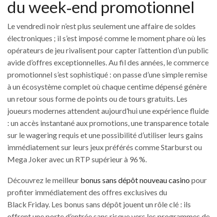
du week‑end promotionnel
Le vendredi noir n’est plus seulement une affaire de soldes
électroniques ; il s’est imposé comme le moment phare où les
opérateurs de jeu rivalisent pour capter l’attention d’un public
avide d’offres exceptionnelles. Au fil des années, le commerce
promotionnel s’est sophistiqué : on passe d’une simple remise
à un écosystème complet où chaque centime dépensé génère
un retour sous forme de points ou de tours gratuits. Les
joueurs modernes attendent aujourd’hui une expérience fluide
: un accès instantané aux promotions, une transparence totale
sur le wagering requis et une possibilité d’utiliser leurs gains
immédiatement sur leurs jeux préférés comme Starburst ou
Mega Joker avec un RTP supérieur à 96 %.
Découvrez le meilleur
bonus sans dépôt nouveau casino
pour
profiter immédiatement des offres exclusives du
Black Friday. Les bonus sans dépôt jouent un rôle clé : ils
offrent une porte d’entrée sans risque vers les programmes de