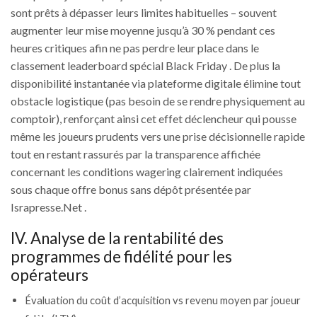
sont prêts à dépasser leurs limites habituelles – souvent
augmenter leur mise moyenne jusqu’à 30 % pendant ces
heures critiques afin ne pas perdre leur place dans le
classement leaderboard spécial Black Friday . De plus la
disponibilité instantanée via plateforme digitale élimine tout
obstacle logistique (pas besoin de se rendre physiquement au
comptoir), renforçant ainsi cet effet déclencheur qui pousse
même les joueurs prudents vers une prise décisionnelle rapide
tout en restant rassurés par la transparence affichée
concernant les conditions wagering clairement indiquées
sous chaque offre bonus sans dépôt présentée par
Israpresse.Net .
IV. Analyse de la rentabilité des
programmes de fidélité pour les
opérateurs
Évaluation du coût d’acquisition vs revenu moyen par joueur