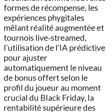
formes de récompense, les
expériences phygitales
mêlant réalité augmentée et
tournois live‑streamed,
l’utilisation de l’IA prédictive
pour ajuster
automatiquement le niveau
de bonus offert selon le
profil du joueur au moment
crucial du Black Friday, la
rentabilité supérieure des