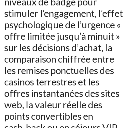
niveaux de badge pour
stimuler l’engagement, l’effet
psychologique de l’urgence «
offre limitée jusqu’à minuit »
sur les décisions d’achat, la
comparaison chiffrée entre
les remises ponctuelles des
casinos terrestres et les
offres instantanées des sites
web, la valeur réelle des
points convertibles en
cash‑back ou en séjours VIP,