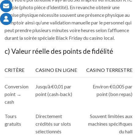
simple (photo pièce d’identité). En revanche obtenir une
remise physique nécessite souvent une présence physique au
comptoir ainsi qu’une validation manuelle par le personnel qui
peut prendre plusieurs minutes voire heures selon l’affluence
durant la soirée spéciale Black Friday du casino local.
c) Valeur réelle des points de fidélité
CRITÈRE
CASINO EN LIGNE
CASINO TERRESTRE
Conversion
Jusqu’à €0,01 par
Environ €0,005 par
point →
point (cash‑back)
point (bon repas)
cash
Tours
Directement
Souvent limitées aux
gratuits
crédités sur slots
machines spécifiques
sélectionnés
du hall