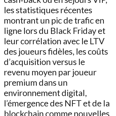
les statistiques récentes
montrant un pic de trafic en
ligne lors du Black Friday et
leur corrélation avec le LTV
des joueurs fidèles, les coûts
d’acquisition versus le
revenu moyen par joueur
premium dans un
environnement digital,
l’émergence des NFT et de la
blockchain comme nouvelles