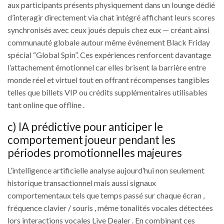
aux participants présents physiquement dans un lounge dédié
d’interagir directement via chat intégré affichant leurs scores
synchronisés avec ceux joués depuis chez eux — créant ainsi
communauté globale autour même événement Black Friday
spécial “Global Spin”. Ces expériences renforcent davantage
l’attachement émotionnel car elles brisent la barrière entre
monde réel et virtuel tout en offrant récompenses tangibles
telles que billets VIP ou crédits supplémentaires utilisables
tant online que offline .
c) IA prédictive pour anticiper le
comportement joueur pendant les
périodes promotionnelles majeures
L’intelligence artificielle analyse aujourd’hui non seulement
historique transactionnel mais aussi signaux
comportementaux tels que temps passé sur chaque écran ,
fréquence clavier / souris , même tonalités vocales détectées
lors interactions vocales Live Dealer . En combinant ces