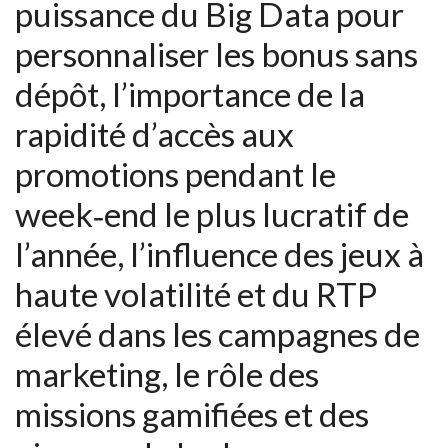
puissance du Big Data pour
personnaliser les bonus sans
dépôt, l’importance de la
rapidité d’accès aux
promotions pendant le
week‑end le plus lucratif de
l’année, l’influence des jeux à
haute volatilité et du RTP
élevé dans les campagnes de
marketing, le rôle des
missions gamifiées et des