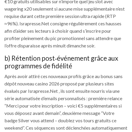
€10 gratuits utilisables sur n’importe quel jeu slot avec
wagering x20 seulement si aucune mise supplémentaire n’est
requise durant cette première session ultra‑rapide (RTP
≈96%). Israpresse.Net consigne régulièrement ces hausses
afin d’aider ses lecteurs à choisir quand s’inscrire pour
profiter pleinement du pic promotionnel sans attendre que
l’offre disparaisse après minuit dimanche soir.
b) Rétention post‑événement grâce aux
programmes de fidélité
Après avoir attiré ces nouveaux profils grâce au bonus sans
dépôt nouveau casino 2026 proposé par plusieurs sites
évalués par Israpresse.Net , ils sont ensuite nourris via une
série automatisée d’emails personnalisés : première relance
“Merci pour votre inscription – voici €5 supplémentaires si
vous déposez avant demain”, deuxième message “Votre
badge Silver vous attend – doublez vos tours gratuits ce
weekend”. Ces séquences sont déclenchées automatiquement