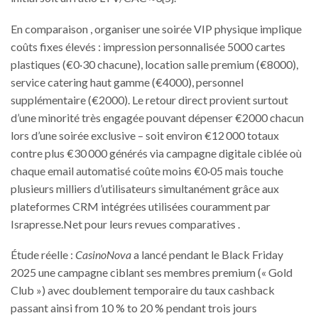
En comparaison , organiser une soirée VIP physique implique
coûts fixes élevés : impression personnalisée 5000 cartes
plastiques (€0·30 chacune), location salle premium (€8000),
service catering haut gamme (€4000), personnel
supplémentaire (€2000). Le retour direct provient surtout
d’une minorité très engagée pouvant dépenser €2000 chacun
lors d’une soirée exclusive – soit environ €12 000 totaux
contre plus €30 000 générés via campagne digitale ciblée où
chaque email automatisé coûte moins €0·05 mais touche
plusieurs milliers d’utilisateurs simultanément grâce aux
plateformes CRM intégrées utilisées couramment par
Israpresse.Net pour leurs revues comparatives .
Étude réelle :
CasinoNova
a lancé pendant le Black Friday
2025 une campagne ciblant ses membres premium (« Gold
Club ») avec doublement temporaire du taux cashback
passant ainsi from 10 % to 20 % pendant trois jours