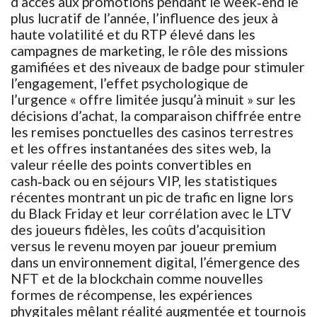
d’accès aux promotions pendant le week‑end le
plus lucratif de l’année, l’influence des jeux à
haute volatilité et du RTP élevé dans les
campagnes de marketing, le rôle des missions
gamifiées et des niveaux de badge pour stimuler
l’engagement, l’effet psychologique de
l’urgence « offre limitée jusqu’à minuit » sur les
décisions d’achat, la comparaison chiffrée entre
les remises ponctuelles des casinos terrestres
et les offres instantanées des sites web, la
valeur réelle des points convertibles en
cash‑back ou en séjours VIP, les statistiques
récentes montrant un pic de trafic en ligne lors
du Black Friday et leur corrélation avec le LTV
des joueurs fidèles, les coûts d’acquisition
versus le revenu moyen par joueur premium
dans un environnement digital, l’émergence des
NFT et de la blockchain comme nouvelles
formes de récompense, les expériences
phygitales mêlant réalité augmentée et tournois