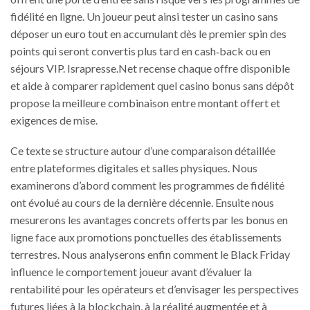
fidélité en ligne. Un joueur peut ainsi tester un casino sans
déposer un euro tout en accumulant dès le premier spin des
points qui seront convertis plus tard en cash‑back ou en
séjours VIP. Israpresse.Net recense chaque offre disponible
et aide à comparer rapidement quel casino bonus sans dépôt
propose la meilleure combinaison entre montant offert et
exigences de mise.
Ce texte se structure autour d’une comparaison détaillée
entre plateformes digitales et salles physiques. Nous
examinerons d’abord comment les programmes de fidélité
ont évolué au cours de la dernière décennie. Ensuite nous
mesurerons les avantages concrets offerts par les bonus en
ligne face aux promotions ponctuelles des établissements
terrestres. Nous analyserons enfin comment le Black Friday
influence le comportement joueur avant d’évaluer la
rentabilité pour les opérateurs et d’envisager les perspectives
futures liées à la blockchain, à la réalité augmentée et à