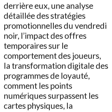
derrière eux, une analyse
détaillée des stratégies
promotionnelles du vendredi
noir, l’impact des offres
temporaires sur le
comportement des joueurs,
la transformation digitale des
programmes de loyauté,
comment les points
numériques surpassent les
cartes physiques, la