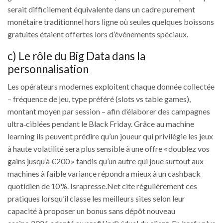
serait difficilement équivalente dans un cadre purement
monétaire traditionnel hors ligne où seules quelques boissons
gratuites étaient offertes lors d’événements spéciaux.
c) Le rôle du Big Data dans la
personnalisation
Les opérateurs modernes exploitent chaque donnée collectée
– fréquence de jeu, type préféré (slots vs table games),
montant moyen par session – afin d’élaborer des campagnes
ultra‑ciblées pendant le Black Friday. Grâce au machine
learning ils peuvent prédire qu’un joueur qui privilégie les jeux
à haute volatilité sera plus sensible à une offre « doublez vos
gains jusqu’à €200 » tandis qu’un autre qui joue surtout aux
machines à faible variance répondra mieux à un cashback
quotidien de 10 %. Israpresse.Net cite régulièrement ces
pratiques lorsqu’il classe les meilleurs sites selon leur
capacité à proposer un bonus sans dépôt nouveau