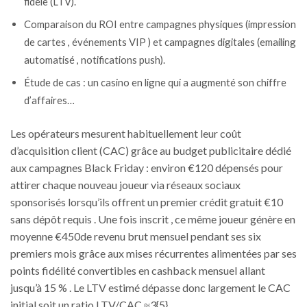
fidèle (LTV).
Comparaison du ROI entre campagnes physiques (impression
de cartes , événements VIP ) et campagnes digitales (emailing
automatisé , notifications push).
Étude de cas : un casino en ligne qui a augmenté son chiffre
d’affaires…
Les opérateurs mesurent habituellement leur coût
d’acquisition client (CAC) grâce au budget publicitaire dédié
aux campagnes Black Friday : environ €120 dépensés pour
attirer chaque nouveau joueur via réseaux sociaux
sponsorisés lorsqu’ils offrent un premier crédit gratuit €10
sans dépôt requis . Une fois inscrit , ce même joueur génère en
moyenne €450de revenu brut mensuel pendant ses six
premiers mois grâce aux mises récurrentes alimentées par ses
points fidélité convertibles en cashback mensuel allant
jusqu’à 15 % . Le LTV estimé dépasse donc largement le CAC
initial soit un ratio LTV/CAC ≈3{5}.