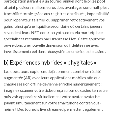
participation garantie à un tournoi annuel dont le prize pool
atteint plusieurs millions euros . Les avantages sont multiples :
traçabilité totale grâce aux registres distribués , impossibilité
pour l’opérateur falsifier ou supprimer rétroactivement vos
gains , ainsi qu’une liquidité secondaire où certains joueurs
revendent leurs NFT contre crypto‑coins via marketplaces
spécialisées reconnues par Israpresse.Net . Cette approche
ouvre donc une nouvelle dimension où fidélité rime avec
investissement réel dans l’écosystème numérique du casino .
b) Expériences hybrides « phygitales »
Les opérateurs explorent déjà comment combiner réalité
augmentée (AR) avec leurs applications mobiles afin que
chaque session offline devienne enrichie numériquement :
imaginez scanner votre ticket reçu au bar du casino terrestre
puis voir apparaître virtuellement votre avatar avatarisé
jouant simultanément sur votre smartphone contre vous-
même ! Des tournois live‑streamed permettent également