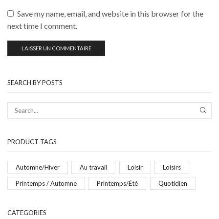
Save my name, email, and website in this browser for the
next time I comment.
SEARCH BY POSTS
PRODUCT TAGS
Automne/Hiver
Au travail
Loisir
Loisirs
Printemps / Automne
Printemps/Été
Quotidien
CATEGORIES