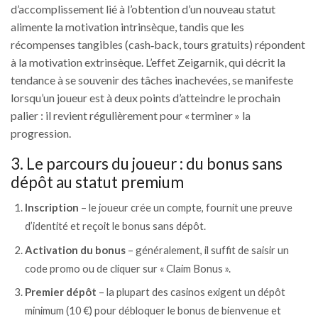
d’accomplissement lié à l’obtention d’un nouveau statut
alimente la motivation intrinsèque, tandis que les
récompenses tangibles (cash‑back, tours gratuits) répondent
à la motivation extrinsèque. L’effet Zeigarnik, qui décrit la
tendance à se souvenir des tâches inachevées, se manifeste
lorsqu’un joueur est à deux points d’atteindre le prochain
palier : il revient régulièrement pour « terminer » la
progression.
3. Le parcours du joueur : du bonus sans
dépôt au statut premium
Inscription
– le joueur crée un compte, fournit une preuve
d’identité et reçoit le bonus sans dépôt.
Activation du bonus
– généralement, il suffit de saisir un
code promo ou de cliquer sur « Claim Bonus ».
Premier dépôt
– la plupart des casinos exigent un dépôt
minimum (10 €) pour débloquer le bonus de bienvenue et