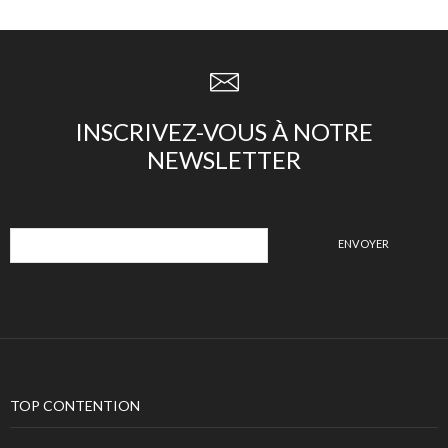
INSCRIVEZ-VOUS À NOTRE
NEWSLETTER
TOP CONTENTION