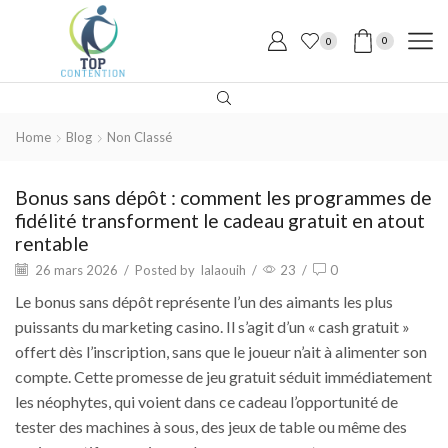
0
0
Home
Blog
Non Classé
Bonus sans dépôt : comment les programmes de
fidélité transforment le cadeau gratuit en atout
rentable
26 mars 2026
/
Posted by
lalaouih
/
23
/
0
Le bonus sans dépôt représente l’un des aimants les plus
puissants du marketing casino. Il s’agit d’un « cash gratuit »
offert dès l’inscription, sans que le joueur n’ait à alimenter son
compte. Cette promesse de jeu gratuit séduit immédiatement
les néophytes, qui voient dans ce cadeau l’opportunité de
tester des machines à sous, des jeux de table ou même des