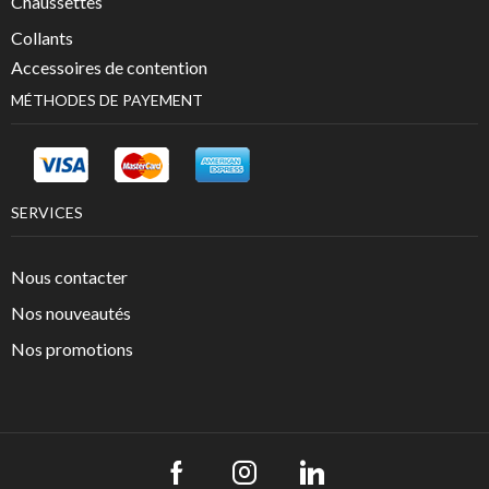
Chaussettes
Collants
Accessoires de contention
MÉTHODES DE PAYEMENT
SERVICES
Nous contacter
Nos nouveautés
Nos promotions