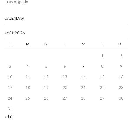
Travel guide
CALENDAR
août 2026
L
M
M
J
V
S
D
1
2
3
4
5
6
7
8
9
10
11
12
13
14
15
16
17
18
19
20
21
22
23
24
25
26
27
28
29
30
31
« Juil