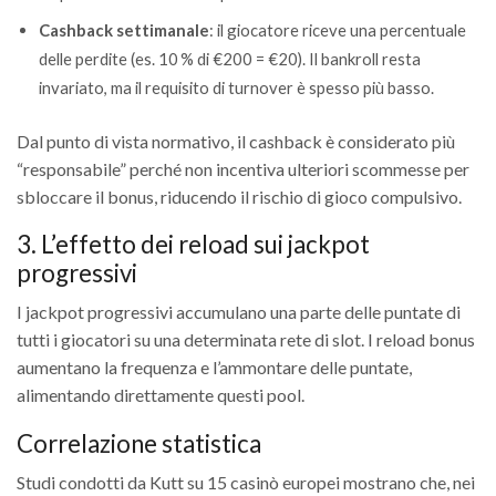
Cashback settimanale
: il giocatore riceve una percentuale
delle perdite (es. 10 % di €200 = €20). Il bankroll resta
invariato, ma il requisito di turnover è spesso più basso.
Dal punto di vista normativo, il cashback è considerato più
“responsabile” perché non incentiva ulteriori scommesse per
sbloccare il bonus, riducendo il rischio di gioco compulsivo.
3. L’effetto dei reload sui jackpot
progressivi
I jackpot progressivi accumulano una parte delle puntate di
tutti i giocatori su una determinata rete di slot. I reload bonus
aumentano la frequenza e l’ammontare delle puntate,
alimentando direttamente questi pool.
Correlazione statistica
Studi condotti da Kutt su 15 casinò europei mostrano che, nei