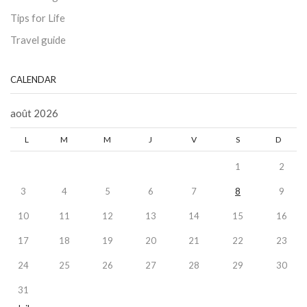
Tips for Life
Travel guide
CALENDAR
août 2026
L
M
M
J
V
S
D
1
2
3
4
5
6
7
8
9
10
11
12
13
14
15
16
17
18
19
20
21
22
23
24
25
26
27
28
29
30
31