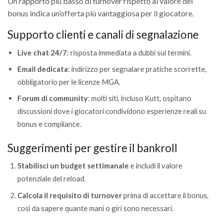
Un rapporto più basso di turnover rispetto al valore del
bonus indica un’offerta più vantaggiosa per il giocatore.
Supporto clienti e canali di segnalazione
Live chat 24/7
: risposta immediata a dubbi sui termini.
Email dedicata
: indirizzo per segnalare pratiche scorrette,
obbligatorio per le licenze MGA.
Forum di community
: molti siti, incluso Kutt, ospitano
discussioni dove i giocatori condividono esperienze reali su
bonus e compliance.
Suggerimenti per gestire il bankroll
Stabilisci un budget settimanale
e includi il valore
potenziale del reload.
Calcola il requisito di turnover
prima di accettare il bonus,
così da sapere quante mani o giri sono necessari.