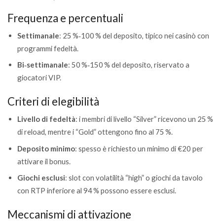
Frequenza e percentuali
Settimanale
: 25 %‑100 % del deposito, tipico nei casinò con
programmi fedeltà.
Bi‑settimanale
: 50 %‑150 % del deposito, riservato a
giocatori VIP.
Criteri di elegibilità
Livello di fedeltà
: i membri di livello “Silver” ricevono un 25 %
di reload, mentre i “Gold” ottengono fino al 75 %.
Deposito minimo
: spesso è richiesto un minimo di €20 per
attivare il bonus.
Giochi esclusi
: slot con volatilità “high” o giochi da tavolo
con RTP inferiore al 94 % possono essere esclusi.
Meccanismi di attivazione