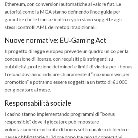
Ethereum, con conversioni automatiche al valore fiat. Le
autorità come la MGA stanno definendo linee guida per
garantire che le transazioni in crypto siano soggette agli
stessi controlli AML dei metodi tradizionali.
Nuove normative: EU‑Gaming Act
Il progetto di legge europeo prevede un quadro unico per la
concessione di licenze, con requisiti più stringenti su
pubblicità, protezione dei minori e limiti di vincita per i bonus.
I reload dovranno indicare chiaramente il “maximum win per
promotion” e potranno essere soggetti a un tetto di €1 000
per giocatore al mese.
Responsabilità sociale
I casinò stanno implementando programmi di “bonus
responsible”, dove il giocatore può impostare
volontariamente un limite di bonus settimanale o richiedere
pause obbligatorie di 24 ore dopo tre reload consecutivi.