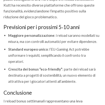
Kutt ha recensito diverse piattaforme che offrono queste
funzionalità, evidenziandone l’impatto positivo sulla
riduzione del gioco problematico.
Previsioni per i prossimi 5‑10 anni
Maggiore personalizzazione
: i reload saranno modellati su
misura, ma con controlli automatici per evitare dipendenze.
Standard europeo unico
: l’EU‑Gaming Act potrebbe
uniformare i requisiti, semplificando il confronto tra
operatori.
Crescita dei bonus “eco‑friendly”
: parte dei reload sarà
destinata a progetti di sostenibilità, un nuovo elemento di
attrattiva per i giocatori attenti all’ambiente.
Conclusione
I reload bonus settimanali rappresentano una leva