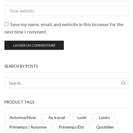
Save my name, email, and website in this browser for the
next time I comment.
SEARCH BY POSTS
PRODUCT TAGS
Automne/Hiver
Au travail
Loisir
Loisirs
Printemps / Automne
Printemps/Été
Quotidien