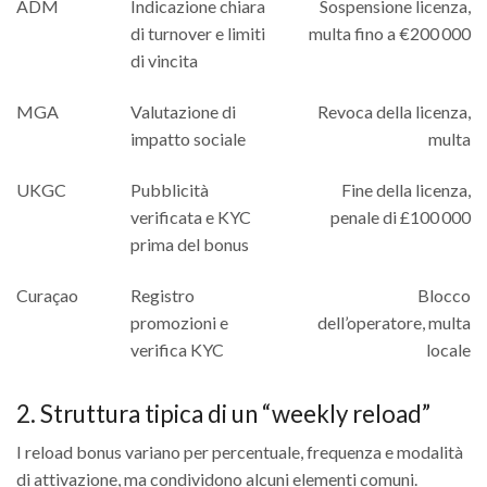
ADM
Indicazione chiara
Sospensione licenza,
di turnover e limiti
multa fino a €200 000
di vincita
MGA
Valutazione di
Revoca della licenza,
impatto sociale
multa
UKGC
Pubblicità
Fine della licenza,
verificata e KYC
penale di £100 000
prima del bonus
Curaçao
Registro
Blocco
promozioni e
dell’operatore, multa
verifica KYC
locale
2. Struttura tipica di un “weekly reload”
I reload bonus variano per percentuale, frequenza e modalità
di attivazione, ma condividono alcuni elementi comuni.