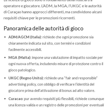
operatore e giocatore. L’ADM, la MGA, l’UKGC e le autorità
di Curaçao hanno approcci differenti, ma condividono alcuni
requisiti chiave per le promozioni ricorrenti.
Panoramica delle autorità di gioco
ADM/AGCM (Italia)
: richiede che ogni promozione sia
chiaramente indicata sul sito, con termini e condizioni
facilmente accessibili.
MGA (Malta)
: impone una valutazione di impatto sociale per
ogni nuova offerta, includendo misure di protezione contro il
gioco patologico.
UKGC (Regno Unito)
: richiede una “fair and responsible”
advertising policy, con obbligo di verificare l’identità del
giocatore prima dell’attivazione di bonus ad alto valore.
Curacao
: pur avendo requisiti più flessibili, richiede comunque
una licenza valida e un registro delle promozioni per eventuali