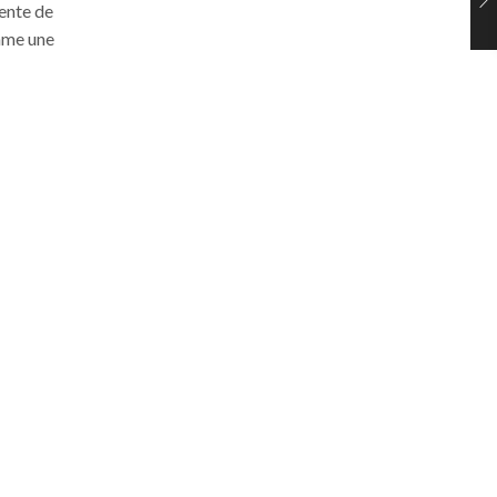
ente de
mme une