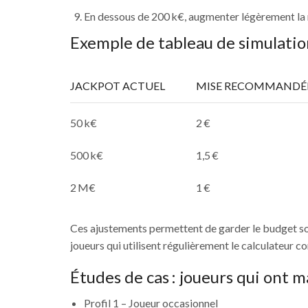
En dessous de 200 k€, augmenter légèrement la m
Exemple de tableau de simulatio
JACKPOT ACTUEL
MISE RECOMMANDÉ
50 k€
2 €
500 k€
1,5 €
2 M€
1 €
Ces ajustements permettent de garder le budget sous
joueurs qui utilisent régulièrement le calculateur 
Études de cas : joueurs qui ont m
Profil 1 – Joueur occasionnel