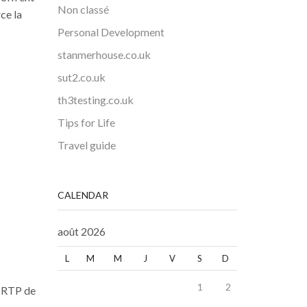
Non classé
ce la
Personal Development
stanmerhouse.co.uk
sut2.co.uk
th3testing.co.uk
Tips for Life
Travel guide
CALENDAR
août 2026
L
M
M
J
V
S
D
1
2
n RTP de