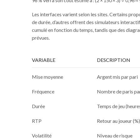
96 % verra son coût estimé à : (2 × 150 × 3) ÷ 0,96 ≈ 
Les interfaces varient selon les sites. Certains pr
de durée, d’autres offrent des simulateurs interacti
cumulé en fonction du temps, tandis que des diagra
prévues.
VARIABLE
DESCRIPTION
Mise moyenne
Argent mis par pari
Fréquence
Nombre de paris pa
Durée
Temps de jeu (heure
RTP
Retour au joueur (%
Volatilité
Niveau de risque