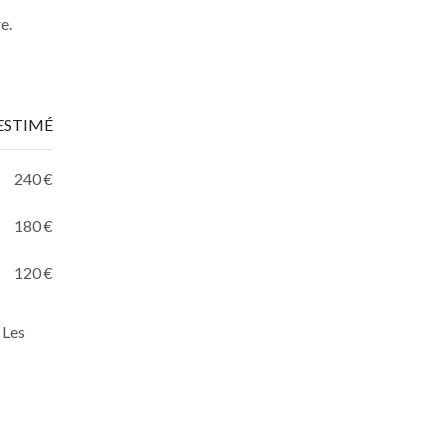
e.
ESTIMÉ
240 €
180 €
120 €
 Les