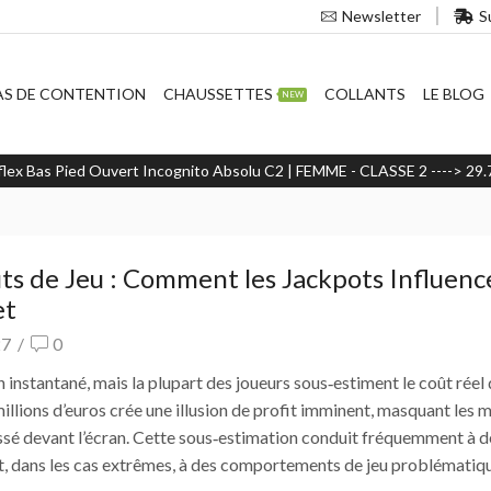
S
Newsletter
AS DE CONTENTION
CHAUSSETTES
COLLANTS
LE BLOG
NEW
lex Bas Pied Ouvert Incognito Absolu C2 | FEMME - CLASSE 2 ----> 29
ts de Jeu : Comment les Jackpots Influenc
et
27
/
0
n instantané, mais la plupart des joueurs sous‑estiment le coût réel
illions d’euros crée une illusion de profit imminent, masquant les 
assé devant l’écran. Cette sous‑estimation conduit fréquemment à d
t, dans les cas extrêmes, à des comportements de jeu problématiq