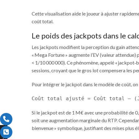
Cette visualisation aide le joueur à ajuster rapide
coût total.
Le poids des jackpots dans le cal
Les jackpots modifient la perception du gain atte
« Mega Fortune » augmente l’EV (valeur attendue) pe
< 1/10 000 000). Ce phénomène, appelé « jackpot‑bia
sessions, croyant que le gros lot compensera les per
Pour intégrer le jackpot dans le modèle de coût, o
Coût total ajusté = Coût total – (
Si le jackpot est de 1 M€ avec une probabilité de 0
soit une augmentation marginale du RTP. Cependant
bienvenue » symbolique, justifiant des mises plus é