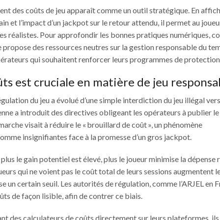
ent des coûts de jeu apparaît comme un outil stratégique. En affic
n et l’impact d’un jackpot sur le retour attendu, il permet au joueu
ites réalistes. Pour approfondir les bonnes pratiques numériques, c
te propose des ressources neutres sur la gestion responsable du te
 opérateurs qui souhaitent renforcer leurs programmes de protection
ts est cruciale en matière de jeu responsa
ulation du jeu a évolué d’une simple interdiction du jeu illégal ver
ne a introduit des directives obligeant les opérateurs à publier l
émarche visait à réduire le « brouillard de coût », un phénomène
comme insignifiantes face à la promesse d’un gros jackpot.
plus le gain potentiel est élevé, plus le joueur minimise la dépense r
rs qui ne voient pas le coût total de leurs sessions augmentent l
 un certain seuil. Les autorités de régulation, comme l’ARJEL en F
ûts de façon lisible, afin de contrer ce biais.
nt des calculateurs de coûts directement sur leurs plateformes, ils