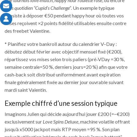
que
tournois love‑match
,
happy hour roulette rose
, ou encore
défis quotidien “Cupid’s Challenge”
. Un exemple typique
consiste à déposer €50 pendant happy hour où toutes vos
mises reçoivent ×2 points fidélité utilisables ensuite contre
des freebet Valentine.
* Planifiez votre bankroll autour du calendrier V–Day :
débutez début février avec objectif mensuel fixé (€200),
répartissez vos mises selon trois paliers (pré‐VDay =30 %,
semaine centrale=50 %, derniers jours=20 %) afin que votre
cash‑back soit distribué uniformément avant expiration
finale généralement fixée au dernier jour ouvrable suivant
mardi saint Valentin.
Exemple chiffré d’une session typique
Imaginons Julien qui décide aujourd’hui jouer £200 (=~€200)
exclusivement sur
Love Spins Deluxe
, machine volatile offrant
jusqu’à x5000 jackpot mais RTP moyen =95 %. Son plan
prévoit utilisation intégrale du cash‐back “cœur battant”