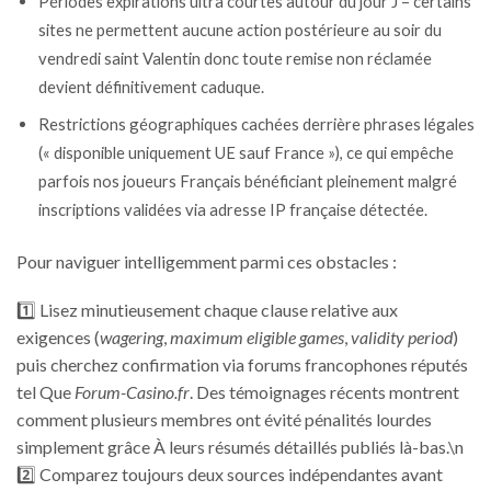
Périodes expirations ultra courtes autour du jour J – certains
sites ne permettent aucune action postérieure au soir du
vendredi saint Valentin donc toute remise non réclamée
devient définitivement caduque.
Restrictions géographiques cachées derrière phrases légales
(« disponible uniquement UE sauf France »), ce qui empêche
parfois nos joueurs Français bénéficiant pleinement malgré
inscriptions validées via adresse IP française détectée.
Pour naviguer intelligemment parmi ces obstacles :
1️⃣ Lisez minutieusement chaque clause relative aux
exigences (
wagering
,
maximum eligible games
,
validity period
)
puis cherchez confirmation via forums francophones réputés
tel Que
Forum-Casino.fr
. Des témoignages récents montrent
comment plusieurs membres ont évité pénalités lourdes
simplement grâce À leurs résumés détaillés publiés là-bas.\n
2️⃣ Comparez toujours deux sources indépendantes avant