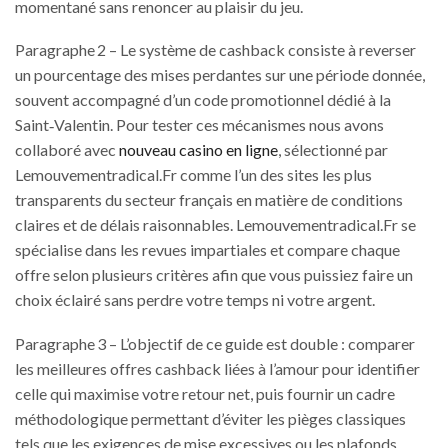
momentané sans renoncer au plaisir du jeu.
Paragraphe 2 – Le système de cashback consiste à reverser
un pourcentage des mises perdantes sur une période donnée,
souvent accompagné d’un code promotionnel dédié à la
Saint‑Valentin. Pour tester ces mécanismes nous avons
collaboré avec
nouveau casino en ligne
, sélectionné par
Lemouvementradical.Fr comme l’un des sites les plus
transparents du secteur français en matière de conditions
claires et de délais raisonnables. Lemouvementradical.Fr se
spécialise dans les revues impartiales et compare chaque
offre selon plusieurs critères afin que vous puissiez faire un
choix éclairé sans perdre votre temps ni votre argent.
Paragraphe 3 – L’objectif de ce guide est double : comparer
les meilleures offres cashback liées à l’amour pour identifier
celle qui maximise votre retour net, puis fournir un cadre
méthodologique permettant d’éviter les pièges classiques
tels que les exigences de mise excessives ou les plafonds