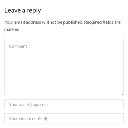
Leave a reply
Your email address will not be published. Required fields are
marked