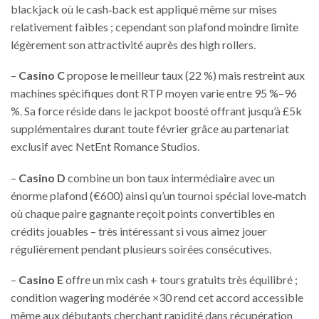
blackjack où le cash‑back est appliqué même sur mises
relativement faibles ; cependant son plafond moindre limite
légèrement son attractivité auprès des high rollers.
–
Casino C
propose le meilleur taux (22 %) mais restreint aux
machines spécifiques dont RTP moyen varie entre 95 %–96
%. Sa force réside dans le jackpot boosté offrant jusqu’à £5k
supplémentaires durant toute février grâce au partenariat
exclusif avec NetEnt Romance Studios.
–
Casino D
combine un bon taux intermédiaire avec un
énorme plafond (€600) ainsi qu’un tournoi spécial love‐match
où chaque paire gagnante reçoit points convertibles en
crédits jouables – très intéressant si vous aimez jouer
régulièrement pendant plusieurs soirées consécutives.
–
Casino E
offre un mix cash + tours gratuits très équilibré ;
condition wagering modérée ×30 rend cet accord accessible
même aux débutants cherchant rapidité dans récupération