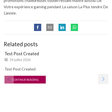
promotions chaleureuses touten restant maître absolu De
Votre expérience gaming pendant La saison La Plus tendre De
L’année.
Related posts
Test Post Created
24 juillet 2026
Test Post Created
CONTINUE READING