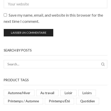
Save my name, email, and website in this browser for the
next time I comment.
SEARCH BY POSTS
PRODUCT TAGS
Automne/Hiver
Au travail
Loisir
Loisirs
Printemps / Automne
Printemps/Été
Quotidien