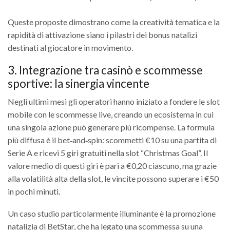
Queste proposte dimostrano come la creatività tematica e la
rapidità di attivazione siano i pilastri dei bonus natalizi
destinati al giocatore in movimento.
3. Integrazione tra casinò e scommesse
sportive: la sinergia vincente
Negli ultimi mesi gli operatori hanno iniziato a fondere le slot
mobile con le scommesse live, creando un ecosistema in cui
una singola azione può generare più ricompense. La formula
più diffusa è il bet‑and‑spin: scommetti €10 su una partita di
Serie A e ricevi 5 giri gratuiti nella slot “Christmas Goal”. Il
valore medio di questi giri è pari a €0,20 ciascuno, ma grazie
alla volatilità alta della slot, le vincite possono superare i €50
in pochi minuti.
Un caso studio particolarmente illuminante è la promozione
natalizia di BetStar, che ha legato una scommessa su una