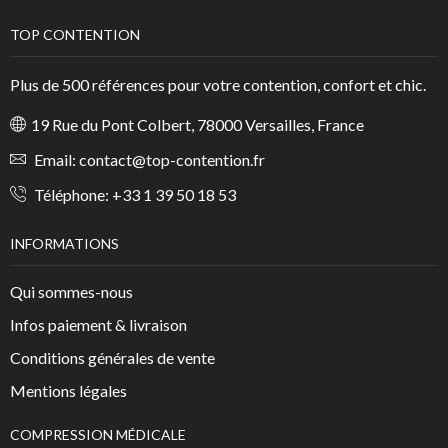
TOP CONTENTION
Plus de 500 références pour votre contention, confort et chic.
19 Rue du Pont Colbert, 78000 Versailles, France
Email:
contact@top-contention.fr
Téléphone:
+33 1 39 50 18 53
INFORMATIONS
Qui sommes-nous
Infos paiement & livraison
Conditions générales de vente
Mentions légales
COMPRESSION MÉDICALE