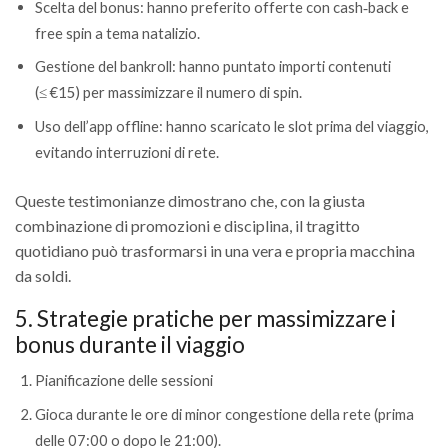
Scelta del bonus: hanno preferito offerte con cash‑back e
free spin a tema natalizio.
Gestione del bankroll: hanno puntato importi contenuti
(≤ €15) per massimizzare il numero di spin.
Uso dell’app offline: hanno scaricato le slot prima del viaggio,
evitando interruzioni di rete.
Queste testimonianze dimostrano che, con la giusta
combinazione di promozioni e disciplina, il tragitto
quotidiano può trasformarsi in una vera e propria macchina
da soldi.
5. Strategie pratiche per massimizzare i
bonus durante il viaggio
Pianificazione delle sessioni
Gioca durante le ore di minor congestione della rete (prima
delle 07:00 o dopo le 21:00).