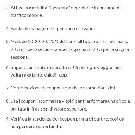
Attiva la modalità “low‑data” per ridurre il consumo di
traffico mobile.
Bankroll management per micro‑sessioni
Metodo 20‑20‑20: 20 % del bankroll totale per la settimana,
20 % di quello settimanale per la giornata, 20 % per la singola
sessione.
Imposta un limite di perdita di €5 per ogni viaggio; una
volta raggiunto, chiudi l’app.
Combinazione di coupon sportivi e promozioni slot
Usa i coupon “scommessa + spin” per trasformare una piccola
puntata in free spin di valore superiore.
Verifica la scadenza dei coupon prima di partire, così da
non perdere opportunità.