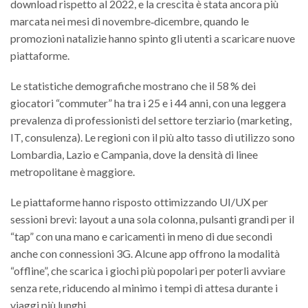
download rispetto al 2022, e la crescita è stata ancora più
marcata nei mesi di novembre‑dicembre, quando le
promozioni natalizie hanno spinto gli utenti a scaricare nuove
piattaforme.
Le statistiche demografiche mostrano che il 58 % dei
giocatori “commuter” ha tra i 25 e i 44 anni, con una leggera
prevalenza di professionisti del settore terziario (marketing,
IT, consulenza). Le regioni con il più alto tasso di utilizzo sono
Lombardia, Lazio e Campania, dove la densità di linee
metropolitane è maggiore.
Le piattaforme hanno risposto ottimizzando UI/UX per
sessioni brevi: layout a una sola colonna, pulsanti grandi per il
“tap” con una mano e caricamenti in meno di due secondi
anche con connessioni 3G. Alcune app offrono la modalità
“offline”, che scarica i giochi più popolari per poterli avviare
senza rete, riducendo al minimo i tempi di attesa durante i
viaggi più lunghi.