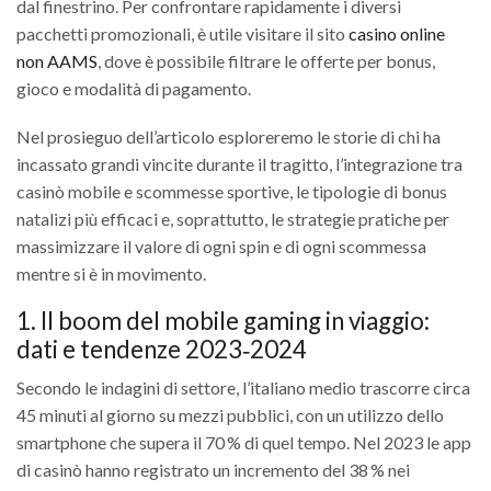
dal finestrino. Per confrontare rapidamente i diversi
pacchetti promozionali, è utile visitare il sito
casino online
non AAMS
, dove è possibile filtrare le offerte per bonus,
gioco e modalità di pagamento.
Nel prosieguo dell’articolo esploreremo le storie di chi ha
incassato grandi vincite durante il tragitto, l’integrazione tra
casinò mobile e scommesse sportive, le tipologie di bonus
natalizi più efficaci e, soprattutto, le strategie pratiche per
massimizzare il valore di ogni spin e di ogni scommessa
mentre si è in movimento.
1. Il boom del mobile gaming in viaggio:
dati e tendenze 2023‑2024
Secondo le indagini di settore, l’italiano medio trascorre circa
45 minuti al giorno su mezzi pubblici, con un utilizzo dello
smartphone che supera il 70 % di quel tempo. Nel 2023 le app
di casinò hanno registrato un incremento del 38 % nei