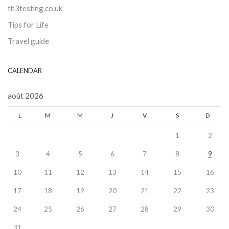
th3testing.co.uk
Tips for Life
Travel guide
CALENDAR
août 2026
L
M
M
J
V
S
D
1
2
3
4
5
6
7
8
9
10
11
12
13
14
15
16
17
18
19
20
21
22
23
24
25
26
27
28
29
30
31