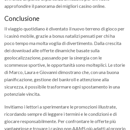
approfondire il panorama dei migliori casino online.
Conclusione
Il viaggio quotidiano è diventato il nuovo terreno di gioco per
i casinò mobile, grazie a bonus natalizi pensati per chi ha
poco tempo ma molta voglia di divertimento. Dalla crescita
dei download alle offerte dinamiche basate sulla
geolocalizzazione, passando per la sinergia con le
scommesse sportive, le opportunità sono molteplici. Le storie
di Marco, Laura e Giovanni dimostrano che, con una buona
pianificazione, gestione del bankroll e attenzione alla
sicurezza, è possibile trasformare ogni spostamento in una
potenziale vincita.
Invitiamo i lettori a sperimentare le promozioni illustrate,
ricordando sempre di leggere i termini e le condizioni e di
giocare responsabilmente. Per confrontare le offerte più
vantaggiose e trovare i casino non AAMS più adatti al proprio