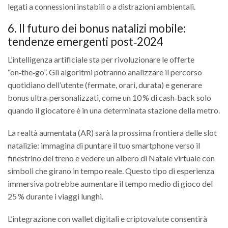
legati a connessioni instabili o a distrazioni ambientali.
6. Il futuro dei bonus natalizi mobile:
tendenze emergenti post‑2024
L’intelligenza artificiale sta per rivoluzionare le offerte
“on‑the‑go”. Gli algoritmi potranno analizzare il percorso
quotidiano dell’utente (fermate, orari, durata) e generare
bonus ultra‑personalizzati, come un 10 % di cash‑back solo
quando il giocatore è in una determinata stazione della metro.
La realtà aumentata (AR) sarà la prossima frontiera delle slot
natalizie: immagina di puntare il tuo smartphone verso il
finestrino del treno e vedere un albero di Natale virtuale con
simboli che girano in tempo reale. Questo tipo di esperienza
immersiva potrebbe aumentare il tempo medio di gioco del
25 % durante i viaggi lunghi.
L’integrazione con wallet digitali e criptovalute consentirà