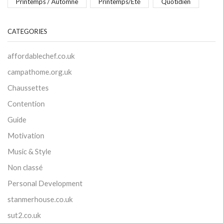
Printemps / Automne
Printemps/Été
Quotidien
CATEGORIES
affordablechef.co.uk
campathome.org.uk
Chaussettes
Contention
Guide
Motivation
Music & Style
Non classé
Personal Development
stanmerhouse.co.uk
sut2.co.uk