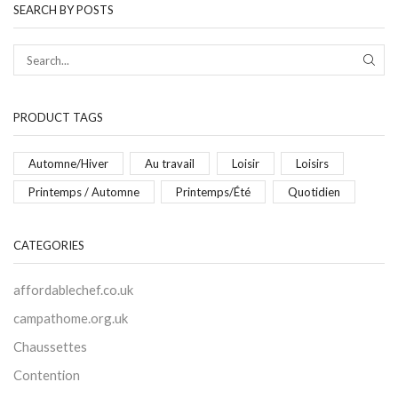
SEARCH BY POSTS
PRODUCT TAGS
Automne/Hiver
Au travail
Loisir
Loisirs
Printemps / Automne
Printemps/Été
Quotidien
CATEGORIES
affordablechef.co.uk
campathome.org.uk
Chaussettes
Contention