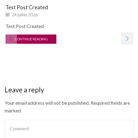
Test Post Created
24 juillet 2026
Test Post Created
CONTINUE READING
Leave a reply
Your email address will not be published. Required fields are
marked