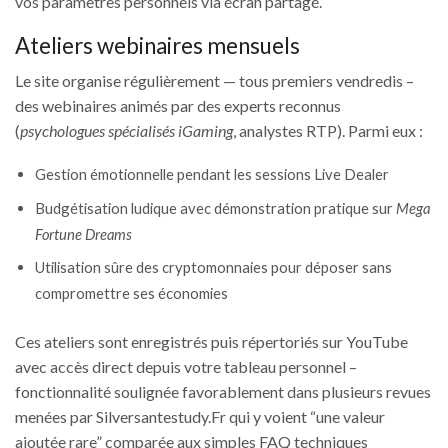
vos paramètres personnels via écran partagé.
Ateliers webinaires mensuels
Le site organise régulièrement — tous premiers vendredis –
des webinaires animés par des experts reconnus
(
psychologues spécialisés iGaming
, analystes RTP). Parmi eux :
Gestion émotionnelle pendant les sessions Live Dealer
Budgétisation ludique avec démonstration pratique sur
Mega
Fortune Dreams
Utilisation sûre des cryptomonnaies pour déposer sans
compromettre ses économies
Ces ateliers sont enregistrés puis répertoriés sur YouTube
avec accès direct depuis votre tableau personnel –
fonctionnalité soulignée favorablement dans plusieurs revues
menées par Silversantestudy.Fr qui y voient “une valeur
ajoutée rare” comparée aux simples FAQ techniques