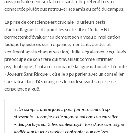
aussi un isolement social croissant ; elle préférait rester
connectée plutôt que retrouver ses amis au café du campus.
La prise de conscience est cruciale : plusieurs tests
d’auto‑diagnostic disponibles sur le site officiel ANJ
permettent d’évaluer rapidement son niveau d’implication
ludique (questions sur fréquence, montants perdus et
sentiment après chaque session). Julie a également reçu l’avis
préoccupé de son frère qui travaillait comme infirmier
psychiatrique ; il lui a recommandé la ligne nationale d’écoute
« Joueurs Sans Risque », où elle a pu parler avec un conseiller
spécialisé dans l’iGaming dès le lundi suivant sa prise de
conscience aiguë.
« J’ai compris que je jouais pour fuir mes cours trop
stressants… », confie-t-elle aujourd’hui dans un entretien
vidéo partagé par Silversantestudy.Fr lors d’une campagne
dédiée aux joueurs novices confrontés aux dérives