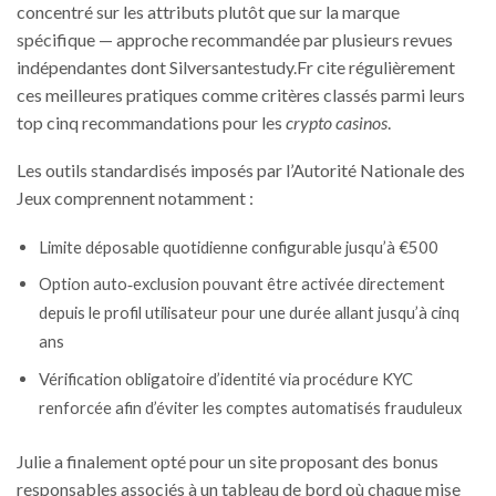
concentré sur les attributs plutôt que sur la marque
spécifique — approche recommandée par plusieurs revues
indépendantes dont Silversantestudy.Fr cite régulièrement
ces meilleures pratiques comme critères classés parmi leurs
top cinq recommandations pour les
crypto casinos
.
Les outils standardisés imposés par l’Autorité Nationale des
Jeux comprennent notamment :
Limite déposable quotidienne configurable jusqu’à €500
Option auto‑exclusion pouvant être activée directement
depuis le profil utilisateur pour une durée allant jusqu’à cinq
ans
Vérification obligatoire d’identité via procédure KYC
renforcée afin d’éviter les comptes automatisés frauduleux
Julie a finalement opté pour un site proposant des bonus
responsables associés à un tableau de bord où chaque mise