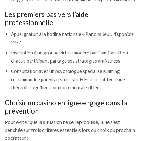
Les premiers pas vers l’aide
professionnelle
Appel gratuit à la hotline nationale « Parlons Jeu » disponible
24/7
Inscription à un groupe virtuel modéré par GamCare® où
chaque participant partage ses stratégies anti‑stress
Consultation avec un psychologue spécialisé iGaming
recommandée par Silversantestudy.Fr afin d’obtenir une
thérapie cognitivo‑comportementale ciblée
Choisir un casino en ligne engagé dans la
prévention
Pour éviter que la situation ne se reproduise, Julie s’est
penchée sur trois critères essentiels lors du choix du prochain
opérateur :