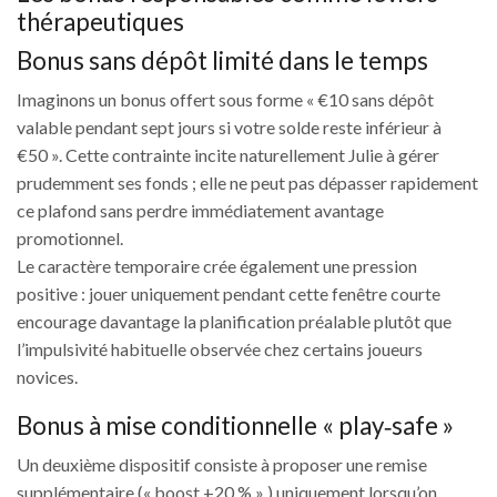
thérapeutiques
Bonus sans dépôt limité dans le temps
Imaginons un bonus offert sous forme « €10 sans dépôt
valable pendant sept jours si votre solde reste inférieur à
€50 ». Cette contrainte incite naturellement Julie à gérer
prudemment ses fonds ; elle ne peut pas dépasser rapidement
ce plafond sans perdre immédiatement avantage
promotionnel.
Le caractère temporaire crée également une pression
positive : jouer uniquement pendant cette fenêtre courte
encourage davantage la planification préalable plutôt que
l’impulsivité habituelle observée chez certains joueurs
novices.
Bonus à mise conditionnelle « play‑safe »
Un deuxième dispositif consiste à proposer une remise
supplémentaire (« boost +20 % » ) uniquement lorsqu’on