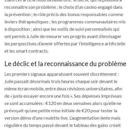
reconnaître son problème ; le choix d’un casino engagé dans
la prévention ; le rôle précis des bonus responsables comme
leviers thérapeutiques ; les programmes communautaires mis
à disposition ; ainsi que les outils de suivi personnalisés qui
ont permis à Julie de mesurer ses progrès avant d’envisager
les perspectives d’avenir offertes par l’intelligence artificielle
et les smart contracts.
Le déclic et la reconnaissance du problème
Les premiers signaux apparaissent souvent discrètement :
Julie passait désormais trois heures chaque soir devant le
même écran mobile, entre deux révisions universitaires, afin
de « juste essayer encore une fois ». Ses dépenses imprévues
se sont accumulées : €120 en deux semaines alors qu’elle ne
prévoyait qu’une petite mise initiale de €20 pour tester la
version démo d’une roulette live. L’augmentation lente mais
régulière du temps passé devant le tableau des gains créait