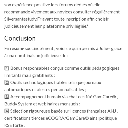
son expérience positive lors forums dédiés où elle
recommande vivement aux novices consulter régulièrement
Silversantestudy.Fr avant toute inscription afin choisir
judicieusement leur plateforme privilégiée.*
Conclusion
En résumė succinctément , voici ce qui a permis à Julie­– grâce
à una combinaison judicieuse ​de​ :
1️⃣ Bonus responsables conçus comme outils pédagogiques
limitants mais gratifiants ;
2️⃣ Outils technologiques fiables tels que journaux
automatiques et alertes personnalisables ;
3️⃣ Accompagnement humain via chat certifié GamCare® ,
Buddy System et webinaires mensuels ;
4️⃣ Sélection rigoureuse basée sur licences françaises ANJ ,
certifications tierces eCOGRA/GamCare® ainsi politique
RSE forte .