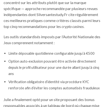
concentré sur les attributs plutôt que sur la marque
spécifique — approche recommandée par plusieurs revues
indépendantes dont Silversantestudy.Fr cite régulièrement
ces meilleures pratiques comme critères classés parmi leurs
top cinq recommandations pour les
crypto casinos
.
Les outils standardisés imposés par l’Autorité Nationale des
Jeux comprennent notamment :
Limite déposable quotidienne configurable jusqu’à €500
Option auto‑exclusion pouvant être activée directement
depuis le profil utilisateur pour une durée allant jusqu’à cinq
ans
Vérification obligatoire d’identité via procédure KYC
renforcée afin d’éviter les comptes automatisés frauduleux
Julie a finalement opté pour un site proposant des bonus
responsables associés à un tableau de bord où chaque mise