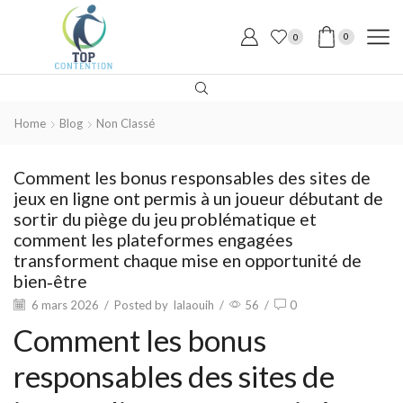
0
0
Home
Blog
Non Classé
Comment les bonus responsables des sites de
jeux en ligne ont permis à un joueur débutant de
sortir du piège du jeu problématique et
comment les plateformes engagées
transforment chaque mise en opportunité de
bien‑être
6 mars 2026
/
Posted by
lalaouih
/
56
/
0
Comment les bonus
responsables des sites de