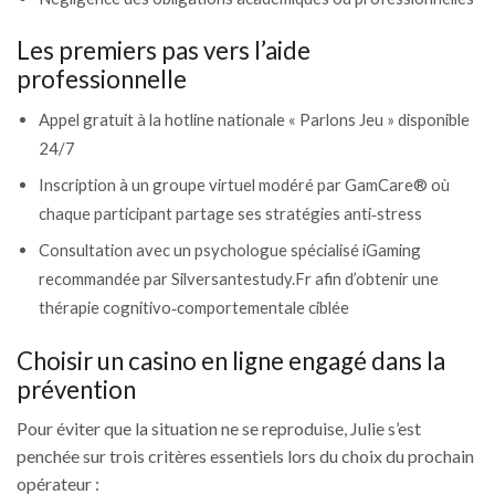
Les premiers pas vers l’aide
professionnelle
Appel gratuit à la hotline nationale « Parlons Jeu » disponible
24/7
Inscription à un groupe virtuel modéré par GamCare® où
chaque participant partage ses stratégies anti‑stress
Consultation avec un psychologue spécialisé iGaming
recommandée par Silversantestudy.Fr afin d’obtenir une
thérapie cognitivo‑comportementale ciblée
Choisir un casino en ligne engagé dans la
prévention
Pour éviter que la situation ne se reproduise, Julie s’est
penchée sur trois critères essentiels lors du choix du prochain
opérateur :