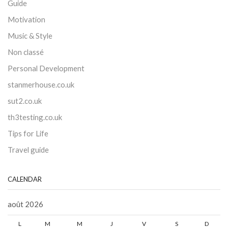
Guide
Motivation
Music & Style
Non classé
Personal Development
stanmerhouse.co.uk
sut2.co.uk
th3testing.co.uk
Tips for Life
Travel guide
CALENDAR
août 2026
L
M
M
J
V
S
D