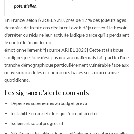
potentielles.
En France, selon l’ARJEL/ANJ, près de 12 % des joueurs âgés
de moins de trente ans déclarent avoir déjà ressenti le besoin
d’arrêter ou réduire leur activité ludique parce qu’ils perdaient
le contrôle financier ou
émotionnellement.^[source ARJEL 2023] Cette statistique
souligne que Julie n’est pas une anomalie mais fait partie d’une
tranche démographique particulièrement vulnérable face aux
nouveaux modèles économiques basés sur la micro‑mise
quotidienne.
Les signaux d’alerte courants
Dépenses supérieures au budget prévu
Irritabilité ou anxiété lorsque l’on doit arrêter
Isolement social progressif
Négligence des obligations académiques ou professionnelles