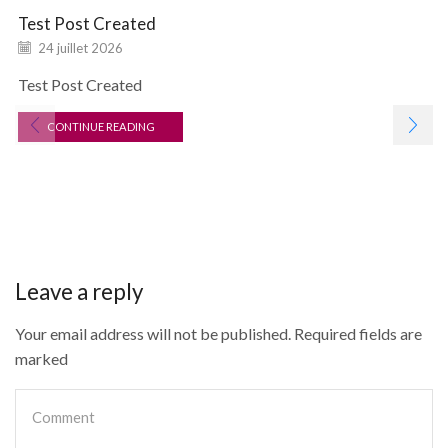
Test Post Created
24 juillet 2026
Test Post Created
CONTINUE READING
Leave a reply
Your email address will not be published. Required fields are
marked