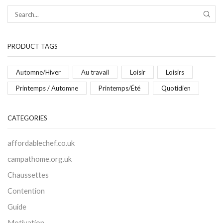
PRODUCT TAGS
Automne/Hiver
Au travail
Loisir
Loisirs
Printemps / Automne
Printemps/Été
Quotidien
CATEGORIES
affordablechef.co.uk
campathome.org.uk
Chaussettes
Contention
Guide
Motivation