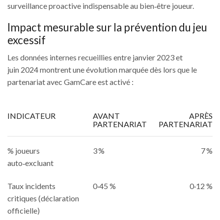
surveillance proactive indispensable au bien‑être joueur.​
Impact mesurable sur la prévention du jeu
excessif
Les données internes recueillies entre janvier 2023 et
juin 2024 montrent une évolution marquée dès lors que le
partenariat avec GamCare est activé :
INDICATEUR
AVANT
APRÈS
PARTENARIAT
PARTENARIAT
% joueurs
3 %
7 %
auto‑excluant
Taux incidents
0·45 %
0·12 %
critiques (déclaration
officielle)