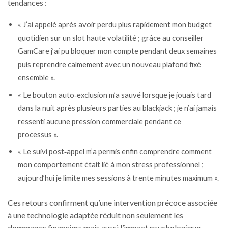
tendances :
« J’ai appelé après avoir perdu plus rapidement mon budget
quotidien sur un slot haute volatilité ; grâce au conseiller
GamCare j’ai pu bloquer mon compte pendant deux semaines
puis reprendre calmement avec un nouveau plafond fixé
ensemble ».
« Le bouton auto‑exclusion m’a sauvé lorsque je jouais tard
dans la nuit après plusieurs parties au blackjack ; je n’ai jamais
ressenti aucune pression commerciale pendant ce
processus ».
« Le suivi post‑appel m’a permis enfin comprendre comment
mon comportement était lié à mon stress professionnel ;
aujourd’hui je limite mes sessions à trente minutes maximum »​.
Ces retours confirment qu’une intervention précoce associée
à une technologie adaptée réduit non seulement les
dommages financiers mais aussi l’impact psychologique