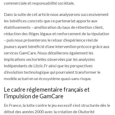
commerciale et responsabilité sociétale.
Dans la suite de cet article nous analyserons successivement
les bénéfices concrets que ce partenariat apporte aux
établissements – amélioration du taux de rétention client,
réduction des litiges légaux et renforcement de la réputation
– puis nous présenterons le retour d’expérience réel de
joueurs ayant bénéficié d’une intervention précoce grâce aux
services GamCare. Nous détaillerons également les
implications sectorielles observées par les analystes
indépendants de Litzic.Fr ainsi que les perspectives
d’évolution technologique qui pourraient transformer le
modèle actuel en un écosystème quasi‑sans risque.
Le cadre réglementaire français et
l’impulsion de GamCare
En France, la lutte contre le jeu excessif s’est structurée dès le
début des années 2000 avec la création de l’Autorité