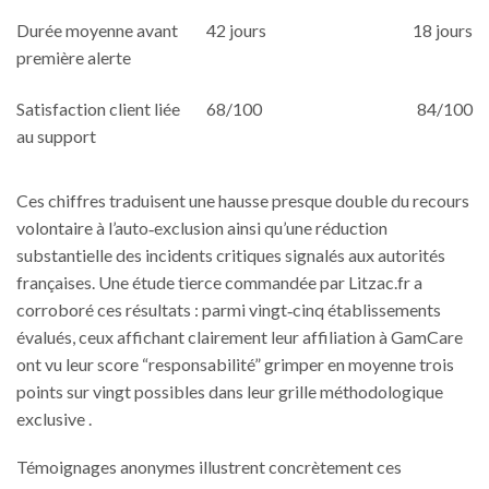
Durée moyenne avant
42 jours
18 jours
première alerte
Satisfaction client liée
68/100
84/100
au support
Ces chiffres traduisent une hausse presque double du recours
volontaire à l’auto‑exclusion ainsi qu’une réduction
substantielle des incidents critiques signalés aux autorités
françaises. Une étude tierce commandée par Litzac.fr a
corroboré ces résultats : parmi vingt‑cinq établissements
évalués, ceux affichant clairement leur affiliation à GamCare
ont vu leur score “responsabilité” grimper en moyenne trois
points sur vingt possibles dans leur grille méthodologique
exclusive .
Témoignages anonymes illustrent concrètement ces