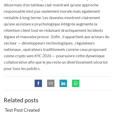
désormais d’un tableau clair montrant qu’une approche
responsable n’est pas seulement morale mais également
rentable à long terme. Les données montrent clairement
qu’une assistance psychologique intégrée augmente la
rétention client tout en réduisant drastiquement incidents
légaux et mauvaise presse . Enfin , il appartient aux acteurs du
secteur — développeurs technologiques , régulateurs
nationaux , opérateurs traditionnels comme ceux proposant
casino crypto sans KYC 2026
— poursuivre cette dynamique
collaborative afin que le jeu reste un divertissement sécurisé
pour tous les publics.​
Related posts
Test Post Created