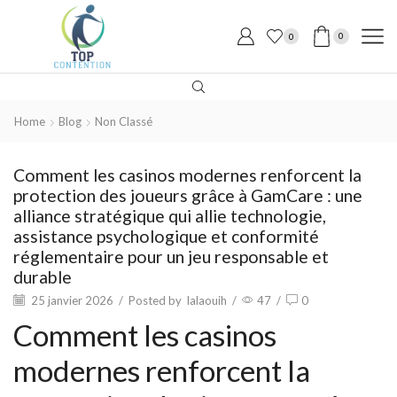
0
0
Home
Blog
Non Classé
Comment les casinos modernes renforcent la
protection des joueurs grâce à GamCare : une
alliance stratégique qui allie technologie,
assistance psychologique et conformité
réglementaire pour un jeu responsable et
durable
25 janvier 2026
/
Posted by
lalaouih
/
47
/
0
Comment les casinos
modernes renforcent la