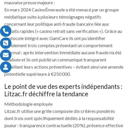
mauvaise presse majeure :
En mars 2024 CasinoÉmeraude a été menacé par un groupe
médiatique suite à plusieurs témoignages négatifs
concernant leur politique anti‑fraude bancaire liée aux
retraits rapides (« casino retrait sans verification »). Grâce au
protocole intégré avec GamCare ils ont pu identifier
rapidement trois comptes présentant un comportement
anormal ; après intervention immédiate aucune fraude n’a été
finalisée et ils ont publié un communiqué transparent
détaillant leurs actions préventives – évitant ainsi une amende
potentielle supérieure à €250 000.​
Le point de vue des experts indépendants :
Litzac.fr déchiffre la tendance
Méthodologie employée
Litzac.fr utilise une grille composée dix critères pondérés
dont trois sont spécifiquement dédiés à la responsabilité
joueur : transparence contractuelle (20 %), présence effective