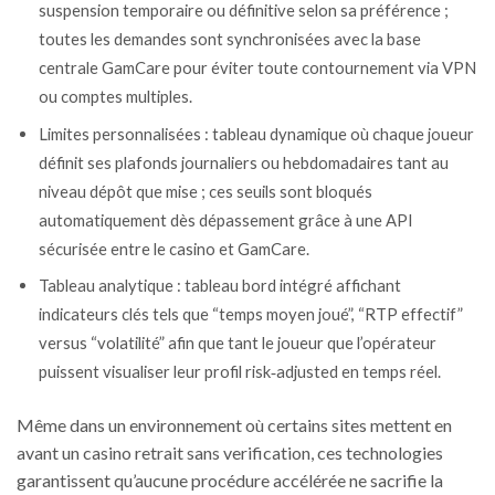
suspension temporaire ou définitive selon sa préférence ;
toutes les demandes sont synchronisées avec la base
centrale GamCare pour éviter toute contournement via VPN
ou comptes multiples.
Limites personnalisées : tableau dynamique où chaque joueur
définit ses plafonds journaliers ou hebdomadaires tant au
niveau dépôt que mise ; ces seuils sont bloqués
automatiquement dès dépassement grâce à une API
sécurisée entre le casino et GamCare.
Tableau analytique : tableau bord intégré affichant
indicateurs clés tels que “temps moyen joué”, “RTP effectif”
versus “volatilité” afin que tant le joueur que l’opérateur
puissent visualiser leur profil risk‑adjusted en temps réel.
Même dans un environnement où certains sites mettent en
avant un casino retrait sans verification, ces technologies
garantissent qu’aucune procédure accélérée ne sacrifie la