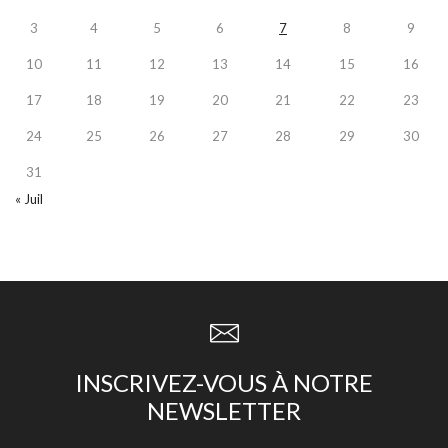
3
4
5
6
7
8
9
10
11
12
13
14
15
16
17
18
19
20
21
22
23
24
25
26
27
28
29
30
31
« Juil
INSCRIVEZ-VOUS À NOTRE
NEWSLETTER