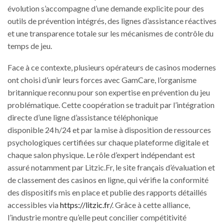
évolution s’accompagne d’une demande explicite pour des
outils de prévention intégrés, des lignes d’assistance réactives
et une transparence totale sur les mécanismes de contrôle du
temps de jeu.
Face à ce contexte, plusieurs opérateurs de casinos modernes
ont choisi d’unir leurs forces avec GamCare, l’organisme
britannique reconnu pour son expertise en prévention du jeu
problématique. Cette coopération se traduit par l’intégration
directe d’une ligne d’assistance téléphonique
disponible 24 h/24 et par la mise à disposition de ressources
psychologiques certifiées sur chaque plateforme digitale et
chaque salon physique. Le rôle d’expert indépendant est
assuré notamment par Litzic.Fr, le site français d’évaluation et
de classement des casinos en ligne, qui vérifie la conformité
des dispositifs mis en place et publie des rapports détaillés
accessibles via
https://litzic.fr/
. Grâce à cette alliance,
l’industrie montre qu’elle peut concilier compétitivité