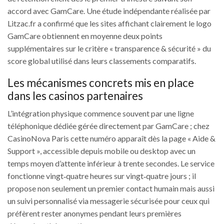
accord avec GamCare. Une étude indépendante réalisée par
Litzac.fr a confirmé que les sites affichant clairement le logo
GamCare obtiennent en moyenne deux points
supplémentaires sur le critère « transparence & sécurité » du
score global utilisé dans leurs classements comparatifs.
Les mécanismes concrets mis en place
dans les casinos partenaires
L’intégration physique commence souvent par une ligne
téléphonique dédiée gérée directement par GamCare ; chez
CasinoNova Paris cette numéro apparaît dès la page « Aide &
Support », accessible depuis mobile ou desktop avec un
temps moyen d’attente inférieur à trente secondes. Le service
fonctionne vingt‑quatre heures sur vingt‑quatre jours ; il
propose non seulement un premier contact humain mais aussi
un suivi personnalisé via messagerie sécurisée pour ceux qui
préfèrent rester anonymes pendant leurs premières