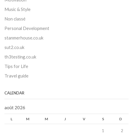
Music & Style
Non classé
Personal Development
stanmerhouse.co.uk
sut2.co.uk
th3testing.co.uk
Tips for Life
Travel guide
CALENDAR
août 2026
L
M
M
J
V
S
D
1
2