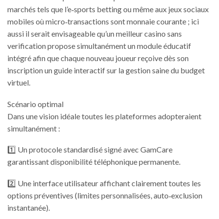
marchés tels que l’e‑sports betting ou même aux jeux sociaux
mobiles où micro‑transactions sont monnaie courante ; ici
aussi il serait envisageable qu’un meilleur casino sans
verification propose simultanément un module éducatif
intégré afin que chaque nouveau joueur reçoive dès son
inscription un guide interactif sur la gestion saine du budget
virtuel.​
Scénario optimal
Dans une vision idéale toutes les plateformes adopteraient
simultanément :
1️⃣ Un protocole standardisé signé avec GamCare
garantissant disponibilité téléphonique permanente.
2️⃣ Une interface utilisateur affichant clairement toutes les
options préventives (limites personnalisées, auto‑exclusion
instantanée).