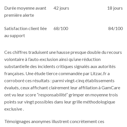
Durée moyenne avant
42 jours
18 jours
première alerte
Satisfaction client liée
68/100
84/100
au support
Ces chiffres traduisent une hausse presque double du recours
volontaire à l’auto‑exclusion ainsi qu’une réduction
substantielle des incidents critiques signalés aux autorités
françaises. Une étude tierce commandée par Litzac.fr a
corroboré ces résultats : parmi vingt‑cinq établissements
évalués, ceux affichant clairement leur affiliation à GamCare
ont vu leur score “responsabilité” grimper en moyenne trois
points sur vingt possibles dans leur grille méthodologique
exclusive .
Témoignages anonymes illustrent concrètement ces