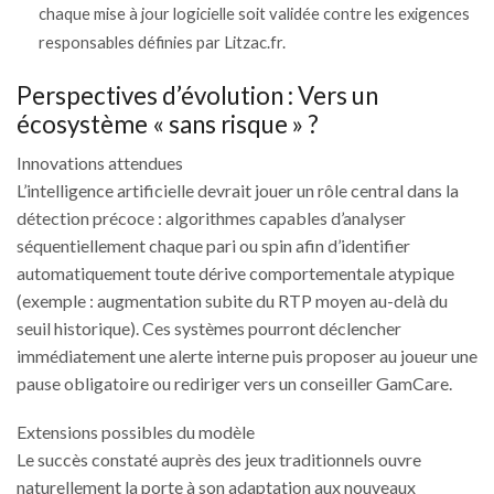
chaque mise à jour logicielle soit validée contre les exigences
responsables définies par Litzac.fr.​
Perspectives d’évolution : Vers un
écosystème « sans risque » ?
Innovations attendues
L’intelligence artificielle devrait jouer un rôle central dans la
détection précoce : algorithmes capables d’analyser
séquentiellement chaque pari ou spin afin d’identifier
automatiquement toute dérive comportementale atypique
(exemple : augmentation subite du RTP moyen au-delà du
seuil historique). Ces systèmes pourront déclencher
immédiatement une alerte interne puis proposer au joueur une
pause obligatoire ou rediriger vers un conseiller GamCare.​
Extensions possibles du modèle
Le succès constaté auprès des jeux traditionnels ouvre
naturellement la porte à son adaptation aux nouveaux