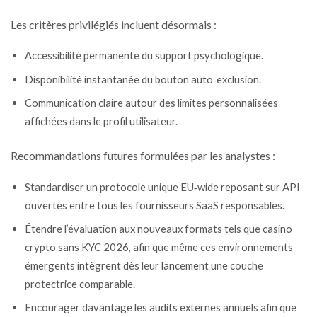
Les critères privilégiés incluent désormais :
Accessibilité permanente du support psychologique.
Disponibilité instantanée du bouton auto‑exclusion.
Communication claire autour des limites personnalisées
affichées dans le profil utilisateur.
Recommandations futures formulées par les analystes :
Standardiser un protocole unique EU‑wide reposant sur API
ouvertes entre tous les fournisseurs SaaS responsables.
Étendre l’évaluation aux nouveaux formats tels que casino
crypto sans KYC 2026, afin que même ces environnements
émergents intègrent dès leur lancement une couche
protectrice comparable.
Encourager davantage les audits externes annuels afin que