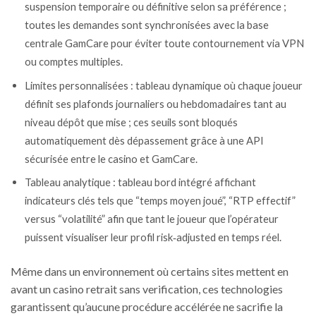
suspension temporaire ou définitive selon sa préférence ;
toutes les demandes sont synchronisées avec la base
centrale GamCare pour éviter toute contournement via VPN
ou comptes multiples.
Limites personnalisées : tableau dynamique où chaque joueur
définit ses plafonds journaliers ou hebdomadaires tant au
niveau dépôt que mise ; ces seuils sont bloqués
automatiquement dès dépassement grâce à une API
sécurisée entre le casino et GamCare.
Tableau analytique : tableau bord intégré affichant
indicateurs clés tels que “temps moyen joué”, “RTP effectif”
versus “volatilité” afin que tant le joueur que l’opérateur
puissent visualiser leur profil risk‑adjusted en temps réel.
Même dans un environnement où certains sites mettent en
avant un casino retrait sans verification, ces technologies
garantissent qu’aucune procédure accélérée ne sacrifie la