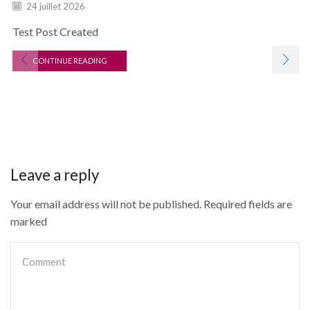
24 juillet 2026
Test Post Created
CONTINUE READING
Leave a reply
Your email address will not be published. Required fields are
marked