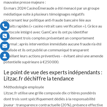
mauvaise presse majeure :
En mars 2024 CasinoÉmeraude a été menacé par un groupe
médiatique suite à plusieurs témoignages négatifs
concernant leur politique anti‑fraude bancaire liée aux
retraits rapides (« casino retrait sans verification »). Grâce au
protocole intégré avec GamCare ils ont pu identifier
rapidement trois comptes présentant un comportement
anormal ; après intervention immédiate aucune fraude n’a été
finalisée et ils ont publié un communiqué transparent
détaillant leurs actions préventives – évitant ainsi une amende
potentielle supérieure à €250 000.​
Le point de vue des experts indépendants :
Litzac.fr déchiffre la tendance
Méthodologie employée
Litzac.fr utilise une grille composée dix critères pondérés
dont trois sont spécifiquement dédiés à la responsabilité
joueur : transparence contractuelle (20 %), présence effective