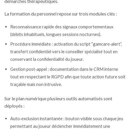
démarches thérapeutiques.
La formation du personnel repose sur trois modules clés :
Reconnaissance rapide des signaux comportementaux
(débits inhabituels, longues sessions nocturnes).
Procédure immédiate : activation du script “gamcare‑alert”,
transfert confidentiel vers le conseiller spécialisé tout en
conservant la confidentialité du joueur.
Gestion post‑appel : documentation dans le CRM interne
tout en respectant le RGPD afin que toute action future soit
traçable mais non intrusive.
Sur le plan numérique plusieurs outils automatisés sont
déployés :
Auto‑exclusion instantanée : bouton visible sous chaque jeu
permettant au joueur déclencher immédiatement une