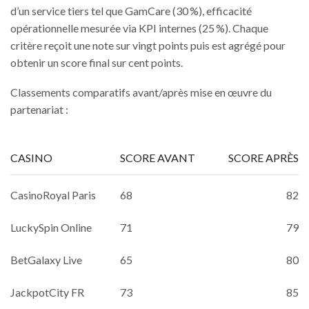
d’un service tiers tel que GamCare (30 %), efficacité
opérationnelle mesurée via KPI internes (25 %). Chaque
critère reçoit une note sur vingt points puis est agrégé pour
obtenir un score final sur cent points.​
Classements comparatifs avant/après mise en œuvre du
partenariat :
CASINO
SCORE AVANT
SCORE APRÈS
CasinoRoyal Paris
68
82
LuckySpin Online
71
79
BetGalaxy Live
65
80
JackpotCity FR
73
85