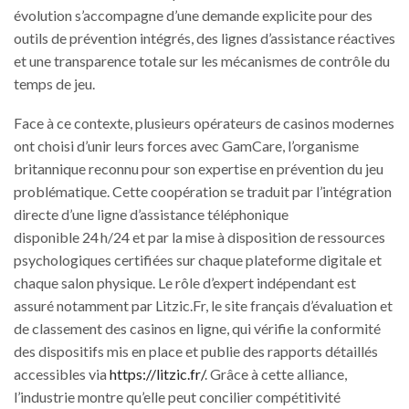
évolution s’accompagne d’une demande explicite pour des
outils de prévention intégrés, des lignes d’assistance réactives
et une transparence totale sur les mécanismes de contrôle du
temps de jeu.
Face à ce contexte, plusieurs opérateurs de casinos modernes
ont choisi d’unir leurs forces avec GamCare, l’organisme
britannique reconnu pour son expertise en prévention du jeu
problématique. Cette coopération se traduit par l’intégration
directe d’une ligne d’assistance téléphonique
disponible 24 h/24 et par la mise à disposition de ressources
psychologiques certifiées sur chaque plateforme digitale et
chaque salon physique. Le rôle d’expert indépendant est
assuré notamment par Litzic.Fr, le site français d’évaluation et
de classement des casinos en ligne, qui vérifie la conformité
des dispositifs mis en place et publie des rapports détaillés
accessibles via
https://litzic.fr/
. Grâce à cette alliance,
l’industrie montre qu’elle peut concilier compétitivité