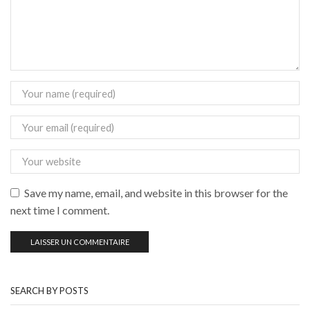
Save my name, email, and website in this browser for the
next time I comment.
SEARCH BY POSTS