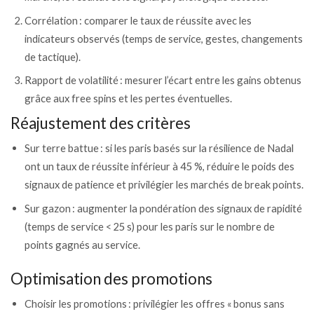
Corrélation : comparer le taux de réussite avec les
indicateurs observés (temps de service, gestes, changements
de tactique).
Rapport de volatilité : mesurer l’écart entre les gains obtenus
grâce aux free spins et les pertes éventuelles.
Réajustement des critères
Sur terre battue : si les paris basés sur la résilience de Nadal
ont un taux de réussite inférieur à 45 %, réduire le poids des
signaux de patience et privilégier les marchés de break points.
Sur gazon : augmenter la pondération des signaux de rapidité
(temps de service < 25 s) pour les paris sur le nombre de
points gagnés au service.
Optimisation des promotions
Choisir les promotions : privilégier les offres « bonus sans