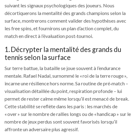
suivant les signaux psychologiques des joueurs. Nous
décortiquerons la mentalité des grands champions selon la
surface, montrerons comment valider des hypothèses avec
les free spins, et fournirons un plan d’action complet, du
match en direct à l’évaluation post‑tournoi.
1. Décrypter la mentalité des grands du
tennis selon la surface
Sur terre battue, la bataille se joue souvent à l’endurance
mentale. Rafael Nadal, surnommé le « roi de la terre rouge »,
incarne une résilience hors norme. Sa routine de pré‑match –
visualisation détaillée du point, respiration profonde – lui
permet de rester calme même lorsqu’il est menacé de break.
Cette stabilité se reflète dans les paris : les marchés de
« over » sur le nombre de rallies longs ou de « handicap » sur le
nombre de jeux perdus sont souvent favorisés lorsqu’il
affronte un adversaire plus agressif.