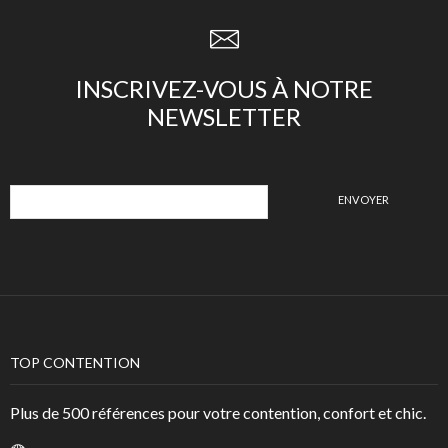
INSCRIVEZ-VOUS À NOTRE
NEWSLETTER
TOP CONTENTION
Plus de 500 références pour votre contention, confort et chic.