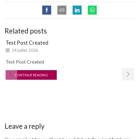
Related posts
Test Post Created
24 juillet 2026
Test Post Created
CONTINUE READING
Leave a reply