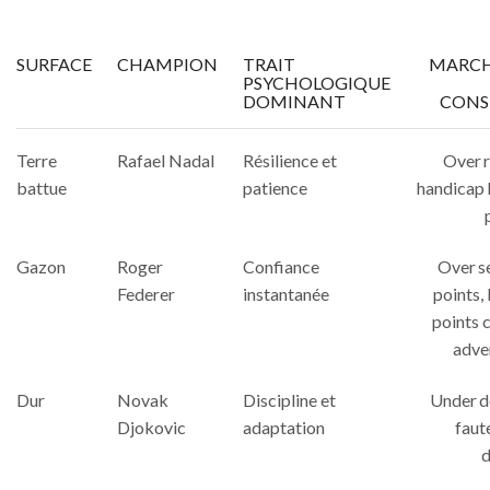
SURFACE
CHAMPION
TRAIT
MARCH
PSYCHOLOGIQUE
DOMINANT
CONS
Terre
Rafael Nadal
Résilience et
Over r
battue
patience
handicap
Gazon
Roger
Confiance
Over s
Federer
instantanée
points,
points 
adve
Dur
Novak
Discipline et
Under d
Djokovic
adaptation
faute
d