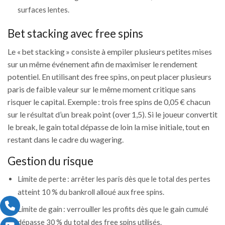
surfaces lentes.
Bet stacking avec free spins
Le « bet stacking » consiste à empiler plusieurs petites mises
sur un même événement afin de maximiser le rendement
potentiel. En utilisant des free spins, on peut placer plusieurs
paris de faible valeur sur le même moment critique sans
risquer le capital. Exemple : trois free spins de 0,05 € chacun
sur le résultat d’un break point (over 1,5). Si le joueur convertit
le break, le gain total dépasse de loin la mise initiale, tout en
restant dans le cadre du wagering.
Gestion du risque
Limite de perte : arrêter les paris dès que le total des pertes
atteint 10 % du bankroll alloué aux free spins.
Limite de gain : verrouiller les profits dès que le gain cumulé
dépasse 30 % du total des free spins utilisés.