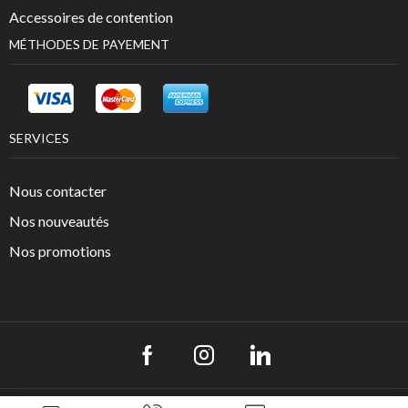
Accessoires de contention
MÉTHODES DE PAYEMENT
SERVICES
Nous contacter
Nos nouveautés
Nos promotions