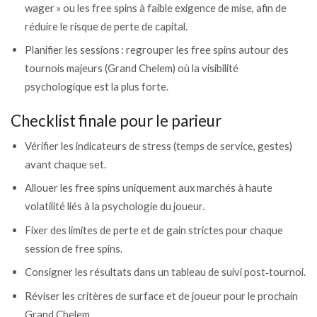
wager » ou les free spins à faible exigence de mise, afin de
réduire le risque de perte de capital.
Planifier les sessions : regrouper les free spins autour des
tournois majeurs (Grand Chelem) où la visibilité
psychologique est la plus forte.
Checklist finale pour le parieur
Vérifier les indicateurs de stress (temps de service, gestes)
avant chaque set.
Allouer les free spins uniquement aux marchés à haute
volatilité liés à la psychologie du joueur.
Fixer des limites de perte et de gain strictes pour chaque
session de free spins.
Consigner les résultats dans un tableau de suivi post‑tournoi.
Réviser les critères de surface et de joueur pour le prochain
Grand Chelem.