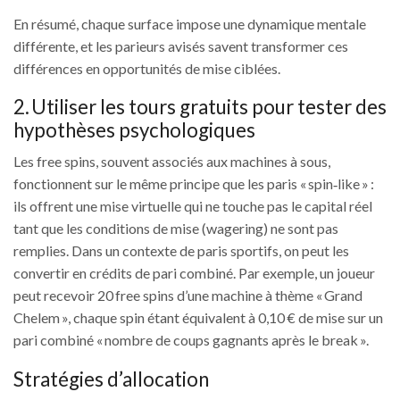
En résumé, chaque surface impose une dynamique mentale
différente, et les parieurs avisés savent transformer ces
différences en opportunités de mise ciblées.
2. Utiliser les tours gratuits pour tester des
hypothèses psychologiques
Les free spins, souvent associés aux machines à sous,
fonctionnent sur le même principe que les paris « spin‑like » :
ils offrent une mise virtuelle qui ne touche pas le capital réel
tant que les conditions de mise (wagering) ne sont pas
remplies. Dans un contexte de paris sportifs, on peut les
convertir en crédits de pari combiné. Par exemple, un joueur
peut recevoir 20 free spins d’une machine à thème « Grand
Chelem », chaque spin étant équivalent à 0,10 € de mise sur un
pari combiné « nombre de coups gagnants après le break ».
Stratégies d’allocation