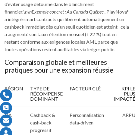
d’éviter usage détourné dans le blanchiment
financier.
\n\nExemple concret : Au Canada Québec ,
PlayNova*
a intégré smart contracts qui libèrent automatiquement un
cashback immédiat dès qu’un seuil quotidien est atteint ; cela
a augmenté son taux rétention mensuel (+22 %) tout en
restant conforme aux exigences locales AML parce que
toutes opérations restent auditables via ledger public.
Comparaison globale et meilleures
pratiques pour une expansion réussie
RÉGION
TYPE DE
FACTEUR CLÉ
KPI L
RÉCOMPENSE
PLU
DOMINANT
IMPACT
NA
Cashback &
Personnalisation
ARP
cash‑back
data‑driven
progressif