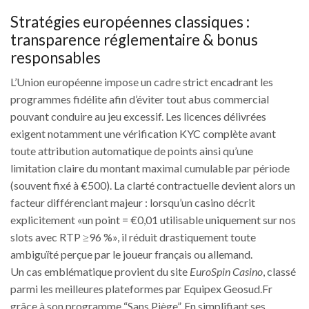
Stratégies européennes classiques :
transparence réglementaire & bonus
responsables
L’Union européenne impose un cadre strict encadrant les
programmes fidélite afin d’éviter tout abus commercial
pouvant conduire au jeu excessif. Les licences délivrées
exigent notamment une vérification KYC complète avant
toute attribution automatique de points ainsi qu’une
limitation claire du montant maximal cumulable par période
(souvent fixé à €500). La clarté contractuelle devient alors un
facteur différenciant majeur : lorsqu’un casino décrit
explicitement «​un point = €0,01 utilisable uniquement sur nos
slots avec RTP ≥96 %​», il réduit drastiquement toute
ambiguïté perçue par le joueur français ou allemand.
Un cas emblématique provient du site
EuroSpin Casino
, classé
parmi les meilleures plateformes par Equipex Geosud.Fr
grâce à son programme “Sans Piège”. En simplifiant ses