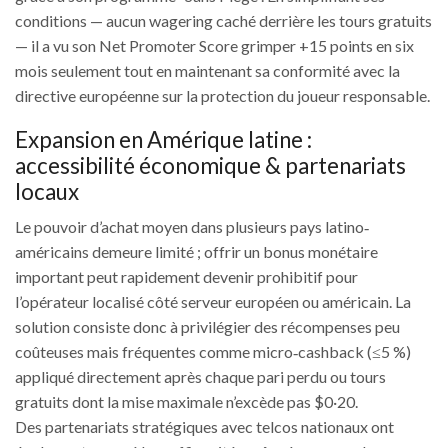
conditions — aucun wagering caché derrière les tours gratuits
— il a vu son Net Promoter Score grimper +15 points en six
mois seulement tout en maintenant sa conformité avec la
directive européenne sur la protection du joueur responsable.
Expansion en Amérique latine :
accessibilité économique & partenariats
locaux
Le pouvoir d’achat moyen dans plusieurs pays latino‐
américains demeure limité ; offrir un bonus monétaire
important peut rapidement devenir prohibitif pour
l’opérateur localisé côté serveur européen ou américain. La
solution consiste donc à privilégier des récompenses peu
coûteuses mais fréquentes comme micro‑cashback (≤5 %)
appliqué directement après chaque pari perdu ou tours
gratuits dont la mise maximale n’excède pas $0·20.
Des partenariats stratégiques avec telcos nationaux ont