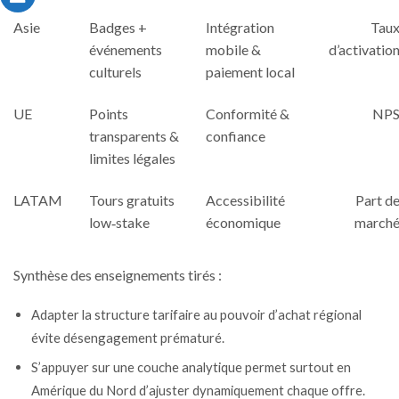
Asie
Badges +
Intégration
Tau
événements
mobile &
d’activatio
culturels
paiement local
UE
Points
Conformité &
NP
transparents &
confiance
limites légales
LATAM
Tours gratuits
Accessibilité
Part d
low‑stake
économique
march
Synthèse des enseignements tirés :
Adapter la structure tarifaire au pouvoir d’achat régional
évite désengagement prématuré.
S’appuyer sur une couche analytique permet surtout en
Amérique du Nord d’ajuster dynamiquement chaque offre.