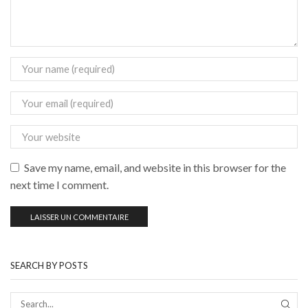
Save my name, email, and website in this browser for the
next time I comment.
SEARCH BY POSTS