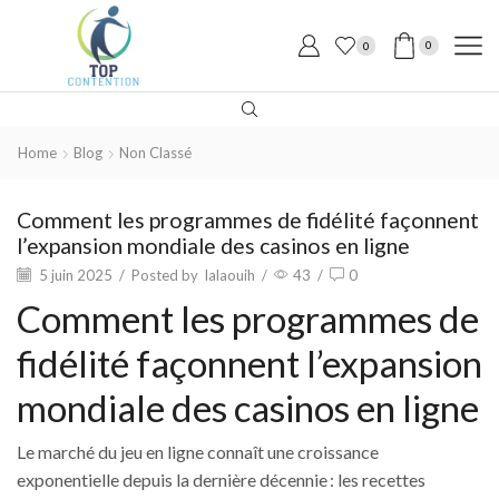
0
0
Home
Blog
Non Classé
Comment les programmes de fidélité façonnent
l’expansion mondiale des casinos en ligne
5 juin 2025
/
Posted by
lalaouih
/
43
/
0
Comment les programmes de
fidélité façonnent l’expansion
mondiale des casinos en ligne
Le marché du jeu en ligne connaît une croissance
exponentielle depuis la dernière décennie : les recettes