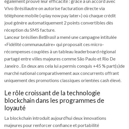
également prouvé leur efficacité : grâce à un accord avec
Vivo Brésiliautre on autorise facturation directe via
téléphone mobile («​play now pay later​») où chaque crédit
joué génère automatiquement 2 points convertibles dès
réception du SMS facture.
Lanceur brésilien
BetBrasil
a mené une campagne intitulée
«Fidélité communautaire» qui proposait ces micro-
récompenses couplées à un tableau leaderboard régional
partagé entre villes majeures comme São Paulo et Rio De
Janeiro . En deux ans cela lui a permis conquis +45 % part(s)de
marché national comparativement aux concurrents offrant
uniquement des promotions classiques orientées cash élevé.
Le rôle croissant de la technologie
blockchain dans les programmes de
loyauté
La blockchain introduit aujourd’hui deux innovations
majeures pour renforcer confiance et portabilité