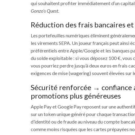
qui souhaitent profiter immédiatement d’un capita
Gonzo’s Quest
.
Réduction des frais bancaires et
Les portefeuilles numériques éliminent généralemen
les virements SEPA. Un joueur français peut ainsi é
préférentiels entre Apple/Google et les banques p
du solde exploitable : si vous déposez 100 €, vous 
vous pourriez perdre jusqu’à deux euros en frais cac
exigences de mise (wagering) souvent élevées sur l
Sécurité renforcée → confiance 
promotions plus généreuses
Apple Pay et Google Pay reposent sur une authentif
sur un token unique généré pour chaque transactio
d’identité ou de fraude au niveau du compte bancai
comme moins risquées que les cartes prépayées non 