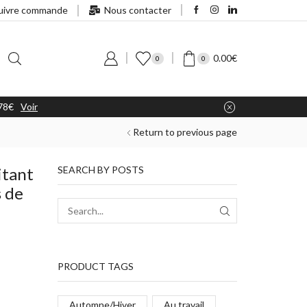
uivre commande
Nous contacter
0.00
€
0
0
.78€
Voir
Return to previous page
itant
SEARCH BY POSTS
s de
PRODUCT TAGS
Automne/Hiver
Au travail