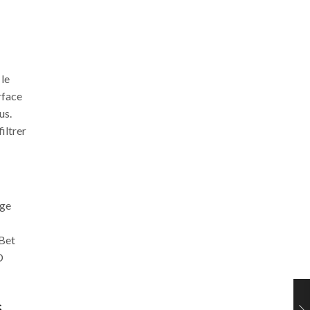
 le
rface
us.
iltrer
age
yBet
D
s