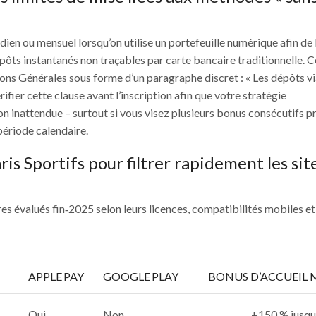
en ou mensuel lorsqu’on utilise un portefeuille numérique afin de 
épôts instantanés non traçables par carte bancaire traditionnelle. C
ons Générales sous forme d’un paragraphe discret : « Les dépôts v
rifier cette clause avant l’inscription afin que votre stratégie
ion inattendue – surtout si vous visez plusieurs bonus consécutifs p
période calendaire.
is Sportifs pour filtrer rapidement les sit
es évalués fin‑2025 selon leurs licences, compatibilités mobiles et
APPLE PAY
GOOGLE PLAY
BONUS D’ACCUEIL 
Oui
Non
+150 % jusqu