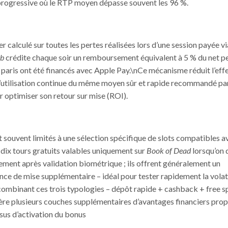
 progressive où le RTP moyen dépasse souvent les 96 %.
calculé sur toutes les pertes réalisées lors d’une session payée vi
ub
crédite chaque soir un remboursement équivalent à 5 % du net p
 paris ont été financés avec Apple Pay.\nCe mécanisme réduit l’eff
 l’utilisation continue du même moyen sûr et rapide recommandé p
 optimiser son retour sur mise (ROI).
nt souvent limités à une sélection spécifique de slots compatibles a
dix tours gratuits valables uniquement sur
Book of Dead
lorsqu’on
ment après validation biométrique ; ils offrent généralement un
ence de mise supplémentaire – idéal pour tester rapidement la volati
 combinant ces trois typologies – dépôt rapide + cashback + free s
ère plusieurs couches supplémentaires d’avantages financiers prop
sus d’activation du bonus