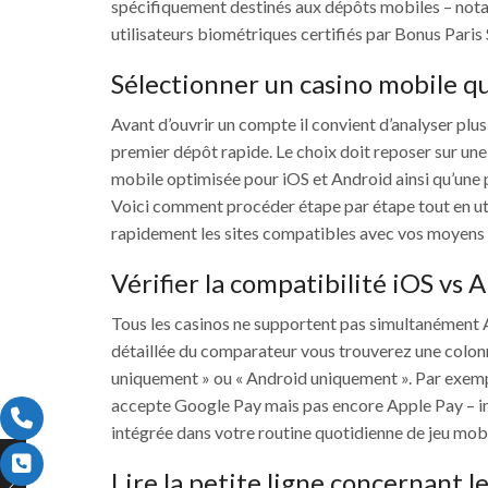
spécifiquement destinés aux dépôts mobiles – nota
utilisateurs biométriques certifiés par Bonus Paris 
Sélectionner un casino mobile q
Avant d’ouvrir un compte il convient d’analyser plusi
premier dépôt rapide. Le choix doit reposer sur une
mobile optimisée pour iOS et Android ainsi qu’une p
Voici comment procéder étape par étape tout en uti
rapidement les sites compatibles avec vos moyens 
Vérifier la compatibilité iOS vs 
Tous les casinos ne supportent pas simultanément A
détaillée du comparateur vous trouverez une colonn
uniquement » ou « Android uniquement ». Par exe
accepte Google Pay mais pas encore Apple Pay – in
intégrée dans votre routine quotidienne de jeu mobi
Lire la petite ligne concernant l