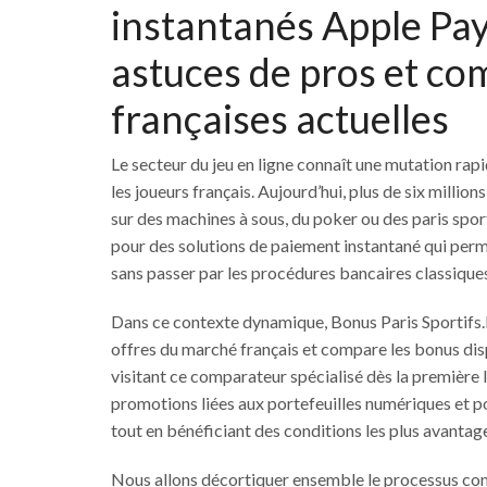
instantanés Apple Pay
astuces de pros et com
françaises actuelles
Le secteur du jeu en ligne connaît une mutation rap
les joueurs français. Aujourd’hui, plus de six milli
sur des machines à sous, du poker ou des paris spo
pour des solutions de paiement instantané qui perm
sans passer par les procédures bancaires classique
Dans ce contexte dynamique, Bonus Paris Sportifs.I
offres du marché français et compare les bonus di
visitant ce comparateur spécialisé dès la première 
promotions liées aux portefeuilles numériques et po
tout en bénéficiant des conditions les plus avantag
Nous allons décortiquer ensemble le processus com