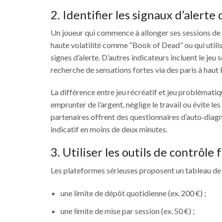
2. Identifier les signaux d’alert
Un joueur qui commence à allonger ses sessions de 
haute volatilité comme “Book of Dead” ou qui util
signes d’alerte. D’autres indicateurs incluent le jeu 
recherche de sensations fortes via des paris à haut 
La différence entre jeu récréatif et jeu problématiqu
emprunter de l’argent, néglige le travail ou évite l
partenaires offrent des questionnaires d’auto‑diagn
indicatif en moins de deux minutes.
3. Utiliser les outils de contrôle 
Les plateformes sérieuses proposent un tableau de b
une limite de dépôt quotidienne (ex. 200 €) ;
une limite de mise par session (ex. 50 €) ;