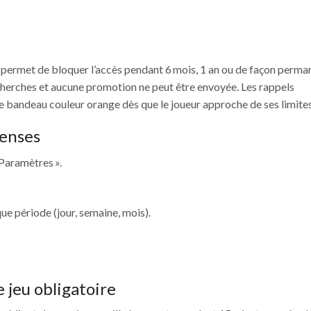
», permet de bloquer l’accès pendant 6 mois, 1 an ou de façon perma
cherches et aucune promotion ne peut être envoyée. Les rappels
de bandeau couleur orange dès que le joueur approche de ses limites
penses
Paramètres ».
e période (jour, semaine, mois).
 jeu obligatoire