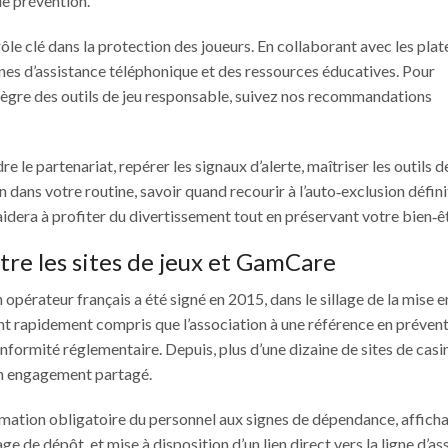
de prévention.
le clé dans la protection des joueurs. En collaborant avec les pla
lignes d’assistance téléphonique et des ressources éducatives. Pour
tègre des outils de jeu responsable, suivez nos recommandations
 le partenariat, repérer les signaux d’alerte, maîtriser les outils d
dans votre routine, savoir quand recourir à l’auto‑exclusion défini
aidera à profiter du divertissement tout en préservant votre bien‑ê
tre les sites de jeux et GamCare
opérateur français a été signé en 2015, dans le sillage de la mise e
ont rapidement compris que l’association à une référence en préven
conformité réglementaire. Depuis, plus d’une dizaine de sites de casi
un engagement partagé.
rmation obligatoire du personnel aux signes de dépendance, affich
de dépôt, et mise à disposition d’un lien direct vers la ligne d’as