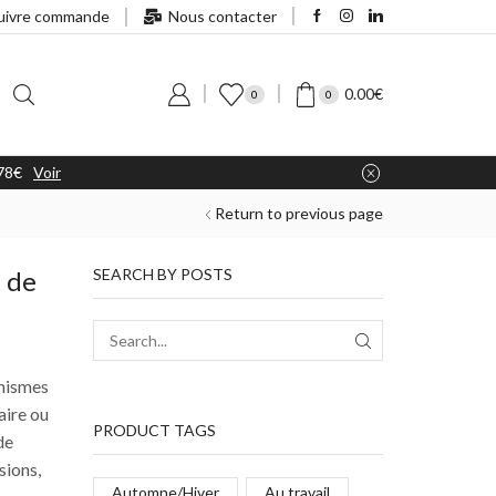
uivre commande
Nous contacter
0.00
€
0
0
.78€
Voir
Return to previous page
 de
SEARCH BY POSTS
phismes
aire ou
PRODUCT TAGS
de
sions,
Automne/Hiver
Au travail