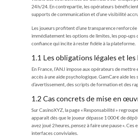
24 h/24. En contrepartie, les opérateurs bénéficient
supports de communication et d’une visibilité accru
Les joueurs profitent d’une transparence renforcée : 
immédiatement les options de limites, les pop‑ups d
confiance qui incite à rester fidèle à la plateforme.
1.1 Les obligations légales et le
En France, l’ANJ impose aux opérateurs de mettre en
accès à une aide psychologique. GamCare aide les 
d’avertissement, des scripts de formation et des r
1.2 Cas concrets de mise en œuvr
Sur CasinoXYZ, la page « Responsabilité » regroupe
apparaît dès que le joueur dépasse 1 000 € de dépô
avez joué 2 heures, pensez à faire une pause ». Ce
interfaces conviviales.