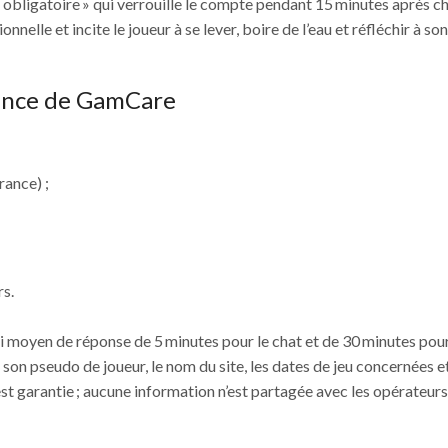
 obligatoire » qui verrouille le compte pendant 15 minutes après c
nnelle et incite le joueur à se lever, boire de l’eau et réfléchir à son
tance de GamCare
rance) ;
rs.
ai moyen de réponse de 5 minutes pour le chat et de 30 minutes pour
 : son pseudo de joueur, le nom du site, les dates de jeu concernées e
st garantie ; aucune information n’est partagée avec les opérateurs