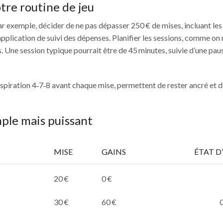
otre routine de jeu
ar exemple, décider de ne pas dépasser 250 € de mises, incluant les
application de suivi des dépenses. Planifier les sessions, comme on
s. Une session typique pourrait être de 45 minutes, suivie d’une pau
respiration 4‑7‑8 avant chaque mise, permettent de rester ancré et 
imple mais puissant
MISE
GAINS
ÉTAT D
20 €
0 €
30 €
60 €