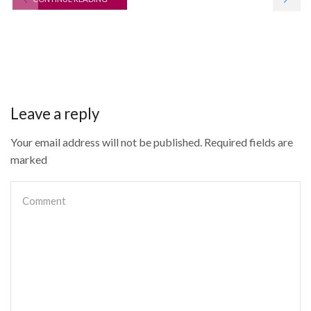
Leave a reply
Your email address will not be published. Required fields are
marked