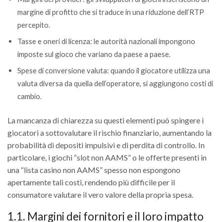
margine di profitto che si traduce in una riduzione dell’RTP
percepito.
Tasse e oneri di licenza: le autorità nazionali impongono
imposte sul gioco che variano da paese a paese.
Spese di conversione valuta: quando il giocatore utilizza una
valuta diversa da quella dell’operatore, si aggiungono costi di
cambio.
La mancanza di chiarezza su questi elementi può spingere i
giocatori a sottovalutare il rischio finanziario, aumentando la
probabilità di depositi impulsivi e di perdita di controllo. In
particolare, i giochi “slot non AAMS” o le offerte presenti in
una “lista casino non AAMS” spesso non espongono
apertamente tali costi, rendendo più difficile per il
consumatore valutare il vero valore della propria spesa.
1.1. Margini dei fornitori e il loro impatto