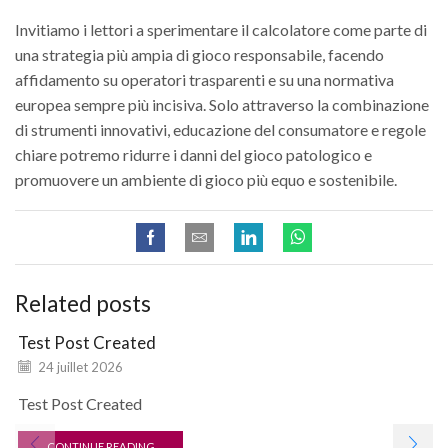
Invitiamo i lettori a sperimentare il calcolatore come parte di
una strategia più ampia di gioco responsabile, facendo
affidamento su operatori trasparenti e su una normativa
europea sempre più incisiva. Solo attraverso la combinazione
di strumenti innovativi, educazione del consumatore e regole
chiare potremo ridurre i danni del gioco patologico e
promuovere un ambiente di gioco più equo e sostenibile.
Related posts
Test Post Created
24 juillet 2026
Test Post Created
CONTINUE READING