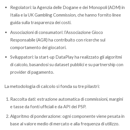
Regolatori: la Agenzia delle Dogane e dei Monopoli (ADM) in
Italia e la UK Gambling Commission, che hanno fornito linee
guida sulla trasparenza dei costi.
Associazioni di consumatori: l’Associazione Gioco
Responsabile (AGR) ha contribuito con ricerche sul
comportamento dei giocatori.
Sviluppatori: la start‑up DataPlay ha realizzato gli algoritmi
di calcolo, basandosi su dataset pubblici e su partnership con
provider di pagamento.
La metodologia di calcolo si fonda su tre pilastri:
Raccolta dati: estrazione automatica di commissioni, margini
e tasse da fonti ufficiali e da API dei PSP.
Algoritmo di ponderazione: ogni componente viene pesata in
base al valore medio di mercato e alla frequenza di utilizzo.