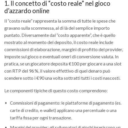
1. Il concetto di “costo reale” nel gioco
d’azzardo online
Il “costo reale” rappresenta la somma di tutte le spese che
gravano sulla scommessa, al di là del semplice importo
puntato. Diversamente dal “costo apparente”, che è quello
mostrato al momento del deposito, il costo reale include
commissioni di elaborazione, margini di profitto del provider,
imposte sul gioco e eventuali oneri di conversione valuta. In
pratica, se un giocatore deposita €100 per giocare a una slot
con RTP del 96 %, il valore effettivo di quel denaro può
scendere sotto i €90 una volta sottratti tutti i costi nascosti.
Le componenti tipiche di questo costo comprendono:
Commissioni di pagamento: le piattaforme di pagamento (es.
carte di credito, e‑wallet) applicano una percentuale o una
tariffa fissa per ogni transazione.
Margini del provider: gli sviluppatori di giochi inseriscono un