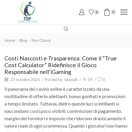
0
0
Home
Blog
Non Classé
Costi Nascosti e Trasparenza: Come il “True
Cost Calculator” Ridefinisce il Gioco
Responsabile nell’iGaming
23 octobre 2025
/
Posted by
lalaouih
/
19
/
0
Il panorama dei casinò online è caratterizzato da una
moltitudine di offerte allettanti, bonus gonfiati e promozioni
a tempo limitato. Tuttavia, dietro queste luci scintillanti si
nascondono costi poco visibili: commissioni di pagamento,
margini dei fornitori e imposte che riducono drasticamente il
valore reale di ogni scommessa. Quando i giocatori non hanno