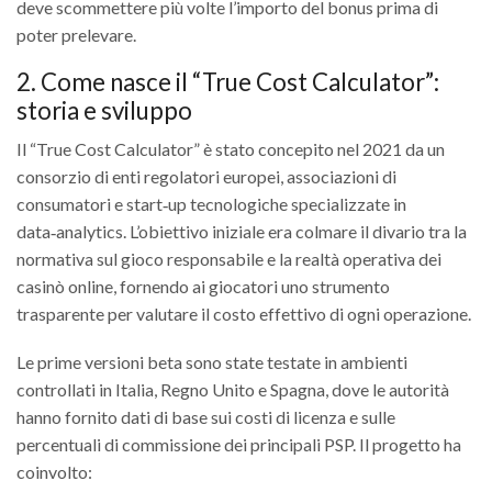
deve scommettere più volte l’importo del bonus prima di
poter prelevare.
2. Come nasce il “True Cost Calculator”:
storia e sviluppo
Il “True Cost Calculator” è stato concepito nel 2021 da un
consorzio di enti regolatori europei, associazioni di
consumatori e start‑up tecnologiche specializzate in
data‑analytics. L’obiettivo iniziale era colmare il divario tra la
normativa sul gioco responsabile e la realtà operativa dei
casinò online, fornendo ai giocatori uno strumento
trasparente per valutare il costo effettivo di ogni operazione.
Le prime versioni beta sono state testate in ambienti
controllati in Italia, Regno Unito e Spagna, dove le autorità
hanno fornito dati di base sui costi di licenza e sulle
percentuali di commissione dei principali PSP. Il progetto ha
coinvolto: