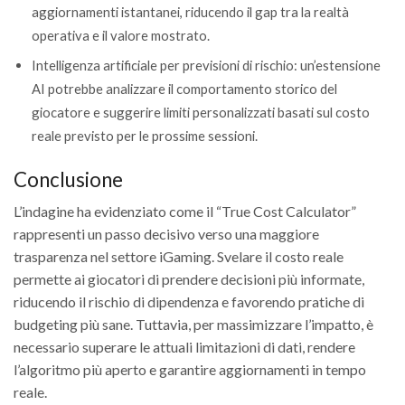
aggiornamenti istantanei, riducendo il gap tra la realtà
operativa e il valore mostrato.
Intelligenza artificiale per previsioni di rischio: un’estensione
AI potrebbe analizzare il comportamento storico del
giocatore e suggerire limiti personalizzati basati sul costo
reale previsto per le prossime sessioni.
Conclusione
L’indagine ha evidenziato come il “True Cost Calculator”
rappresenti un passo decisivo verso una maggiore
trasparenza nel settore iGaming. Svelare il costo reale
permette ai giocatori di prendere decisioni più informate,
riducendo il rischio di dipendenza e favorendo pratiche di
budgeting più sane. Tuttavia, per massimizzare l’impatto, è
necessario superare le attuali limitazioni di dati, rendere
l’algoritmo più aperto e garantire aggiornamenti in tempo
reale.