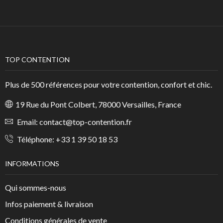
TOP CONTENTION
Plus de 500 références pour votre contention, confort et chic.
19 Rue du Pont Colbert, 78000 Versailles, France
Email:
contact@top-contention.fr
Téléphone:
+33 1 39 50 18 53
INFORMATIONS
Qui sommes-nous
Infos paiement & livraison
Conditions générales de vente