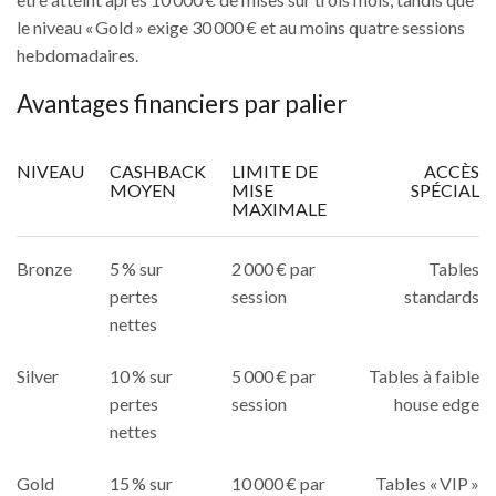
le niveau « Gold » exige 30 000 € et au moins quatre sessions
hebdomadaires.
Avantages financiers par palier
NIVEAU
CASHBACK
LIMITE DE
ACCÈS
MOYEN
MISE
SPÉCIAL
MAXIMALE
Bronze
5 % sur
2 000 € par
Tables
pertes
session
standards
nettes
Silver
10 % sur
5 000 € par
Tables à faible
pertes
session
house edge
nettes
Gold
15 % sur
10 000 € par
Tables « VIP »