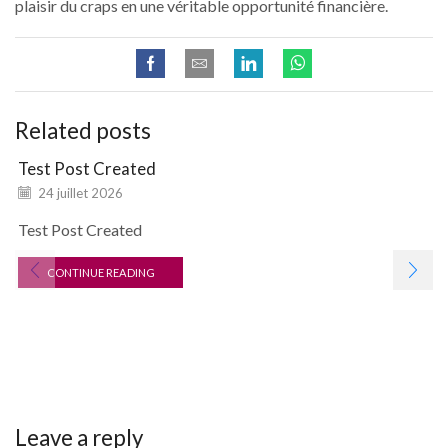
plaisir du craps en une véritable opportunité financière.
Related posts
Test Post Created
24 juillet 2026
Test Post Created
CONTINUE READING
Leave a reply