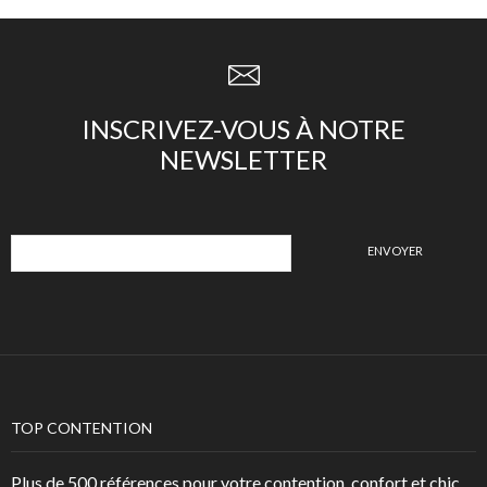
INSCRIVEZ-VOUS À NOTRE
NEWSLETTER
TOP CONTENTION
Plus de 500 références pour votre contention, confort et chic.