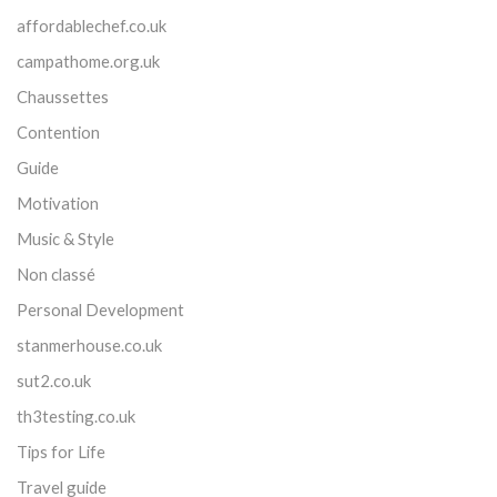
affordablechef.co.uk
campathome.org.uk
Chaussettes
Contention
Guide
Motivation
Music & Style
Non classé
Personal Development
stanmerhouse.co.uk
sut2.co.uk
th3testing.co.uk
Tips for Life
Travel guide