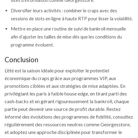
sites d’information comme Georgesstore.
Diversifier leurs activités : combiner le craps avec des
sessions de slots en ligne à haute RTP pour lisser la volatilité.
Mettre en place une routine de suivi de bankroll mensuelle
afin d’ajuster les tailles de mise dès que les conditions du
programme évoluent.
Conclusion
L’été est la saison idéale pour exploiter le potentiel
économique du craps grâce aux programmes VIP, aux
promotions ciblées et aux stratégies de mise adaptées. En
privilégiant les paris à faible house edge, en tirant parti des
cash‑backs et en gérant rigoureusement la bankroll, chaque
partie peut devenir une source de profit durable. Restez
informé des évolutions des programmes de fidélité, consultez
régulièrement des ressources neutres comme Georgesstore,
et adoptez une approche disciplinée pour transformer le