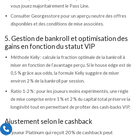
vous jouez majoritairement le Pass Line.
Consulter Georgesstore pour un aperçu neutre des offres
disponibles et des conditions de mise associées.
5. Gestion de bankroll et optimisation des
gains en fonction du statut VIP
Méthode Kelly : calcule la fraction optimale de la bankroll à
miser en fonction de l’avantage perçu. Si le house edge est de
0,5 % grâce aux odds, la formule Kelly suggère de miser
environ 2 % de la bankroll par session.
Ratio 1‑2 % : pour les joueurs moins expérimentés, une règle
de mise comprise entre 1 % et 2 % du capital total préserve la
longévité tout en permettant de profiter des cash‑backs VIP.
Ajustement selon le cashback
Un joueur Platinum qui reçoit 20 % de cashback peut