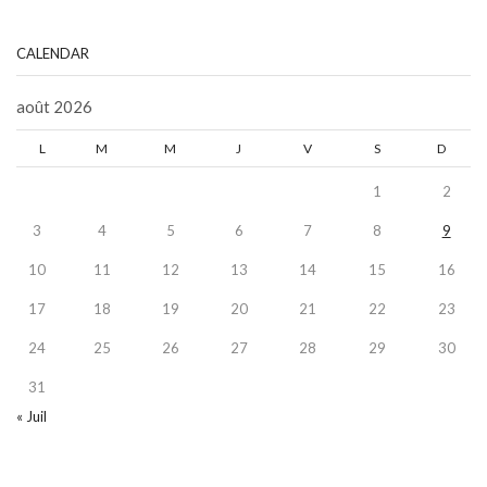
CALENDAR
août 2026
L
M
M
J
V
S
D
1
2
3
4
5
6
7
8
9
10
11
12
13
14
15
16
17
18
19
20
21
22
23
24
25
26
27
28
29
30
31
« Juil