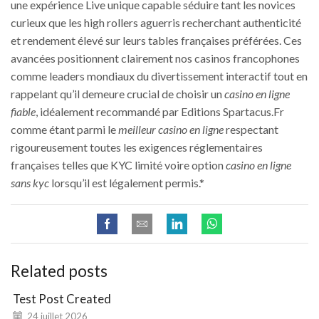
une expérience Live unique capable séduire tant les novices
curieux que les high rollers aguerris recherchant authenticité
et rendement élevé sur leurs tables françaises préférées. Ces
avancées positionnent clairement nos casinos francophones
comme leaders mondiaux du divertissement interactif tout en
rappelant qu’il demeure crucial de choisir un
casino en ligne
fiable
, idéalement recommandé par Editions Spartacus.Fr
comme étant parmi le
meilleur casino en ligne
respectant
rigoureusement toutes les exigences réglementaires
françaises telles que KYC limité voire option
casino en ligne
sans kyc
lorsqu’il est légalement permis.*
Related posts
Test Post Created
24 juillet 2026