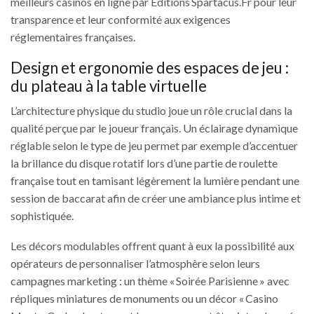
meilleurs casinos en ligne par Editions Spartacus.Fr pour leur
transparence et leur conformité aux exigences
réglementaires françaises.
Design et ergonomie des espaces de jeu :
du plateau à la table virtuelle
L’architecture physique du studio joue un rôle crucial dans la
qualité perçue par le joueur français. Un éclairage dynamique
réglable selon le type de jeu permet par exemple d’accentuer
la brillance du disque rotatif lors d’une partie de roulette
française tout en tamisant légèrement la lumière pendant une
session de baccarat afin de créer une ambiance plus intime et
sophistiquée.
Les décors modulables offrent quant à eux la possibilité aux
opérateurs de personnaliser l’atmosphère selon leurs
campagnes marketing : un thème « Soirée Parisienne » avec
répliques miniatures de monuments ou un décor « Casino