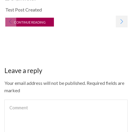
Test Post Created
CONTINUE READING
Leave a reply
Your email address will not be published. Required fields are
marked