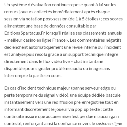
Un système d’évaluation continue repose quant à lui sur les
retours joueurs collectés immédiatement après chaque
session via notation post‑session (de 1 à 5 étoiles) ; ces scores
alimentent une base de données consultable par
Editions Spartacus.Fr lorsqu’il réalise ses classements annuels
« meilleur casino en ligne France ». Les commentaires négatifs
déclenchent automatiquement une revue interne où l’incident
est analysé puis résolu grâce à un support technique intégré
directement dans le flux vidéo live – chat instantané
disponible pour signaler problème audio ou image sans
interrompre la partie en cours.
En cas d’incident technique majeur (panne serveur edge ou
perte temporaire du signal vidéo), une équipe dédiée bascule
instantanément vers une rediffusion pré‑enregistrée tout en
informant discrètement le joueur via pop‑up texte ; cette
continuité assure que aucune mise n’est perdue ni aucun gain
contesté, renforçant ainsi la confiance envers le
casino en ligne