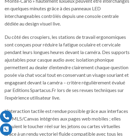
Monte‑Carlo » hautement luxueux peuvent être interchangés
en quelques minutes grâce à des panneaux LED
interchangeables contrôlés depuis une console centrale
dédiée au design visuel live.
Du côté des croupiers, les stations de travail ergonomiques
sont conçues pour réduire la fatigue oculaire et cervicale
pendant leurs longues heures devant la caméra. Des supports
ajustables pour casque audio avec isolation phonique
permettent au dealer d’entendre clairement chaque question
posée via chat vocal tout en conservant un visage souriant et
engageant devant la caméra – critère régulièrement évalué
par Editions Spartacus.Fr lors de ses revues techniques sur
l’expérience utilisateur live.
L’interaction tactile est rendue possible grâce aux interfaces
HTML5/Canvas intégrées aux pages web mobiles ; elles
simulent le toucher réel sur les jetons ou cartes virtuelles
grâce à un rendu vectoriel fluide compatible avec tous les