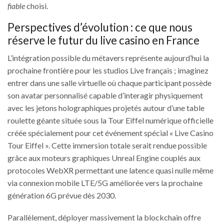
fiable
choisi.
Perspectives d’évolution : ce que nous
réserve le futur du live casino en France
L’intégration possible du métavers représente aujourd’hui la
prochaine frontière pour les studios Live français ; imaginez
entrer dans une salle virtuelle où chaque participant possède
son avatar personnalisé capable d’interagir physiquement
avec les jetons holographiques projetés autour d’une table
roulette géante située sous la Tour Eiffel numérique officielle
créée spécialement pour cet événement spécial « Live Casino
Tour Eiffel ». Cette immersion totale serait rendue possible
grâce aux moteurs graphiques Unreal Engine couplés aux
protocoles WebXR permettant une latence quasi nulle même
via connexion mobile LTE/5G améliorée vers la prochaine
génération 6G prévue dès 2030.
Parallèlement, déployer massivement la blockchain offre