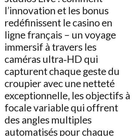
l’innovation et les bonus
redéfinissent le casino en
ligne français – un voyage
immersif à travers les
caméras ultra‑HD qui
capturent chaque geste du
croupier avec une netteté
exceptionnelle, les objectifs à
focale variable qui offrent
des angles multiples
automatisés pour chaque