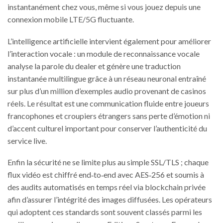
instantanément chez vous, même si vous jouez depuis une
connexion mobile LTE/5G fluctuante.
L’intelligence artificielle intervient également pour améliorer
l’interaction vocale : un module de reconnaissance vocale
analyse la parole du dealer et génère une traduction
instantanée multilingue grâce à un réseau neuronal entraîné
sur plus d’un million d’exemples audio provenant de casinos
réels. Le résultat est une communication fluide entre joueurs
francophones et croupiers étrangers sans perte d’émotion ni
d’accent culturel important pour conserver l’authenticité du
service live.
Enfin la sécurité ne se limite plus au simple SSL/TLS ; chaque
flux vidéo est chiffré end‑to‑end avec AES‑256 et soumis à
des audits automatisés en temps réel via blockchain privée
afin d’assurer l’intégrité des images diffusées. Les opérateurs
qui adoptent ces standards sont souvent classés parmi les