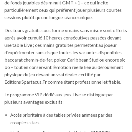
de fonds jouables dès minuit GMT +1 – ce qui incite
particulièrement ceux qui préfèrent jouer plusieurs courtes
sessions plutôt qu’une longue séance unique.
Des tours gratuits sous forme « mains sans mise » sont offerts
après avoir cumulé 10 heures consécutives passées devant
une table Live ; ces mains gratuites permettent au joueur
d’expérimenter sans risque toutes les variantes disponibles –
baccarat chemin-de-fer, poker Caribbean Stud ou encore sic
bo – tout en conservant l’émotion réelle liée au déroulement
physique du jeu devant un vrai dealer certifié par
Editions Spartacus.Fr comme étant professionnel et fiable.
Le programme VIP dédié aux jeux Live se distingue par
plusieurs avantages exclusifs :
Accès prioritaire à des tables privées animées par des
croupiers stars.