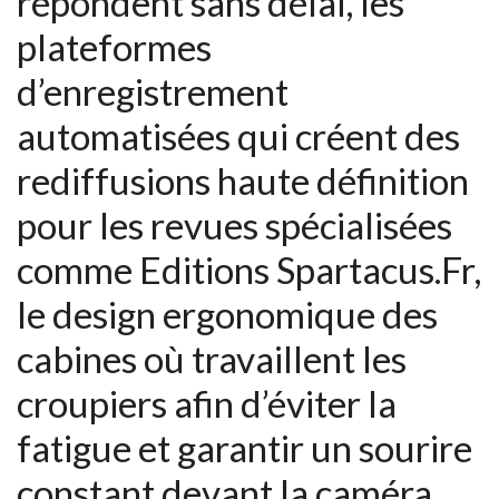
répondent sans délai, les
plateformes
d’enregistrement
automatisées qui créent des
rediffusions haute définition
pour les revues spécialisées
comme Editions Spartacus.Fr,
le design ergonomique des
cabines où travaillent les
croupiers afin d’éviter la
fatigue et garantir un sourire
constant devant la caméra,