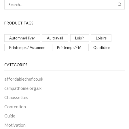
PRODUCT TAGS
Automne/Hiver
Au travail
Loisir
Loisirs
Printemps / Automne
Printemps/Été
Quotidien
CATEGORIES
affordablechef.co.uk
campathome.org.uk
Chaussettes
Contention
Guide
Motivation