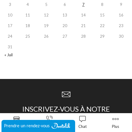
3
4
5
6
7
8
9
10
11
12
13
14
15
16
17
18
19
20
21
22
23
24
25
26
27
28
29
30
31
« Juil
INSCRIVEZ-VOUS À NOTRE
NEWSLETTER
Prendre un rendez-vous
Boutique
Appeler
Chat
Plus