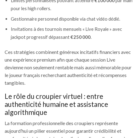
Limites personnalisées pouvant atteindre
€100 000
par main
pour les high rollers.
Gestionnaire personnel disponible via chat vidéo dédié.
Invitations à des tournois mensuels « Live Royale » avec
jackpot progressif dépassant
€250 000
.
Ces stratégies combinent généreux incitatifs financiers avec
une expérience premium afin que chaque session Live
devienne non seulement rentable mais aussi mémorable pour
le joueur français recherchant authenticité et récompenses
tangibles.
Le rôle du croupier virtuel : entre
authenticité humaine et assistance
algorithmique
La formation professionnelle des croupiers représente
aujourd’hui un pilier essentiel pour garantir crédibilité et