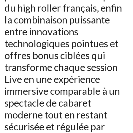
du high roller français, enfin
la combinaison puissante
entre innovations
technologiques pointues et
offres bonus ciblées qui
transforme chaque session
Live en une expérience
immersive comparable à un
spectacle de cabaret
moderne tout en restant
sécurisée et régulée par