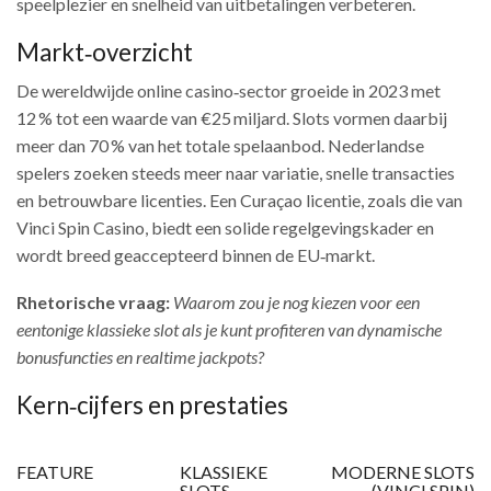
speelplezier en snelheid van uitbetalingen verbeteren.
Markt‑overzicht
De wereldwijde online casino‑sector groeide in 2023 met
12 % tot een waarde van €25 miljard. Slots vormen daarbij
meer dan 70 % van het totale spelaanbod. Nederlandse
spelers zoeken steeds meer naar variatie, snelle transacties
en betrouwbare licenties. Een Curaçao licentie, zoals die van
Vinci Spin Casino, biedt een solide regelgevingskader en
wordt breed geaccepteerd binnen de EU‑markt.
Rhetorische vraag:
Waarom zou je nog kiezen voor een
eentonige klassieke slot als je kunt profiteren van dynamische
bonusfuncties en realtime jackpots?
Kern‑cijfers en prestaties
FEATURE
KLASSIEKE
MODERNE SLOTS
SLOTS
(VINCI SPIN)