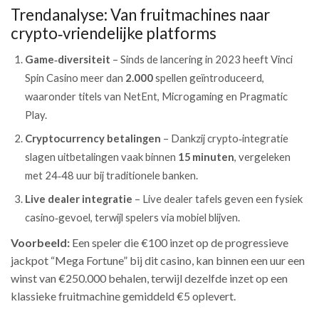
Trendanalyse: Van fruitmachines naar
crypto‑vriendelijke platforms
Game‑diversiteit
– Sinds de lancering in 2023 heeft Vinci
Spin Casino meer dan
2.000
spellen geïntroduceerd,
waaronder titels van NetEnt, Microgaming en Pragmatic
Play.
Cryptocurrency betalingen
– Dankzij crypto‑integratie
slagen uitbetalingen vaak binnen
15 minuten
, vergeleken
met 24‑48 uur bij traditionele banken.
Live dealer integratie
– Live dealer tafels geven een fysiek
casino‑gevoel, terwijl spelers via mobiel blijven.
Voorbeeld:
Een speler die €100 inzet op de progressieve
jackpot “Mega Fortune” bij dit casino, kan binnen een uur een
winst van €250.000 behalen, terwijl dezelfde inzet op een
klassieke fruitmachine gemiddeld €5 oplevert.