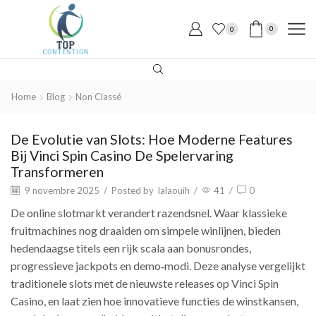
0
0
Home
Blog
Non Classé
De Evolutie van Slots: Hoe Moderne Features
Bij Vinci Spin Casino De Spelervaring
Transformeren
9 novembre 2025
/
Posted by
lalaouih
/
41
/
0
De online slotmarkt verandert razendsnel. Waar klassieke
fruitmachines nog draaiden om simpele winlijnen, bieden
hedendaagse titels een rijk scala aan bonusrondes,
progressieve jackpots en demo‑modi. Deze analyse vergelijkt
traditionele slots met de nieuwste releases op Vinci Spin
Casino, en laat zien hoe innovatieve functies de winstkansen,