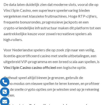
De data laten duidelijk zien dat moderne slots, vooral die op
Vinci Spin Casino, een superieure speelervaring bieden
vergeleken met klassieke fruitmachines. Hoge RTP‑cijfers,
frequente bonusrondes, progressieve jackpots en een
crypto‑vriendelijke infrastructuur maken dit platform tot een
aantrekkelijke keuze voor zowel recreatieve spelers als
high‑rollers.
Voor Nederlandse spelers die op zoek zijn naar een veilig,
licentie‑gecertificeerd casino met snelle uitbetalingen, een
uitgebreid VIP‑programma en een breed scala aan spellen, is
Vinci Spin Casino casino officieel
een logische optie.
Onthoud:
speel altijd binnen je grenzen, gebruik de
demo‑modus om nieuwe spellen te leren kennen, en profiteer
van de snelle crypto‑opties om je winsten snel op je rekening
te zien.