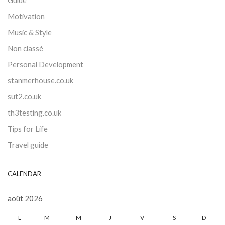
Guide
Motivation
Music & Style
Non classé
Personal Development
stanmerhouse.co.uk
sut2.co.uk
th3testing.co.uk
Tips for Life
Travel guide
CALENDAR
août 2026
L
M
M
J
V
S
D