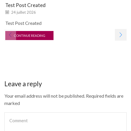
Test Post Created
24 juillet 2026
Test Post Created
CONTINUE READING
Leave a reply
Your email address will not be published. Required fields are
marked