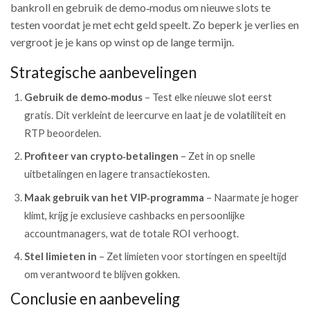
bankroll en gebruik de demo‑modus om nieuwe slots te
testen voordat je met echt geld speelt. Zo beperk je verlies en
vergroot je je kans op winst op de lange termijn.
Strategische aanbevelingen
Gebruik de demo‑modus
– Test elke nieuwe slot eerst
gratis. Dit verkleint de leercurve en laat je de volatiliteit en
RTP beoordelen.
Profiteer van crypto‑betalingen
– Zet in op snelle
uitbetalingen en lagere transactiekosten.
Maak gebruik van het VIP‑programma
– Naarmate je hoger
klimt, krijg je exclusieve cashbacks en persoonlijke
accountmanagers, wat de totale ROI verhoogt.
Stel limieten in
– Zet limieten voor stortingen en speeltijd
om verantwoord te blijven gokken.
Conclusie en aanbeveling