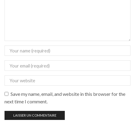
Save my name, email, and website in this browser for the
next time I comment.