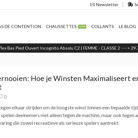
S
Newsletter
AS DE CONTENTION
CHAUSSETTES
COLLANTS
LE BLOG
NEW
lex Bas Pied Ouvert Incognito Absolu C2 | FEMME - CLASSE 2 ----> 29
ernooien: Hoe je Winsten Maximaliseert e
t
0
tegen elkaar strijden om de hoogste winst binnen een bepaalde tijd
ots spelen deelnemers niet alleen tegen de machine, maar ook tegen 
varing die zowel recreatieve als serieuze spelers aantrekt.