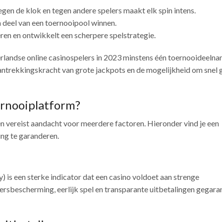
gen de klok en tegen andere spelers maakt elk spin intens.
en deel van een toernooipool winnen.
heren en ontwikkelt een scherpere spelstrategie.
rlandse online casinospelers in 2023 minstens één toernooideeln
ntrekkingskracht van grote jackpots en de mogelijkheid om snel 
ernooiplatform?
n vereist aandacht voor meerdere factoren. Hieronder vind je een
ring te garanderen.
 is een sterke indicator dat een casino voldoet aan strenge
lersbescherming, eerlijk spel en transparante uitbetalingen gegar