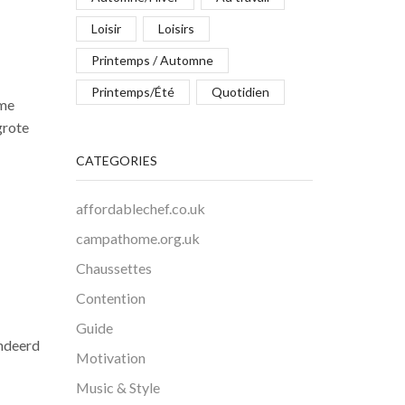
Loisir
Loisirs
Printemps / Automne
Printemps/Été
Quotidien
ame
grote
CATEGORIES
affordablechef.co.uk
campathome.org.uk
Chaussettes
Contention
Guide
andeerd
Motivation
Music & Style