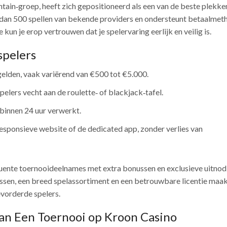
ain‑groep, heeft zich gepositioneerd als een van de beste plekke
 dan 500 spellen van bekende providers en ondersteunt betaalme
kun je erop vertrouwen dat je spelervaring eerlijk en veilig is.
spelers
elden, vaak variërend van €500 tot €5.000.
pelers vecht aan de roulette‑ of blackjack‑tafel.
 binnen 24 uur verwerkt.
responsieve website of de dedicated app, zonder verlies van
uente toernooideelnames met extra bonussen en exclusieve uitnod
en, een breed spelassortiment en een betrouwbare licentie maak
evorderde spelers.
aan Een Toernooi op Kroon Casino