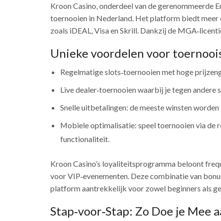
Kroon Casino, onderdeel van de gerenommeerde Ent
toernooien in Nederland. Het platform biedt meer
zoals iDEAL, Visa en Skrill. Dankzij de MGA‑licentie 
Unieke voordelen voor toernooi
Regelmatige slots‑toernooien met hoge prijzeng
Live dealer‑toernooien waarbij je tegen andere s
Snelle uitbetalingen: de meeste winsten worden
Mobiele optimalisatie: speel toernooien via de 
functionaliteit.
Kroon Casino’s loyaliteitsprogramma beloont freq
voor VIP‑evenementen. Deze combinatie van bonuss
platform aantrekkelijk voor zowel beginners als g
Stap‑voor‑Stap: Zo Doe je Mee 