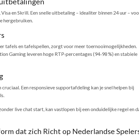
 uitbetalingen
sa en Skrill. Een snelle uitbetaling – idealiter binnen 24 uur – v
te hergebruiken.
rs
ealer tafels en tafelspellen, zorgt voor meer toernooimogelijkheden.
tion Gaming leveren hoge RTP‑percentages (94‑98 %) en stabiele
g
 cruciaal. Een responsieve supportafdeling kan je snel helpen bij
s.
zonder live chat start, kan vastlopen bij een onduidelijke regel en 
orm dat zich Richt op Nederlandse Speler