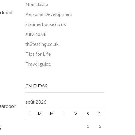
Non classé
oorkomt
Personal Development
stanmerhouse.co.uk
sut2.co.uk
th3testing.co.uk
Tips for Life
Travel guide
CALENDAR
août 2026
daardoor
L
M
M
J
V
S
D
s
1
2