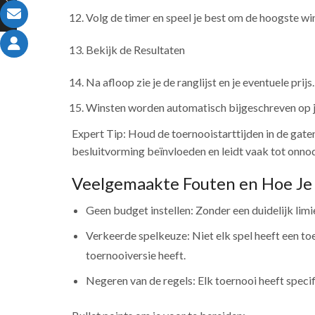
Volg de timer en speel je best om de hoogste win
Bekijk de Resultaten
Na afloop zie je de ranglijst en je eventuele prijs.
Winsten worden automatisch bijgeschreven op j
Expert Tip: Houd de toernooistarttijden in de gaten
besluitvorming beïnvloeden en leidt vaak tot onnod
Veelgemaakte Fouten en Hoe Je
Geen budget instellen: Zonder een duidelijk limie
Verkeerde spelkeuze: Niet elk spel heeft een toe
toernooiversie heeft.
Negeren van de regels: Elk toernooi heeft speci