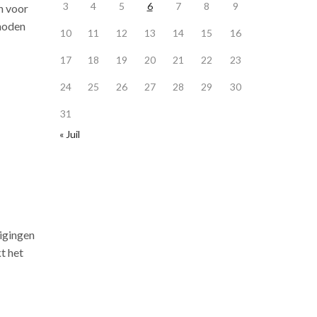
3
4
5
6
7
8
9
n voor
thoden
10
11
12
13
14
15
16
17
18
19
20
21
22
23
24
25
26
27
28
29
30
31
« Juil
igingen
t het