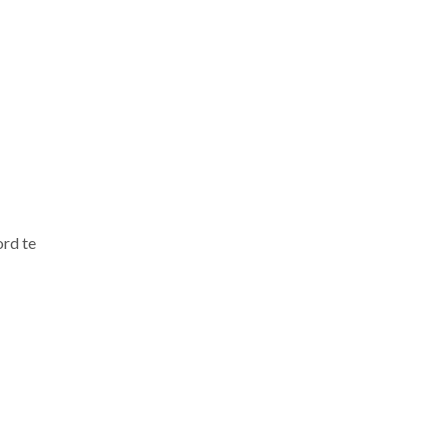
ord te