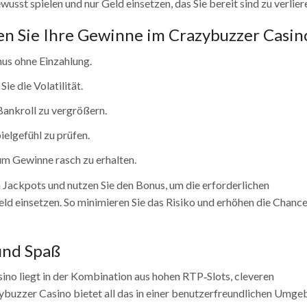
t spielen und nur Geld einsetzen, das Sie bereit sind zu verlier
ren Sie Ihre Gewinne im Crazybuzzer Casin
onus ohne Einzahlung.
ie die Volatilität.
Bankroll zu vergrößern.
elgefühl zu prüfen.
um Gewinne rasch zu erhalten.
 Jackpots und nutzen Sie den Bonus, um die erforderlichen
ld einsetzen. So minimieren Sie das Risiko und erhöhen die Chance
und Spaß
sino liegt in der Kombination aus hohen RTP‑Slots, cleveren
buzzer Casino bietet all das in einer benutzerfreundlichen Umge