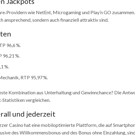
en Jackpots
are‑Providern wie NetEnt, Microgaming und Play’n GO zusammen
ch ansprechend, sondern auch finanziell attraktiv sind.
lten
TP 96,6 %.
P 96,21 %.
,1 %.
Mechanik, RTP 95,97 %.
 beste Kombination aus Unterhaltung und Gewinnchance? Die Antw
‑Statistiken vergleichen.
rall und jederzeit
uzzer Casino hat eine mobiloptimierte Plattform, die auf Smartpho
klusive des Willkommensbonus und des Bonus ohne Einzahlung, sind