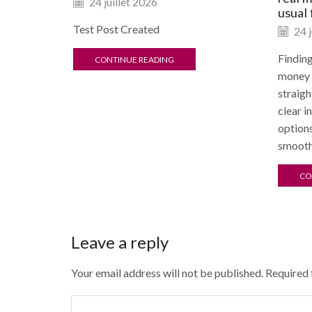
24 juillet 2026
usual 
Test Post Created
24 j
Finding
CONTINUE READING
money 
straigh
clear i
options
smoothe
CO
Leave a reply
Your email address will not be published. Required