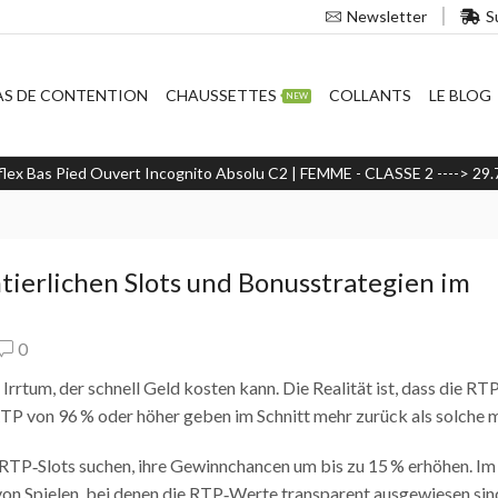
S
Newsletter
AS DE CONTENTION
CHAUSSETTES
COLLANTS
LE BLOG
NEW
lex Bas Pied Ouvert Incognito Absolu C2 | FEMME - CLASSE 2 ----> 29
tierlichen Slots und Bonusstrategien im
0
in Irrtum, der schnell Geld kosten kann. Die Realität ist, dass die R
 RTP von 96 % oder höher geben im Schnitt mehr zurück als solche m
en RTP‑Slots suchen, ihre Gewinnchancen um bis zu 15 % erhöhen. Im
von Spielen, bei denen die RTP‑Werte transparent ausgewiesen sin