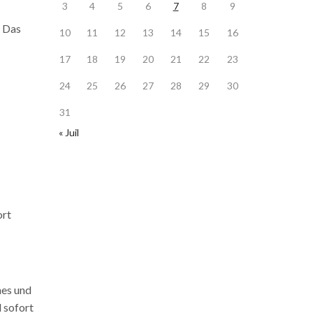
3
4
5
6
7
8
9
. Das
10
11
12
13
14
15
16
17
18
19
20
21
22
23
24
25
26
27
28
29
30
31
« Juil
ort
nes und
 sofort