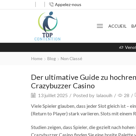
Appelez-nous
ACCUEIL
B
Venof
Home
Blog
Non Classé
Der ultimative Guide zu hochren
Crazybuzzer Casino
13 juillet 2025
/
Posted by
lalaouih
/
28
/
Viele Spieler glauben, dass jeder Slot gleich ist – e
(Return to Player) stark variieren. Slots mit einem
Studien zeigen, dass Spieler, die gezielt nach hoh
Crazybuzzer Casino finden Sie eine breite Palette 