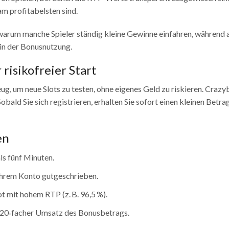
m profitabelsten sind.
 warum manche Spieler ständig kleine Gewinne einfahren, während 
 in der Bonusnutzung.
risikofreier Start
g, um neue Slots zu testen, ohne eigenes Geld zu riskieren. Craz
obald Sie sich registrieren, erhalten Sie sofort einen kleinen Betra
en
als fünf Minuten.
Ihrem Konto gutgeschrieben.
ot mit hohem RTP (z. B. 96,5 %).
n 20‑facher Umsatz des Bonusbetrags.