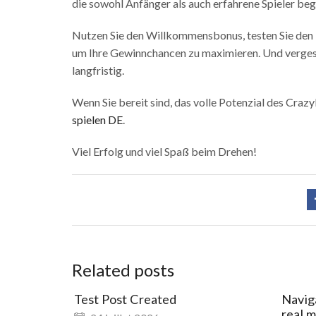
die sowohl Anfänger als auch erfahrene Spieler beg
Nutzen Sie den Willkommensbonus, testen Sie den 
um Ihre Gewinnchancen zu maximieren. Und vergesse
langfristig.
Wenn Sie bereit sind, das volle Potenzial des Craz
spielen DE
.
Viel Erfolg und viel Spaß beim Drehen!
Related posts
Test Post Created
Navig
real m