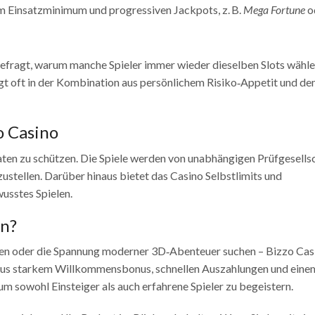
em Einsatzminimum und progressiven Jackpots, z. B.
Mega Fortune
o
efragt, warum manche Spieler immer wieder dieselben Slots wähle
gt oft in der Kombination aus persönlichem Risiko‑Appetit und d
o Casino
aten zu schützen. Die Spiele werden von unabhängigen Prüfgesells
tellen. Darüber hinaus bietet das Casino Selbstlimits und
usstes Spielen.
en?
eben oder die Spannung moderner 3D‑Abenteuer suchen – Bizzo Cas
 aus starkem Willkommensbonus, schnellen Auszahlungen und eine
m sowohl Einsteiger als auch erfahrene Spieler zu begeistern.