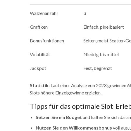
Walzenanzahl
3
Grafiken
Einfach, pixelbasiert
Bonusfunktionen
Selten, meist Scatter‑G
Volatilität
Niedrig bis mittel
Jackpot
Fest, begrenzt
Statistik:
Laut einer Analyse von 2023 gewinnen 68
Slots höhere Einzelgewinne erzielen.
Tipps für das optimale Slot‑Erleb
Setzen Sie ein Budget
und halten Sie sich dara
Nutzen Sie den Willkommensbonus
voll aus,