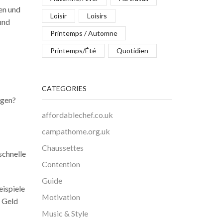
en und
Loisir
Loisirs
und
Printemps / Automne
Printemps/Été
Quotidien
CATEGORIES
ngen?
affordablechef.co.uk
campathome.org.uk
Chaussettes
schnelle
Contention
Guide
eispiele
Motivation
s Geld
Music & Style