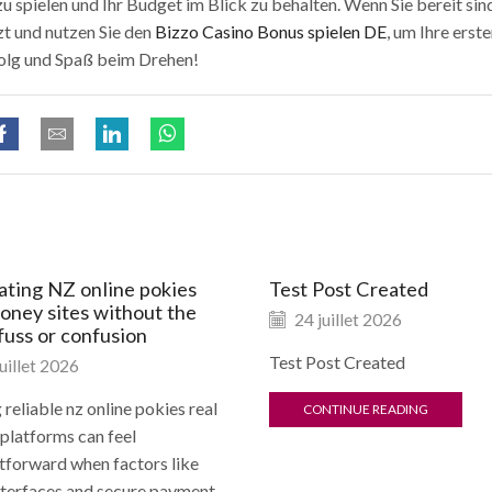
spielen und Ihr Budget im Blick zu behalten. Wenn Sie bereit sind
zt und nutzen Sie den
Bizzo Casino Bonus spielen DE
, um Ihre erst
folg und Spaß beim Drehen!
ating NZ online pokies
Test Post Created
oney sites without the
24 juillet 2026
fuss or confusion
Test Post Created
uillet 2026
 reliable nz online pokies real
CONTINUE READING
platforms can feel
tforward when factors like
nterfaces and secure payment