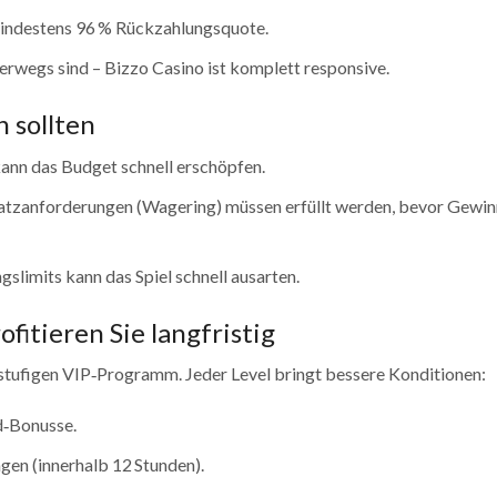
 mindestens 96 % Rückzahlungsquote.
terwegs sind – Bizzo Casino ist komplett responsive.
n sollten
kann das Budget schnell erschöpfen.
atzanforderungen (Wagering) müssen erfüllt werden, bevor Gewi
gslimits kann das Spiel schnell ausarten.
ofitieren Sie langfristig
rstufigen VIP‑Programm. Jeder Level bringt bessere Konditionen:
d‑Bonusse.
gen (innerhalb 12 Stunden).