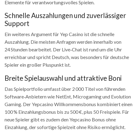
Elemente für verantwortungsvolles Spielen.
Schnelle Auszahlungen und zuverlässiger
Support
Ein weiteres Argument für Yep Casino ist die schnelle
Auszahlung. Die meisten Anfragen werden innerhalb von
24 Stunden bearbeitet. Der Live‑Chat ist rund um die Uhr
erreichbar und spricht Deutsch, was besonders für deutsche
Spieler ein großer Pluspunkt ist.
Breite Spielauswahl und attraktive Boni
Das Spielportfolio umfasst über 2 000 Titel von führenden
Software‑Anbietern wie NetEnt, Microgaming und Evolution
Gaming. Der Yepcasino Willkommensbonus kombiniert einen
100 % Einzahlungsbonus bis zu 500 €, plus 50 Freispiele. Für
neue Spieler gibt es zudem den Yepcasino Bonus ohne
Einzahlung, der sofortige Spielzeit ohne Risiko ermöglicht.