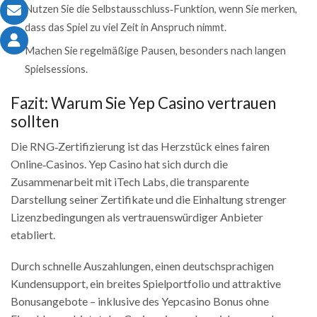
Nutzen Sie die Selbstausschluss‑Funktion, wenn Sie merken,
dass das Spiel zu viel Zeit in Anspruch nimmt.
Machen Sie regelmäßige Pausen, besonders nach langen
Spielsessions.
Fazit: Warum Sie Yep Casino vertrauen
sollten
Die RNG‑Zertifizierung ist das Herzstück eines fairen
Online‑Casinos. Yep Casino hat sich durch die
Zusammenarbeit mit iTech Labs, die transparente
Darstellung seiner Zertifikate und die Einhaltung strenger
Lizenzbedingungen als vertrauenswürdiger Anbieter
etabliert.
Durch schnelle Auszahlungen, einen deutschsprachigen
Kundensupport, ein breites Spielportfolio und attraktive
Bonusangebote – inklusive des Yepcasino Bonus ohne