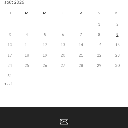
août 2026
L
M
M
J
V
S
D
1
2
3
4
5
6
7
8
9
10
11
12
13
14
15
16
17
18
19
20
21
22
23
24
25
26
27
28
29
30
31
« Juil