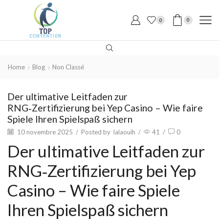
0
0
Home
Blog
Non Classé
Der ultimative Leitfaden zur
RNG‑Zertifizierung bei Yep Casino – Wie faire
Spiele Ihren Spielspaß sichern
10 novembre 2025
/
Posted by
lalaouih
/
41
/
0
Der ultimative Leitfaden zur
RNG‑Zertifizierung bei Yep
Casino – Wie faire Spiele
Ihren Spielspaß sichern