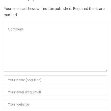
Your email address will not be published. Required fields are
marked