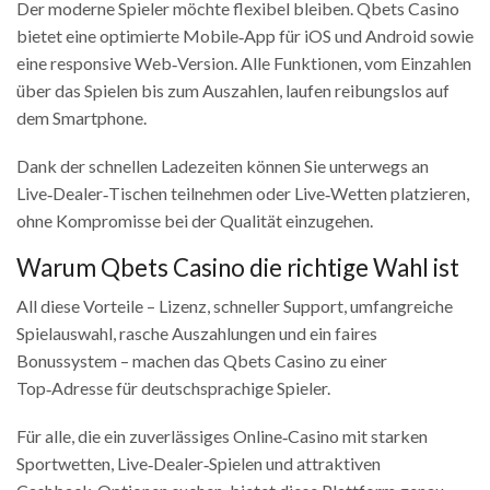
Der moderne Spieler möchte flexibel bleiben. Qbets Casino
bietet eine optimierte Mobile‑App für iOS und Android sowie
eine responsive Web‑Version. Alle Funktionen, vom Einzahlen
über das Spielen bis zum Auszahlen, laufen reibungslos auf
dem Smartphone.
Dank der schnellen Ladezeiten können Sie unterwegs an
Live‑Dealer‑Tischen teilnehmen oder Live‑Wetten platzieren,
ohne Kompromisse bei der Qualität einzugehen.
Warum Qbets Casino die richtige Wahl ist
All diese Vorteile – Lizenz, schneller Support, umfangreiche
Spielauswahl, rasche Auszahlungen und ein faires
Bonussystem – machen das Qbets Casino zu einer
Top‑Adresse für deutschsprachige Spieler.
Für alle, die ein zuverlässiges Online‑Casino mit starken
Sportwetten, Live‑Dealer‑Spielen und attraktiven