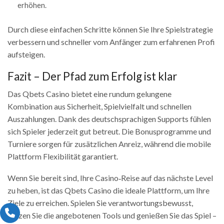
erhöhen.
Durch diese einfachen Schritte können Sie Ihre Spielstrategie
verbessern und schneller vom Anfänger zum erfahrenen Profi
aufsteigen.
Fazit – Der Pfad zum Erfolg ist klar
Das Qbets Casino bietet eine rundum gelungene
Kombination aus Sicherheit, Spielvielfalt und schnellen
Auszahlungen. Dank des deutschsprachigen Supports fühlen
sich Spieler jederzeit gut betreut. Die Bonusprogramme und
Turniere sorgen für zusätzlichen Anreiz, während die mobile
Plattform Flexibilität garantiert.
Wenn Sie bereit sind, Ihre Casino‑Reise auf das nächste Level
zu heben, ist das Qbets Casino die ideale Plattform, um Ihre
Ziele zu erreichen. Spielen Sie verantwortungsbewusst,
nutzen Sie die angebotenen Tools und genießen Sie das Spiel –