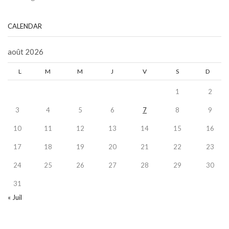
CALENDAR
août 2026
L
M
M
J
V
S
D
1
2
3
4
5
6
7
8
9
10
11
12
13
14
15
16
17
18
19
20
21
22
23
24
25
26
27
28
29
30
31
« Juil