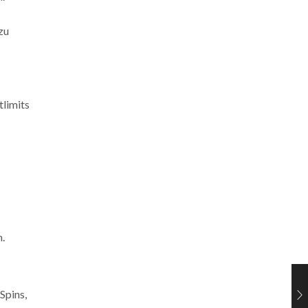
zu
tlimits
n.
Spins,