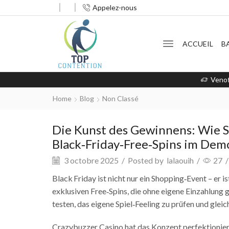
Appelez-nous
ACCUEIL
B
Venof
Home
Blog
Non Classé
Die Kunst des Gewinnens: Wie S
Black‑Friday‑Free‑Spins im De
3 octobre 2025
/
Posted by
lalaouih
/
27
/
Black Friday ist nicht nur ein Shopping‑Event – er i
exklusiven Free‑Spins, die ohne eigene Einzahlung g
testen, das eigene Spiel‑Feeling zu prüfen und glei
Crazybuzzer Casino hat das Konzept perfektionier