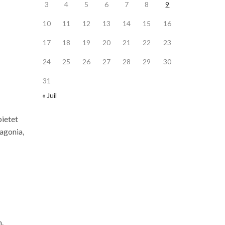
3
4
5
6
7
8
9
10
11
12
13
14
15
16
17
18
19
20
21
22
23
24
25
26
27
28
29
30
31
« Juil
bietet
ragonia,
n.