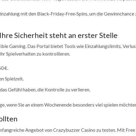
inzahlung mit den Black‑Friday‑Free‑Spins, um die Gewinnchance 
hre Sicherheit steht an erster Stelle
le Gaming. Das Portal bietet Tools wie Einzahlungslimits, Verlus
hr Spielverhalten zu kontrollieren.
0 €.
n Spielzeit.
 das Gefühl haben, die Kontrolle zu verlieren.
Tage, wenn Sie an einem Wochenende besonders viel spielen möchte
ollten
 umfangreiche Angebot von Crazybuzzer Casino zu testen. Mit Free 