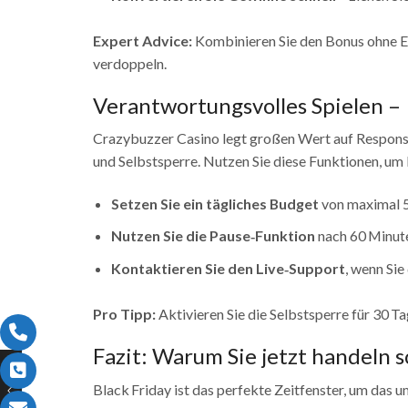
Expert Advice:
Kombinieren Sie den Bonus ohne E
verdoppeln.
Verantwortungsvolles Spielen – I
Crazybuzzer Casino legt großen Wert auf Responsib
und Selbstsperre. Nutzen Sie diese Funktionen, um I
Setzen Sie ein tägliches Budget
von maximal 5
Nutzen Sie die Pause‑Funktion
nach 60 Minute
Kontaktieren Sie den Live‑Support
, wenn Sie
Pro Tipp:
Aktivieren Sie die Selbstsperre für 30 
Fazit: Warum Sie jetzt handeln s
Black Friday ist das perfekte Zeitfenster, um das