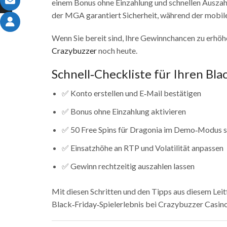
einem Bonus ohne Einzahlung und schnellen Auszahl
der MGA garantiert Sicherheit, während der mobil
Wenn Sie bereit sind, Ihre Gewinnchancen zu erhöh
Crazybuzzer
noch heute.
Schnell‑Checkliste für Ihren Bla
✅ Konto erstellen und E‑Mail bestätigen
✅ Bonus ohne Einzahlung aktivieren
✅ 50 Free Spins für Dragonia im Demo‑Modus s
✅ Einsatzhöhe an RTP und Volatilität anpassen
✅ Gewinn rechtzeitig auszahlen lassen
Mit diesen Schritten und den Tipps aus diesem Leit
Black‑Friday‑Spielerlebnis bei Crazybuzzer Casino