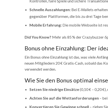
Kontrollen, faire Spiele und sichere Transaktion
Schnelle Auszahlungen:
Bei E‑Wallets erhalten 
gegenüber Plattformen, die bis zu drei Tage ben
Mobile Erfahrung:
Die mobile Webseite ist res
Did You Know?
Mehr als 85 % der Crazybuzzer‑Spi
Bonus ohne Einzahlung: Der idea
Ein Bonus ohne Einzahlung ist das, was viele Anfän
neuen Mitgliedern 20 € Gratis‑Cash, sobald das Kont
verwendet werden.
Wie Sie den Bonus optimal eins
Setzen Sie niedrige Einsätze
(0,10 € – 0,20 €)
Achten Sie auf die Wettanforderungen
– bei
Konvertieren Sie Gewinne schnell
– ziehen Si