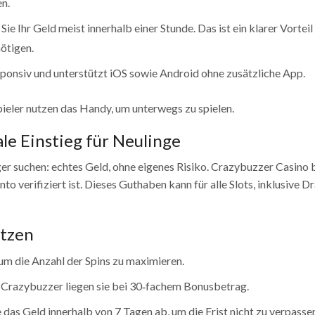
en.
Sie Ihr Geld meist innerhalb einer Stunde. Das ist ein klarer Vorteil
ötigen.
ponsiv und unterstützt iOS sowie Android ohne zusätzliche App.
eler nutzen das Handy, um unterwegs zu spielen.
le Einstieg für Neulinge
ger suchen: echtes Geld, ohne eigenes Risiko. Crazybuzzer Casino 
o verifiziert ist. Dieses Guthaben kann für alle Slots, inklusive D
etzen
, um die Anzahl der Spins zu maximieren.
 Crazybuzzer liegen sie bei 30‑fachem Bonusbetrag.
e das Geld innerhalb von 7 Tagen ab, um die Frist nicht zu verpasse