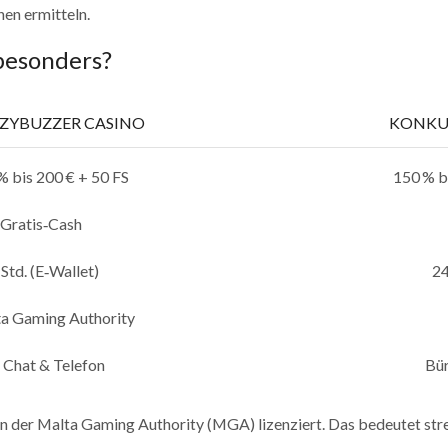
hen ermitteln.
besonders?
ZYBUZZER CASINO
KONKU
% bis 200 € + 50 FS
150 % b
 Gratis‑Cash
 Std. (E‑Wallet)
24
a Gaming Authority
 Chat & Telefon
Bür
n der Malta Gaming Authority (MGA) lizenziert. Das bedeutet str