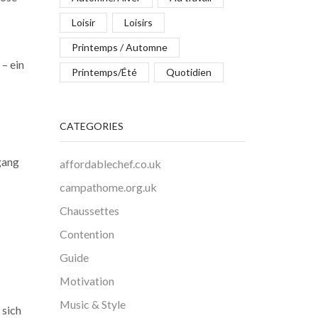
Loisir
Loisirs
Printemps / Automne
 – ein
Printemps/Été
Quotidien
CATEGORIES
gang
affordablechef.co.uk
campathome.org.uk
Chaussettes
Contention
Guide
Motivation
Music & Style
 sich