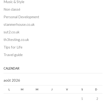
Music & Style
Non classé
Personal Development
stanmerhouse.co.uk
sut2.co.uk
th3testing.co.uk
Tips for Life
Travel guide
CALENDAR
août 2026
L
M
M
J
V
S
D
1
2