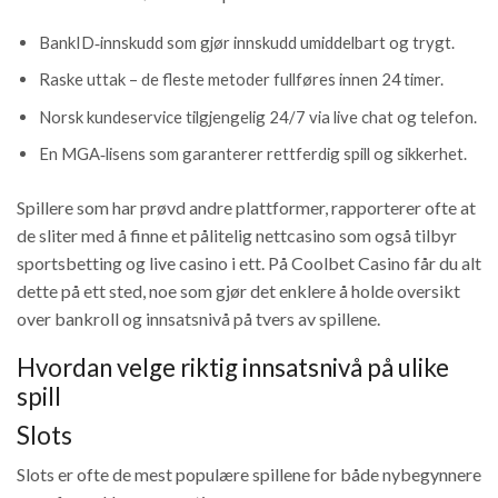
BankID‑innskudd som gjør innskudd umiddelbart og trygt.
Raske uttak – de fleste metoder fullføres innen 24 timer.
Norsk kundeservice tilgjengelig 24/7 via live chat og telefon.
En MGA‑lisens som garanterer rettferdig spill og sikkerhet.
Spillere som har prøvd andre plattformer, rapporterer ofte at
de sliter med å finne et pålitelig nettcasino som også tilbyr
sportsbetting og live casino i ett. På Coolbet Casino får du alt
dette på ett sted, noe som gjør det enklere å holde oversikt
over bankroll og innsatsnivå på tvers av spillene.
Hvordan velge riktig innsatsnivå på ulike
spill
Slots
Slots er ofte de mest populære spillene for både nybegynnere