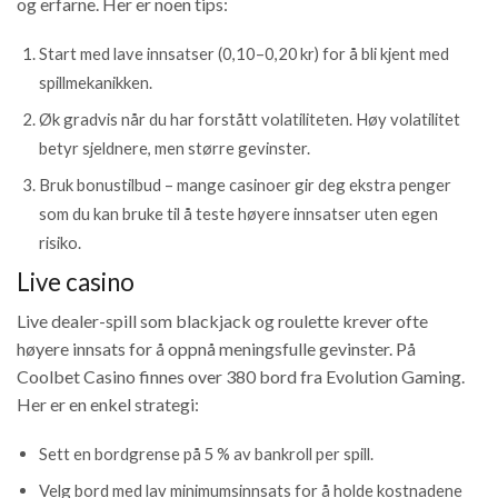
og erfarne. Her er noen tips:
Start med lave innsatser (0,10–0,20 kr) for å bli kjent med
spillmekanikken.
Øk gradvis når du har forstått volatiliteten. Høy volatilitet
betyr sjeldnere, men større gevinster.
Bruk bonustilbud – mange casinoer gir deg ekstra penger
som du kan bruke til å teste høyere innsatser uten egen
risiko.
Live casino
Live dealer-spill som blackjack og roulette krever ofte
høyere innsats for å oppnå meningsfulle gevinster. På
Coolbet Casino finnes over 380 bord fra Evolution Gaming.
Her er en enkel strategi:
Sett en bordgrense på 5 % av bankroll per spill.
Velg bord med lav minimumsinnsats for å holde kostnadene