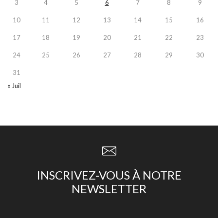
3
4
5
6
7
8
9
10
11
12
13
14
15
16
17
18
19
20
21
22
23
24
25
26
27
28
29
30
31
« Juil
INSCRIVEZ-VOUS À NOTRE
NEWSLETTER