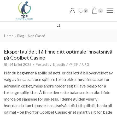
0
0
Home
Blog
Non Classé
Ekspertguide til å finne ditt optimale innsatsnivå
på Coolbet Casino
14 juillet 2025
/
Posted by
lalaouih
/
39
/
0
Når du begynner å spille på nett, er det lett å bli overveldet av
valg av innsats. Noen spillere foretrekker høye innsatser for
adrenalinkicket, mens andre holder seg til lave beløp for å
forlenge spilløkten. Å finne den rette balansen kan øke både
moroa og sjansene for suksess. I denne guiden viser vi
hvordan du kan tilpasse innsatsnivået ditt til spillstil, bankroll
og mål – og hvorfor Coolbet Casino er et smart valg for både