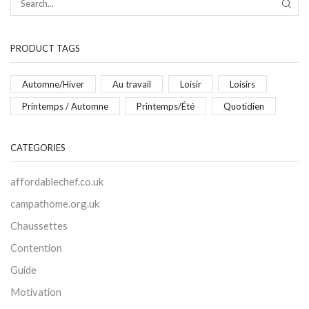
PRODUCT TAGS
Automne/Hiver
Au travail
Loisir
Loisirs
Printemps / Automne
Printemps/Été
Quotidien
CATEGORIES
affordablechef.co.uk
campathome.org.uk
Chaussettes
Contention
Guide
Motivation