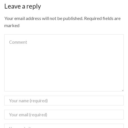
Leave a reply
Your email address will not be published. Required fields are
marked