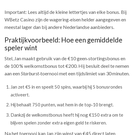
Important: Lees altijd de kleine lettertjes van elke bonus. Bij
WBetz Casino zijn de wagering‑eisen helder aangegeven en
meestal lager dan bij andere Nederlandse aanbieders.
Praktijkvoorbeeld: Hoe een gemiddelde
speler wint
Stel, Jan maakt gebruik van de €10 geen‑stortingsbonus en
de 100 % welkomstbonus tot €200. Hij besluit deel te nemen
aan een
Starburst
‑toernooi met een tijdslimiet van 30 minuten.
Jan zet €5 in en speelt 50 spins, waarbij hij 5 bonusrondes
activeert.
Hij behaalt 750 punten, wat hem in de top‑10 brengt.
Dankzij de welkomstbonus heeft hij nog €150 extra om te
blijven spelen zonder extra eigen geld te riskeren.
Na het toernooi kan Jan zijn winst van €45 direct laten