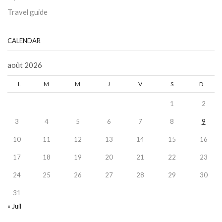
Travel guide
CALENDAR
août 2026
L
M
M
J
V
S
D
1
2
3
4
5
6
7
8
9
10
11
12
13
14
15
16
17
18
19
20
21
22
23
24
25
26
27
28
29
30
31
« Juil