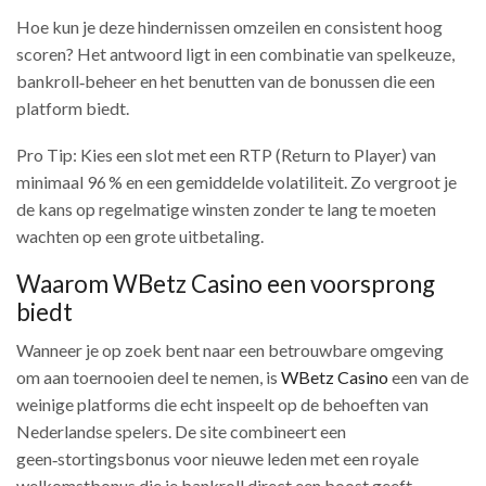
Hoe kun je deze hindernissen omzeilen en consistent hoog
scoren? Het antwoord ligt in een combinatie van spelkeuze,
bankroll‑beheer en het benutten van de bonussen die een
platform biedt.
Pro Tip: Kies een slot met een RTP (Return to Player) van
minimaal 96 % en een gemiddelde volatiliteit. Zo vergroot je
de kans op regelmatige winsten zonder te lang te moeten
wachten op een grote uitbetaling.
Waarom WBetz Casino een voorsprong
biedt
Wanneer je op zoek bent naar een betrouwbare omgeving
om aan toernooien deel te nemen, is
WBetz Casino
een van de
weinige platforms die echt inspeelt op de behoeften van
Nederlandse spelers. De site combineert een
geen‑stortingsbonus voor nieuwe leden met een royale
welkomstbonus die je bankroll direct een boost geeft.