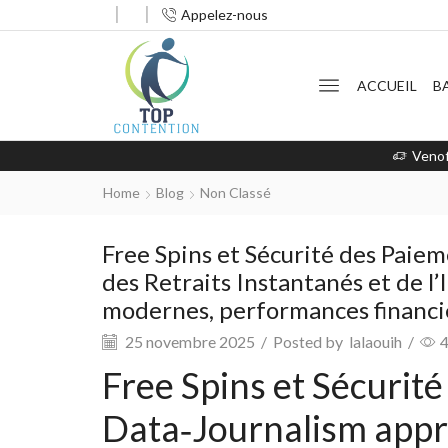
Appelez-nous
ACCUEIL
B
Venof
Home
Blog
Non Classé
Free Spins et Sécurité des Paie
des Retraits Instantanés et de l
modernes, performances financi
25 novembre 2025
/
Posted by
lalaouih
/
Free Spins et Sécurit
Data‑Journalism appr