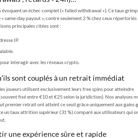
 évoquent un échec complet (« failed withdrawal »). Ce taux grimp
le « same‑day payout », contre seulement 2 % chez ceux répertori
isons principales citées sont :
resse IP.
alable.
pour interagir avec les réseaux crypto.
u’ils sont couplés à un retrait immédiat
s joueurs utilisent exclusivement leurs free spins pour atteindre
(souvent fixé entre €10 et €25 selon la juridiction). Nos analyses 
t premier retrait ont atteint ce seuil grâce uniquement aux gains 
ite un taux attrition supérieur (31 %) comparé aux utilisateurs qui o
ut.
ir une expérience sûre et rapide