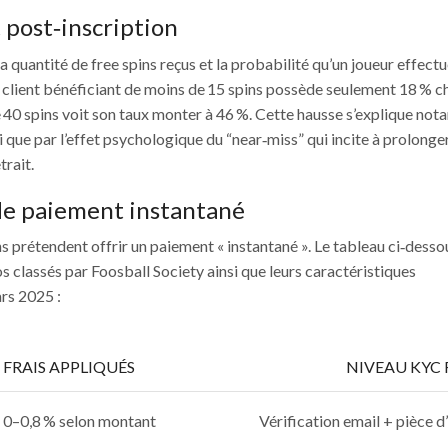
 post‑inscription
a quantité de free spins reçus et la probabilité qu’un joueur effectu
 client bénéficiant de moins de 15 spins possède seulement 18 % 
 de 40 spins voit son taux monter à 46 %. Cette hausse s’explique n
i que par l’effet psychologique du “near‑miss” qui incite à prolonger
trait.
de paiement instantané
 prétendent offrir un paiement « instantané ». Le tableau ci‑desso
s classés par Foosball Society ainsi que leurs caractéristiques
rs 2025 :
FRAIS APPLIQUÉS
NIVEAU KYC 
0–0,8 % selon montant
Vérification email + pièce d