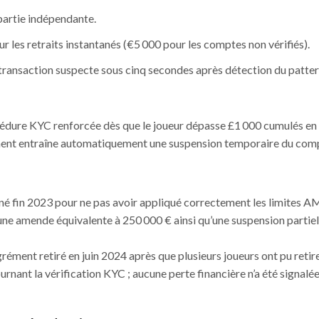
 partie indépendante.
r les retraits instantanés (€5 000 pour les comptes non vérifiés).
transaction suspecte sous cinq secondes après détection du patte
dure KYC renforcée dès que le joueur dépasse £1 000 cumulés en
ment entraîne automatiquement une suspension temporaire du com
né fin 2023 pour ne pas avoir appliqué correctement les limites A
gé une amende équivalente à 250 000 € ainsi qu’une suspension partiel
rément retiré en juin 2024 après que plusieurs joueurs ont pu retir
nant la vérification KYC ; aucune perte financière n’a été signalée