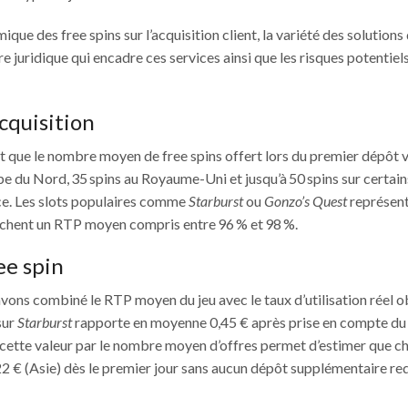
 des free spins sur l’acquisition client, la variété des solutions
 juridique qui encadre ces services ainsi que les risques potentiels 
cquisition
 que le nombre moyen de free spins offert lors du premier dépôt v
ope du Nord, 35 spins au Royaume-Uni et jusqu’à 50 spins sur certain
ce. Les slots populaires comme
Starburst
ou
Gonzo’s Quest
représen
ffichent un RTP moyen compris entre 96 % et 98 %.
ee spin
s avons combiné le RTP moyen du jeu avec le taux d’utilisation réel 
sur
Starburst
rapporte en moyenne 0,45 € après prise en compte du
 cette valeur par le nombre moyen d’offres permet d’estimer que c
2 € (Asie) dès le premier jour sans aucun dépôt supplémentaire re