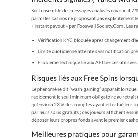
Sur l’ensemble des messages analysés environ 4,7 %
parmi les casinos ne proposant pas explicitement 
« instant payout » par Fooswall Society.Com . Les ra
Vérification KYC bloquée après changement d’ad
Limite quotidienne atteinte sans notification pré
Problème technique lié aux API tierces utilisées 
Risques liés aux Free Spins lorsq
Le phénomène dit “wash‑gaming” apparaît lorsque le
rapidement le seuil minimum obligatoire au retrait 
qu’environ 23 % des comptes ayant effectué leur tou
par leurs spins gratuits ; ces joueurs affichent ensu
déposer leurs propres fonds avant le premier casho
Meilleures pratiques pour garant