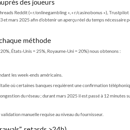
auprès des joueurs
eads Reddit (« r/onlinegambling », « r/casinobonus »), Trustpilot 
 et mars 2025 afin d’obtenir un aperçu réel du temps nécessaire 
 chaque méthode
 20%, États‑Unis = 25%, Royaume‑Uni = 20%) nous obtenons :
endant les week‑ends américains.
 Italie où certaines banques requièrent une confirmation téléphoniq
congestion du réseau ; durant mars 2025 il est passé à 12 minutes su
 validation manuelle requise au niveau du fournisseur.
drawals”, retards >24h)…