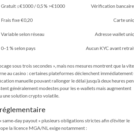
Gratuit ≤€1000 / 0,5 % >€1000
Vérification bancaire
Frais fixe €0,20
Carte uni
Variable selon réseau
Adresse wallet un
0–1 % selon pays
Aucun KYC avant retra
age sous trois secondes », mais nos mesures montrent que la vit
terne au casino : certaines plateformes déclenchent immédiatement
fication manuelle pouvant rallonger le délai jusqu’à deux heures pen
 restent généralement modestes pour les e‑wallets mais augmentent
 une solution crypto volatile.
 réglementaire
 same‑day payout » plusieurs obligations strictes afin d’éviter le
 Europe la licence MGA/NL exige notamment :