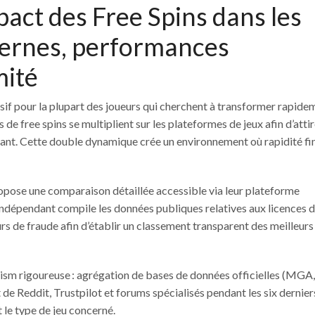
pact des Free Spins dans les
ernes, performances
mité
cisif pour la plupart des joueurs qui cherchent à transformer rapide
 de free spins se multiplient sur les plateformes de jeux afin d’atti
rtant. Cette double dynamique crée un environnement où rapidité fi
ropose une comparaison détaillée accessible via leur plateforme
 indépendant compile les données publiques relatives aux licences d
urs de fraude afin d’établir un classement transparent des meilleurs
alism rigoureuse : agrégation de bases de données officielles (MGA,
e Reddit, Trustpilot et forums spécialisés pendant les six dernier
t le type de jeu concerné.