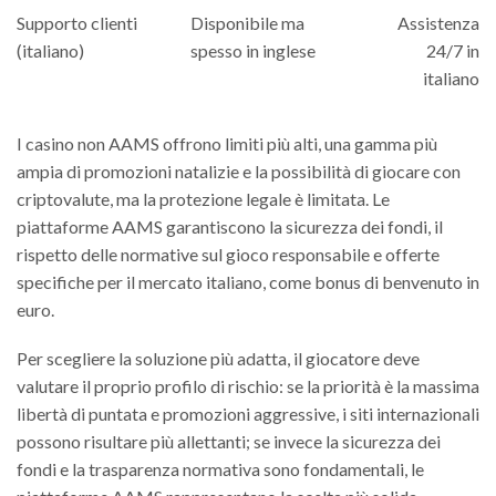
Supporto clienti
Disponibile ma
Assistenza
(italiano)
spesso in inglese
24/7 in
italiano
I casino non AAMS offrono limiti più alti, una gamma più
ampia di promozioni natalizie e la possibilità di giocare con
criptovalute, ma la protezione legale è limitata. Le
piattaforme AAMS garantiscono la sicurezza dei fondi, il
rispetto delle normative sul gioco responsabile e offerte
specifiche per il mercato italiano, come bonus di benvenuto in
euro.
Per scegliere la soluzione più adatta, il giocatore deve
valutare il proprio profilo di rischio: se la priorità è la massima
libertà di puntata e promozioni aggressive, i siti internazionali
possono risultare più allettanti; se invece la sicurezza dei
fondi e la trasparenza normativa sono fondamentali, le