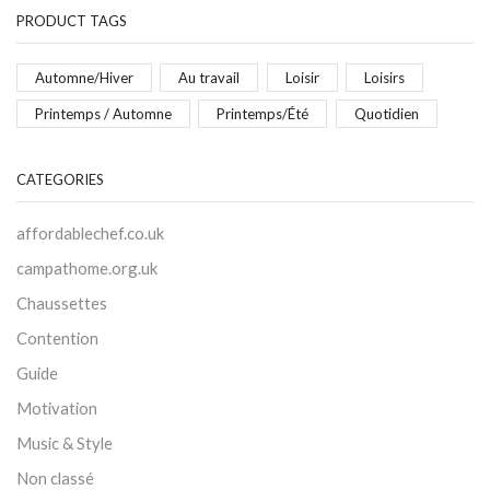
PRODUCT TAGS
Automne/Hiver
Au travail
Loisir
Loisirs
Printemps / Automne
Printemps/Été
Quotidien
CATEGORIES
affordablechef.co.uk
campathome.org.uk
Chaussettes
Contention
Guide
Motivation
Music & Style
Non classé