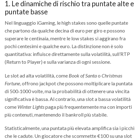
1. Le dinamiche di rischio tra puntate alte e
puntate basse
Nel linguaggio iGaming, le high stakes sono quelle puntate
che partono da qualche decina di euro per giro e possono
superare le centinaia, mentre le low stakes si aggirano fra
pochi centesimi e qualche euro. La distinzione non è solo
quantitativa: influisce direttamente sulla volatilità, sull’RTP
(Return to Player) e sulla varianza di ogni sessione.
Le slot ad alta volatilità, come
Book of Santa
o
Christmas
Fortune
, offrono jackpot che possono moltiplicare la puntata
di 500‑1000 volte, ma la probabilità di ottenere una vincita
significativa è bassa. Al contrario, una slot a bassa volatilità
come
Winter Lights
paga più frequentemente ma con importi
più contenuti, mantenendo il bankroll più stabile.
Statisticalmente, una puntata più elevata amplifica sia i picchi
che le cadute. Un giocatore che scommette €100 su una slot