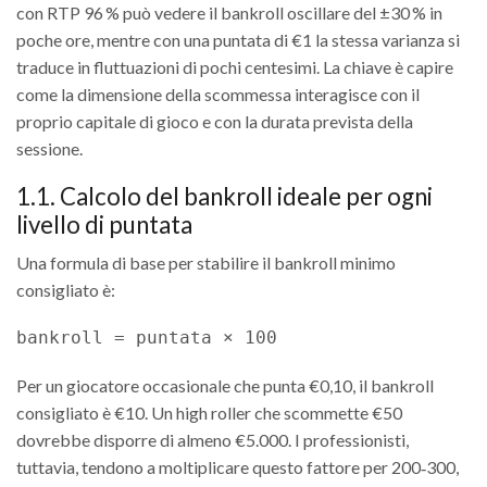
con RTP 96 % può vedere il bankroll oscillare del ±30 % in
poche ore, mentre con una puntata di €1 la stessa varianza si
traduce in fluttuazioni di pochi centesimi. La chiave è capire
come la dimensione della scommessa interagisce con il
proprio capitale di gioco e con la durata prevista della
sessione.
1.1. Calcolo del bankroll ideale per ogni
livello di puntata
Una formula di base per stabilire il bankroll minimo
consigliato è:
bankroll = puntata × 100
Per un giocatore occasionale che punta €0,10, il bankroll
consigliato è €10. Un high roller che scommette €50
dovrebbe disporre di almeno €5.000. I professionisti,
tuttavia, tendono a moltiplicare questo fattore per 200‑300,