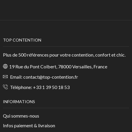
TOP CONTENTION
Plus de 500 références pour votre contention, confort et chic.
19 Rue du Pont Colbert, 78000 Versailles, France
Email:
contact@top-contention.fr
Téléphone:
+33 1 39 50 18 53
INFORMATIONS
Qui sommes-nous
Infos paiement & livraison