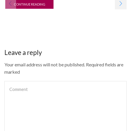
CONTINUE READING
Leave a reply
Your email address will not be published. Required fields are
marked