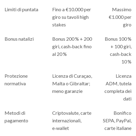
Limiti di puntata
Fino a €10.000 per
Massimo
giro su tavoli high
€1.000 per
stakes
giro
Bonus natalizi
Bonus 200 % + 200
Bonus 100 %
giri, cash‑back fino
+ 100 giri,
al 20 %
cash‑back
10 %
Protezione
Licenza di Curaçao,
Licenza
normativa
Malta o Gibraltar;
ADM, tutela
meno garanzie
completa dei
dati
Metodi di
Criptovalute, carte
Bonifico
pagamento
internazionali,
SEPA, PayPal,
e‑wallet
carte italiane