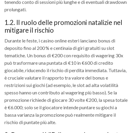
tenendo conto di sessioni più lunghe e di eventuali drawdown
prolungati.
1.2. Il ruolo delle promozioni natalizie nel
mitigare il rischio
Durante le feste, i casino online esteri lanciano bonus di
deposito fino al 200 % e centinaia di giri gratuiti su slot
tematiche. Un bonus di €200 con requisito di wagering 30x
può trasformare una puntata di €10 in €600 di credito
giocabile, riducendo il rischio di perdita immediata. Tuttavia,
è cruciale valutare il rapporto tra valore del bonus e
restrizioni sui giochi (ad esempio, le slot ad alta volatilità
spesso hanno un contributo al wagering più basso). Se la
promozione richiede di giocare 30 volte €200, la spesa totale
è €6.000; solo se il giocatore intende puntare su giochi a
bassa varianza la promozione può realmente mitigare il
rischio di puntate più alte.