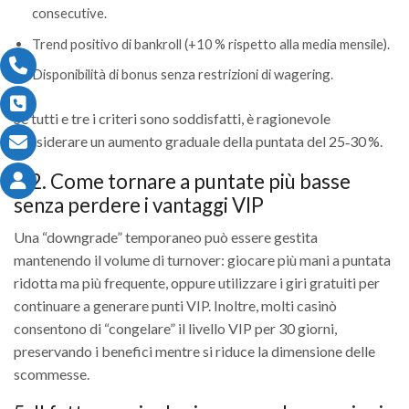
consecutive.
Trend positivo di bankroll (+10 % rispetto alla media mensile).
Disponibilità di bonus senza restrizioni di wagering.
Se tutti e tre i criteri sono soddisfatti, è ragionevole
considerare un aumento graduale della puntata del 25‑30 %.
4.2. Come tornare a puntate più basse
senza perdere i vantaggi VIP
Una “downgrade” temporaneo può essere gestita
mantenendo il volume di turnover: giocare più mani a puntata
ridotta ma più frequente, oppure utilizzare i giri gratuiti per
continuare a generare punti VIP. Inoltre, molti casinò
consentono di “congelare” il livello VIP per 30 giorni,
preservando i benefici mentre si riduce la dimensione delle
scommesse.