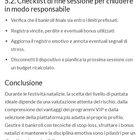
5.2. Checklist di fine sessione per chiudere
in modo responsabile
Verifica che il bankroll finale sia entro i limiti prefissati.
Registra vincite, perdite e eventuali bonus utilizzati.
Aggiorna il registro emotivo e annota eventuali segnali di
stress.
Disconnetti il dispositivo e pianifica la prossima sessione con
un budget ricalcolato.
Conclusione
Durante le festività natalizie, la scelta del livello di puntata
ideale dipende da una valutazione attenta del rischio, dalla
comprensione dei vantaggi dei programmi VIP e dalla
selezione della piattaforma più adatta al proprio profilo.
Gestire il bankroll con tecniche di stop‑loss, sfruttare i bonus
natalizi e mantenere la disciplina emotiva sono i pilastri per un