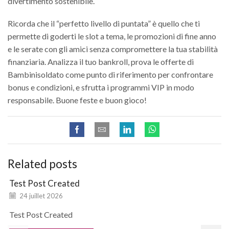
divertimento sostenibile.
Ricorda che il “perfetto livello di puntata” è quello che ti
permette di goderti le slot a tema, le promozioni di fine anno
e le serate con gli amici senza compromettere la tua stabilità
finanziaria. Analizza il tuo bankroll, prova le offerte di
Bambinisoldato come punto di riferimento per confrontare
bonus e condizioni, e sfrutta i programmi VIP in modo
responsabile. Buone feste e buon gioco!
Related posts
Test Post Created
24 juillet 2026
Test Post Created