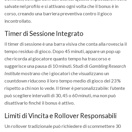
salvate nel profilo e si attivano ogni volta che il bonus è in
corso, creando una barriera preventiva contro il gioco
incontrollato.
Timer di Sessione Integrato
Il timer di sessione è una barra visiva che conta alla rovescia il
tempo residuo di gioco. Dopo 45 minuti, appare un pop‑up
che ricorda al giocatore quanto tempo ha trascorso e
suggerisce una pausa di 10 minuti. Studi di
Gambling Research
Institute
mostrano che i giocatori che visualizzano un
countdown riducono il loro tempo medio di gioco del 23 %
rispetto a chi non lo vede. Il timer è personalizzabile: l’utente
può scegliere intervalli di 30, 45 o 60 minuti, ma non può
disattivarlo finché il bonus è attivo.
Limiti di Vincita e Rollover Responsabili
Un rollover tradizionale può richiedere di scommettere 30