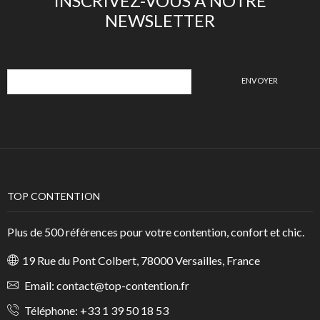
INSCRIVEZ-VOUS À NOTRE
NEWSLETTER
TOP CONTENTION
Plus de 500 références pour votre contention, confort et chic.
19 Rue du Pont Colbert, 78000 Versailles, France
Email:
contact@top-contention.fr
Téléphone:
+33 1 39 50 18 53