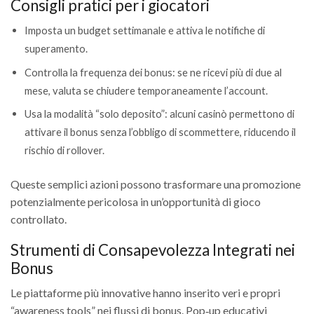
Consigli pratici per i giocatori
Imposta un budget settimanale e attiva le notifiche di
superamento.
Controlla la frequenza dei bonus: se ne ricevi più di due al
mese, valuta se chiudere temporaneamente l’account.
Usa la modalità “solo deposito”: alcuni casinò permettono di
attivare il bonus senza l’obbligo di scommettere, riducendo il
rischio di rollover.
Queste semplici azioni possono trasformare una promozione
potenzialmente pericolosa in un’opportunità di gioco
controllato.
Strumenti di Consapevolezza Integrati nei
Bonus
Le piattaforme più innovative hanno inserito veri e propri
“awareness tools” nei flussi di bonus. Pop‑up educativi