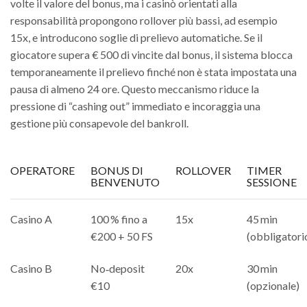
volte il valore del bonus, ma i casinò orientati alla
responsabilità propongono rollover più bassi, ad esempio
15x, e introducono soglie di prelievo automatiche. Se il
giocatore supera € 500 di vincite dal bonus, il sistema blocca
temporaneamente il prelievo finché non è stata impostata una
pausa di almeno 24 ore. Questo meccanismo riduce la
pressione di “cashing out” immediato e incoraggia una
gestione più consapevole del bankroll.
OPERATORE
BONUS DI
ROLLOVER
TIMER
BENVENUTO
SESSIONE
Casino A
100 % fino a
15x
45 min
€200 + 50 FS
(obbligatori
Casino B
No‑deposit
20x
30 min
€10
(opzionale)