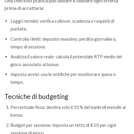
Una checklist pratica può aiutare a valutare ogni offerta
prima di accettarla:
Leggi i termini: verifica rollover, scadenza e requisiti di
puntata.
Controlla i limiti: deposito massimo, perdita giornaliera,
tempo di sessione.
Analizza il valore reale: calcola il potenziale RTP medio del
gioco associato al bonus.
Imposta avvisi: usa le notifiche per monitorare spese e
tempo.
Tecniche di budgeting
Percentuale fissa: destina solo il 10 % del bankroll mensile ai
bonus.
Budget per sessione: imposta un tetto di € 50 per ogni
sessione di gioco.