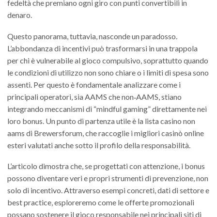
fedeltà che premiano ogni giro con punti convertibili in
denaro.
Questo panorama, tuttavia, nasconde un paradosso.
L’abbondanza di incentivi può trasformarsi in una trappola
per chi è vulnerabile al gioco compulsivo, soprattutto quando
le condizioni di utilizzo non sono chiare o i limiti di spesa sono
assenti. Per questo è fondamentale analizzare come i
principali operatori, sia AAMS che non‑AAMS, stiano
integrando meccanismi di “mindful gaming” direttamente nei
loro bonus. Un punto di partenza utile è la lista casino non
aams di Brewersforum, che raccoglie i migliori casinò online
esteri valutati anche sotto il profilo della responsabilità.
L’articolo dimostra che, se progettati con attenzione, i bonus
possono diventare veri e propri strumenti di prevenzione, non
solo di incentivo. Attraverso esempi concreti, dati di settore e
best practice, esploreremo come le offerte promozionali
possano sostenere il gioco responsabile nei principali siti di