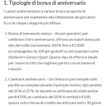
1. Tipologie di bonus di anniversario
I casinò online tendono a variare le loro proposte di
anniversario per mantenere alta l’attenzione dei giocatori.
Ecco le cinque categorie più diffuse.
Bonus di benvenuto esteso – Alcuni operatori, per
celebrare il loro anniversario, offrono un match bonus più
alto del solito (ad esempio 200 % fino a €1 000)
accompagnato da 100 giri gratuiti su slot popolari come
Starburst
o
Gonzo’s Quest
. Questo tipo di offerta è ideale
per i nuovi iscritti che vogliono partire con un bankroll
robusto.
Cashback anniversario – Un rimborso percentuale sulle
perdite accumulate durante il periodo festivo, tipicamente
dal 10 % al 25 %. Se durante la settimana di celebrazione
perdi €500, un cashback del 20 % ti restituirà €100,
spesso sotto forma di credito da utilizzare entro 30 giorni.