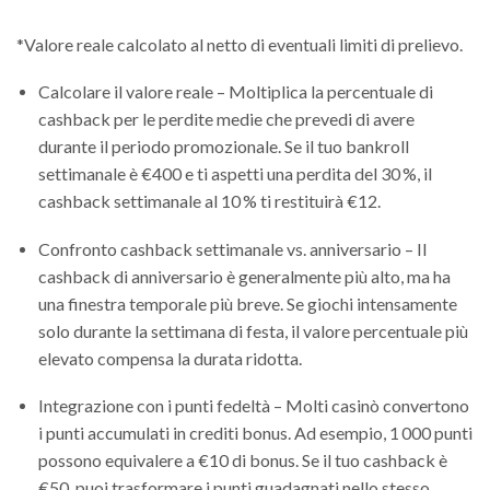
*Valore reale calcolato al netto di eventuali limiti di prelievo.
Calcolare il valore reale – Moltiplica la percentuale di
cashback per le perdite medie che prevedi di avere
durante il periodo promozionale. Se il tuo bankroll
settimanale è €400 e ti aspetti una perdita del 30 %, il
cashback settimanale al 10 % ti restituirà €12.
Confronto cashback settimanale vs. anniversario – Il
cashback di anniversario è generalmente più alto, ma ha
una finestra temporale più breve. Se giochi intensamente
solo durante la settimana di festa, il valore percentuale più
elevato compensa la durata ridotta.
Integrazione con i punti fedeltà – Molti casinò convertono
i punti accumulati in crediti bonus. Ad esempio, 1 000 punti
possono equivalere a €10 di bonus. Se il tuo cashback è
€50, puoi trasformare i punti guadagnati nello stesso