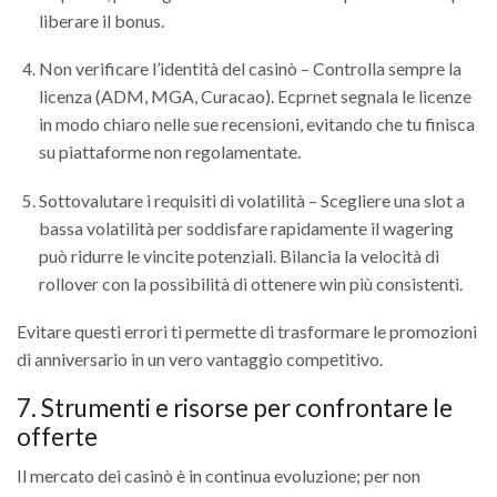
liberare il bonus.
Non verificare l’identità del casinò – Controlla sempre la
licenza (ADM, MGA, Curacao). Ecprnet segnala le licenze
in modo chiaro nelle sue recensioni, evitando che tu finisca
su piattaforme non regolamentate.
Sottovalutare i requisiti di volatilità – Scegliere una slot a
bassa volatilità per soddisfare rapidamente il wagering
può ridurre le vincite potenziali. Bilancia la velocità di
rollover con la possibilità di ottenere win più consistenti.
Evitare questi errori ti permette di trasformare le promozioni
di anniversario in un vero vantaggio competitivo.
7. Strumenti e risorse per confrontare le
offerte
Il mercato dei casinò è in continua evoluzione; per non