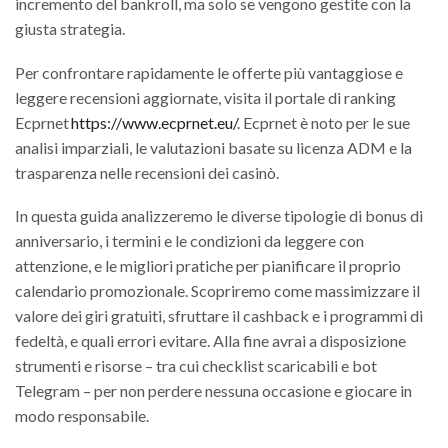
incremento del bankroll, ma solo se vengono gestite con la
giusta strategia.
Per confrontare rapidamente le offerte più vantaggiose e
leggere recensioni aggiornate, visita il portale di ranking
Ecprnet
https://www.ecprnet.eu/
. Ecprnet è noto per le sue
analisi imparziali, le valutazioni basate su licenza ADM e la
trasparenza nelle recensioni dei casinò.
In questa guida analizzeremo le diverse tipologie di bonus di
anniversario, i termini e le condizioni da leggere con
attenzione, e le migliori pratiche per pianificare il proprio
calendario promozionale. Scopriremo come massimizzare il
valore dei giri gratuiti, sfruttare il cashback e i programmi di
fedeltà, e quali errori evitare. Alla fine avrai a disposizione
strumenti e risorse – tra cui checklist scaricabili e bot
Telegram – per non perdere nessuna occasione e giocare in
modo responsabile.