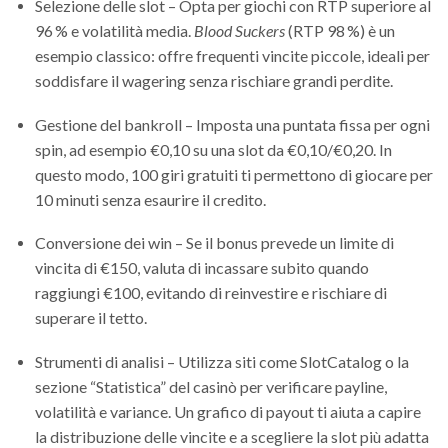
Selezione delle slot – Opta per giochi con RTP superiore al
96 % e volatilità media.
Blood Suckers
(RTP 98 %) è un
esempio classico: offre frequenti vincite piccole, ideali per
soddisfare il wagering senza rischiare grandi perdite.
Gestione del bankroll – Imposta una puntata fissa per ogni
spin, ad esempio €0,10 su una slot da €0,10/€0,20. In
questo modo, 100 giri gratuiti ti permettono di giocare per
10 minuti senza esaurire il credito.
Conversione dei win – Se il bonus prevede un limite di
vincita di €150, valuta di incassare subito quando
raggiungi €100, evitando di reinvestire e rischiare di
superare il tetto.
Strumenti di analisi – Utilizza siti come SlotCatalog o la
sezione “Statistica” del casinò per verificare payline,
volatilità e variance. Un grafico di payout ti aiuta a capire
la distribuzione delle vincite e a scegliere la slot più adatta