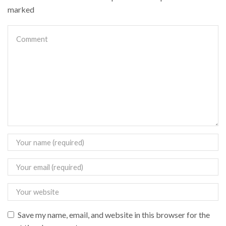
marked
Save my name, email, and website in this browser for the