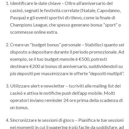
Identificare le date chiave – Oltre all’anniversario del
casinò, segnati le festività correlate (Natale, Capodanno,
Pasqua) e gli eventi sportivi di rilievo, come la finale di
Champions League, che spesso generano bonus “sport” o
scommesse online extra.
Creare un “budget bonus” personale – Stabilisci quanto sei
disposto a depositare durante il periodo promozionale. Ad
esempio, se il tuo budget mensile è €500, potresti
destinare €200 ai bonus di anniversario, suddividendoli su
più depositi per massimizzare le offerte “depositi multipli”.
Utilizzare alert e newsletter – Iscriviti alle mailing list dei
casinò e attiva le notifiche push dell’app mobile. Molti
operatori inviano reminder 24 ore prima della scadenza di
un bonus.
Sincronizzare le sessioni di gioco – Pianifica le tue sessioni
nei momenti in cui il wagering è più facile da soddisfare, ad