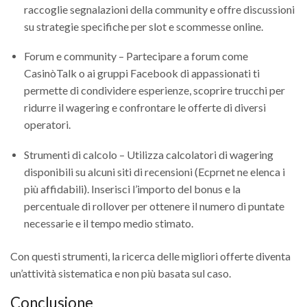
raccoglie segnalazioni della community e offre discussioni
su strategie specifiche per slot e scommesse online.
Forum e community – Partecipare a forum come
CasinòTalk o ai gruppi Facebook di appassionati ti
permette di condividere esperienze, scoprire trucchi per
ridurre il wagering e confrontare le offerte di diversi
operatori.
Strumenti di calcolo – Utilizza calcolatori di wagering
disponibili su alcuni siti di recensioni (Ecprnet ne elenca i
più affidabili). Inserisci l’importo del bonus e la
percentuale di rollover per ottenere il numero di puntate
necessarie e il tempo medio stimato.
Con questi strumenti, la ricerca delle migliori offerte diventa
un’attività sistematica e non più basata sul caso.
Conclusione