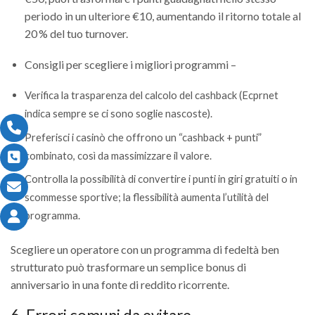
periodo in un ulteriore €10, aumentando il ritorno totale al
20 % del tuo turnover.
Consigli per scegliere i migliori programmi –
Verifica la trasparenza del calcolo del cashback (Ecprnet
indica sempre se ci sono soglie nascoste).
Preferisci i casinò che offrono un “cashback + punti”
combinato, così da massimizzare il valore.
Controlla la possibilità di convertire i punti in giri gratuiti o in
scommesse sportive; la flessibilità aumenta l’utilità del
programma.
Scegliere un operatore con un programma di fedeltà ben
strutturato può trasformare un semplice bonus di
anniversario in una fonte di reddito ricorrente.