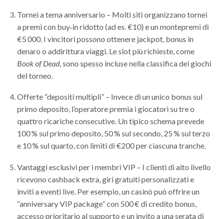
Tornei a tema anniversario – Molti siti organizzano tornei
a premi con buy‑in ridotto (ad es. €10) e un montepremi di
€5 000. I vincitori possono ottenere jackpot, bonus in
denaro o addirittura viaggi. Le slot più richieste, come
Book of Dead
, sono spesso incluse nella classifica dei giochi
del torneo.
Offerte “depositi multipli” – Invece di un unico bonus sul
primo deposito, l’operatore premia i giocatori su tre o
quattro ricariche consecutive. Un tipico schema prevede
100 % sul primo deposito, 50 % sul secondo, 25 % sul terzo
e 10 % sul quarto, con limiti di €200 per ciascuna tranche.
Vantaggi esclusivi per i membri VIP – I clienti di alto livello
ricevono cashback extra, giri gratuiti personalizzati e
inviti a eventi live. Per esempio, un casinò può offrire un
“anniversary VIP package” con 500 € di credito bonus,
accesso prioritario al supporto e un invito a una serata di