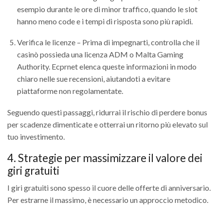
esempio durante le ore di minor traffico, quando le slot
hanno meno code e i tempi di risposta sono più rapidi.
Verifica le licenze – Prima di impegnarti, controlla che il
casinò possieda una licenza ADM o Malta Gaming
Authority. Ecprnet elenca queste informazioni in modo
chiaro nelle sue recensioni, aiutandoti a evitare
piattaforme non regolamentate.
Seguendo questi passaggi, ridurrai il rischio di perdere bonus
per scadenze dimenticate e otterrai un ritorno più elevato sul
tuo investimento.
4. Strategie per massimizzare il valore dei
giri gratuiti
I giri gratuiti sono spesso il cuore delle offerte di anniversario.
Per estrarne il massimo, è necessario un approccio metodico.