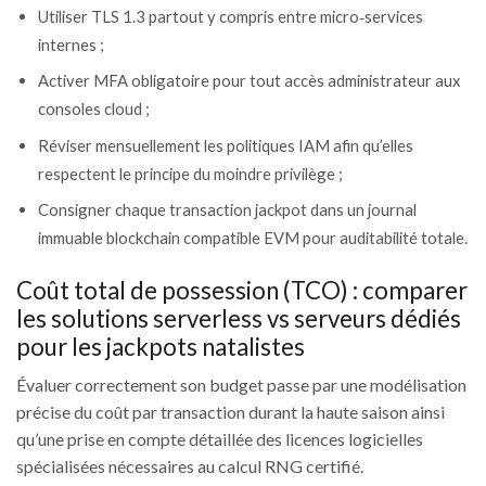
Utiliser TLS 1.3 partout y compris entre micro‑services
internes ;
Activer MFA obligatoire pour tout accès administrateur aux
consoles cloud ;
Réviser mensuellement les politiques IAM afin qu’elles
respectent le principe du moindre privilège ;
Consigner chaque transaction jackpot dans un journal
immuable blockchain compatible EVM pour auditabilité totale.
Coût total de possession (TCO) : comparer
les solutions serverless vs serveurs dédiés
pour les jackpots natalistes
Évaluer correctement son budget passe par une modélisation
précise du coût par transaction durant la haute saison ainsi
qu’une prise en compte détaillée des licences logicielles
spécialisées nécessaires au calcul RNG certifié.