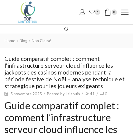
0
0
Home
Blog
Non Classé
Guide comparatif complet : comment
l’infrastructure serveur cloud influence les
jackpots des casinos modernes pendant la
période festive de Noël – analyse technique et
stratégique pour les joueurs exigeants
5 novembre 2025
/
Posted by
lalaouih
/
41
/
0
Guide comparatif complet :
comment l’infrastructure
serveur cloud influence les