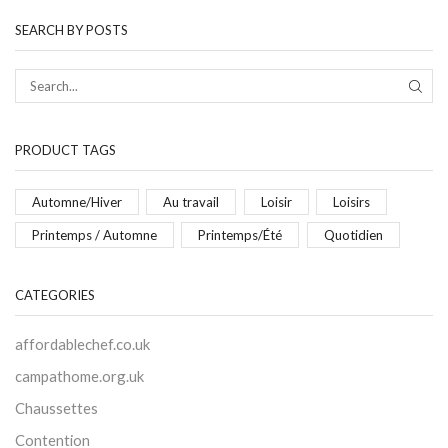
SEARCH BY POSTS
PRODUCT TAGS
Automne/Hiver
Au travail
Loisir
Loisirs
Printemps / Automne
Printemps/Été
Quotidien
CATEGORIES
affordablechef.co.uk
campathome.org.uk
Chaussettes
Contention