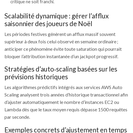
critique ne soit franchi.
Scalabilité dynamique : gérer l’afflux
saisonnier des joueurs de Noël
Les périodes festives génèrent un afflux massif souvent
supérieur à deux fois celui observé en semaine ordinaire ;
anticiper ce phénomène évite toute saturation qui pourrait
bloquer l’attribution instantanée d’un jackpot progressif.
Stratégies d’auto‑scaling basées sur les
prévisions historiques
Les algorithmes prédictifs intégrés aux services AWS Auto
Scaling analysent trois années d’historique transactionnel afin
d’ajuster automatiquement le nombre d’instances EC2 ou
Lambda dès que le taux moyen requis dépasse 1500 requêtes
par seconde.
Exemples concrets d’ajustement en temps