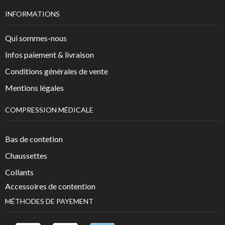
INFORMATIONS
Qui sommes-nous
Infos paiement & livraison
Conditions générales de vente
Mentions légales
COMPRESSION MÉDICALE
Bas de contetion
Chaussettes
Collants
Accessoires de contention
MÉTHODES DE PAYEMENT