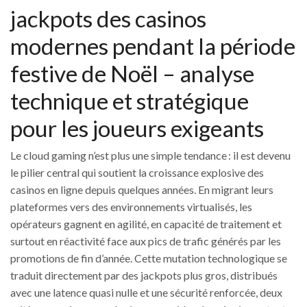
jackpots des casinos
modernes pendant la période
festive de Noël – analyse
technique et stratégique
pour les joueurs exigeants
Le cloud gaming n’est plus une simple tendance : il est devenu
le pilier central qui soutient la croissance explosive des
casinos en ligne depuis quelques années. En migrant leurs
plateformes vers des environnements virtualisés, les
opérateurs gagnent en agilité, en capacité de traitement et
surtout en réactivité face aux pics de trafic générés par les
promotions de fin d’année. Cette mutation technologique se
traduit directement par des jackpots plus gros, distribués
avec une latence quasi nulle et une sécurité renforcée, deux