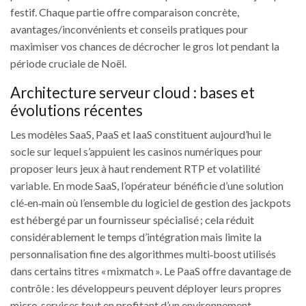
festif. Chaque partie offre comparaison concrète,
avantages/inconvénients et conseils pratiques pour
maximiser vos chances de décrocher le gros lot pendant la
période cruciale de Noël.
Architecture serveur cloud : bases et
évolutions récentes
Les modèles SaaS, PaaS et IaaS constituent aujourd’hui le
socle sur lequel s’appuient les casinos numériques pour
proposer leurs jeux à haut rendement RTP et volatilité
variable. En mode SaaS, l’opérateur bénéficie d’une solution
clé‑en‑main où l’ensemble du logiciel de gestion des jackpots
est hébergé par un fournisseur spécialisé ; cela réduit
considérablement le temps d’intégration mais limite la
personnalisation fine des algorithmes multi‑boost utilisés
dans certains titres « mixmatch ». Le PaaS offre davantage de
contrôle : les développeurs peuvent déployer leurs propres
micro‑services tout en profitant d’un environnement